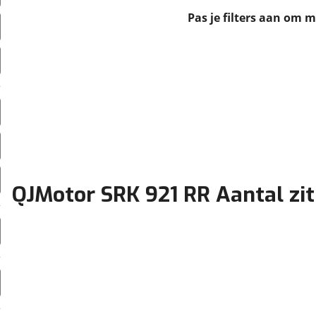
erbeteren. We tonen je graag relevante advertenties en geb
Pas je filters aan om 
ag op en buiten onze website volgt – uiteraard op anoni
laimer en privacyverklaring
. Als je weigert, plaatsen we a
che cookies. Je voorkeuren kun je later altijd aan
QJMotor SRK 921 RR Aantal zit