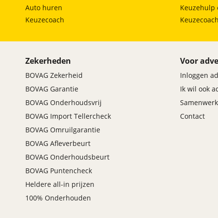
Auto huren
Keuzehulp 
Keuzecoach
Keuzecoac
Zekerheden
Voor adve
BOVAG Zekerheid
Inloggen a
BOVAG Garantie
Ik wil ook 
BOVAG Onderhoudsvrij
Samenwerk
BOVAG Import Tellercheck
Contact
BOVAG Omruilgarantie
BOVAG Afleverbeurt
BOVAG Onderhoudsbeurt
BOVAG Puntencheck
Heldere all-in prijzen
100% Onderhouden