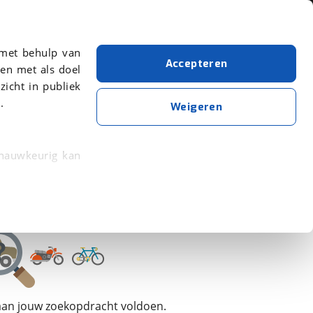
Over viaBOVAG.nl
 met behulp van
Accepteren
en met als doel
zicht in publiek
.
QJMotor
SRK 921 RR
Aantal zitplaatsen: 2
Weigeren
Wis alle filters
Zoekopdracht opslaan
 nauwkeurig kan
 eigenschappen
rkeuren in het
trekken in de
lijke ervaring.
 aan jouw zoekopdracht voldoen.
ytische cookies