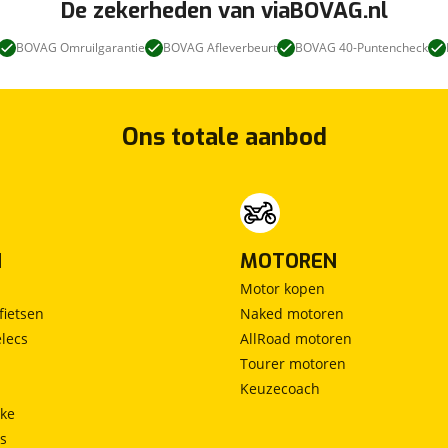
De zekerheden van viaBOVAG.nl
BOVAG Omruilgarantie
BOVAG Afleverbeurt
BOVAG 40-Puntencheck
Ons totale aanbod
N
MOTOREN
Motor kopen
fietsen
Naked motoren
lecs
AllRoad motoren
Tourer motoren
Keuzecoach
ke
ts