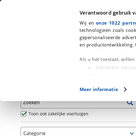
Auto
Fiets
Moto
Verantwoord gebruik 
Wij en
onze 1022 partn
<
Terug
|
Home
>
Motor
>
Motoren
technologieën zoals cook
gepersonaliseerde advert
We hebben 0 motoren voor je gev
en productontwikkeling. 
Alle occasions inclusief BOVAG Garantie, Omruilgaran
Als u het toestaat, wille
Puntencheck
Informatie verzam
zijn
Uw apparaat id
Basisgegevens
Meer informatie
(fingerprinting)
Lees meer over hoe uw
Zoeken
detailgedeelte
in. U k
Cookieverklaring.
Toon ook zakelijke voertuigen
Met cookies en vergelij
Categorie
Functionele cookies zorg