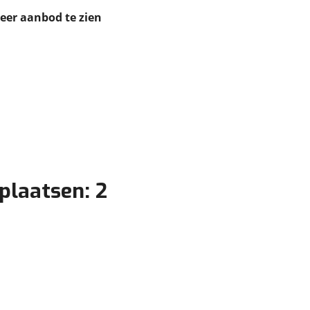
ruiken daarvoor
meer aanbod te zien
eme basis. Meer
lleen functionele
passen via de
plaatsen: 2