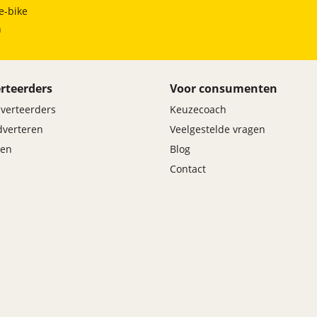
e-bike
h
rteerders
Voor consumenten
dverteerders
Keuzecoach
adverteren
Veelgestelde vragen
en
Blog
Contact