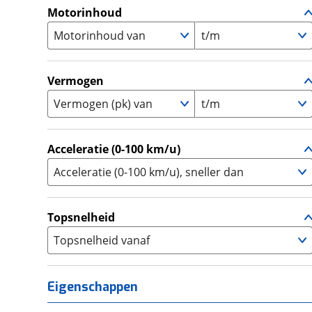
A1
(
0
)
Motorinhoud
Supersport
(
0
)
A2
(
0
)
Motorinhoud van
Tourer
t/m
(
0
)
Touring Enduro
(
0
)
Trial
(
0
)
Vermogen
Trike
(
0
)
Vermogen (pk) van
t/m
Zijspan
(
0
)
Acceleratie (0-100 km/u)
Acceleratie (0-100 km/u), sneller dan
Topsnelheid
Topsnelheid vanaf
Eigenschappen