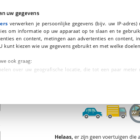
r
Kampeer
van uw gegevens
ers
verwerken je persoonlijke gegevens (bijv. uw IP-adres)
ies om informatie op uw apparaat op te slaan en te gebruik
enties en content, metingen aan advertenties en content, in
onden
U kunt kiezen wie uw gegevens gebruikt en met welke doelen
tie, Afleverbeurt en 40-
n we ook graag:
elen over uw geografische locatie, die tot een paar meter
entificeren door het actief te scannen op specifieke
 persoonlijke gegevens worden verwerkt en stel uw voo
unt uw toestemming op elk moment wijzigen of in
kbare technieken zorgen we voor een betere en meer persoon
Helaas,
er zijn geen voertuigen die
en ervoor dat de website goed werkt. Ook gebruiken we anal