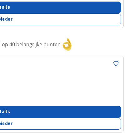
tails
bieder
op 40 belangrijke punten
tails
bieder