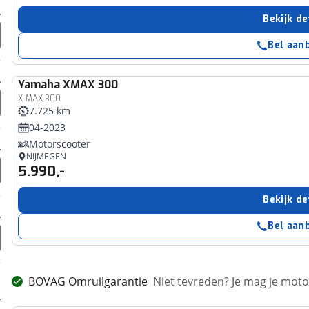
Bekijk de
Bel aan
Yamaha
XMAX 300
X-MAX 300
7.725 km
04-2023
Motorscooter
NIJMEGEN
5.990,-
Bekijk de
Bel aan
BOVAG Omruilgarantie
Niet tevreden? Je mag je mot