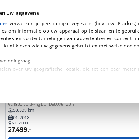
r
Kampeer
van uw gegevens
ers
verwerken je persoonlijke gegevens (bijv. uw IP-adres)
ies om informatie op uw apparaat op te slaan en te gebruik
enties en content, metingen aan advertenties en content, in
 gevonden
U kunt kiezen wie uw gegevens gebruikt en met welke doelen
tie, Afleverbeurt en 40-
n we ook graag:
elen over uw geografische locatie, die tot een paar meter
entificeren door het actief te scannen op specifieke
Honda
ST 125
 persoonlijke gegevens worden verwerkt en stel uw voo
GL 1800 Goldwing DCT DELUXE - 2018
unt uw toestemming op elk moment wijzigen of in
58.539 km
01-2018
NIJEVEEN
27.499,-
kbare technieken zorgen we voor een betere en meer persoon
en ervoor dat de website goed werkt. Ook gebruiken we anal