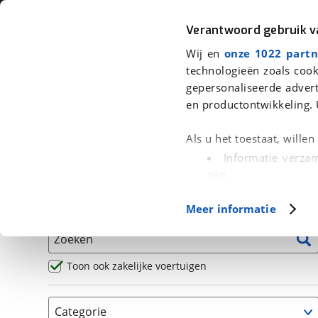
Auto
Fiets
Moto
Verantwoord gebruik 
Wij en
onze 1022 partn
<
Terug
|
Home
>
Motor
>
Motoren
technologieën zoals cook
gepersonaliseerde advert
We hebben 2.568 motoren voor je
en productontwikkeling. 
Alle occasions inclusief BOVAG Garantie, Omruilgaran
Als u het toestaat, wille
Puntencheck
Informatie verzam
zijn
Uw apparaat id
Basisgegevens
Meer informatie
(fingerprinting)
Lees meer over hoe uw
Zoeken
detailgedeelte
in. U k
Cookieverklaring.
Toon ook zakelijke voertuigen
Met cookies en vergelij
Categorie
Functionele cookies zorg