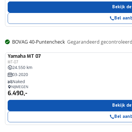
Bekijk de
Bel aan
BOVAG 40-Puntencheck
Gegarandeerd gecontroleerd 
Yamaha
MT 07
MT-07
24.550 km
03-2020
Naked
NIJMEGEN
6.490,-
Bekijk de
Bel aan