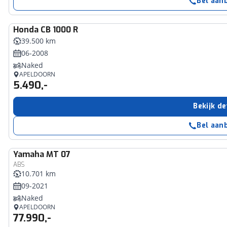
Bel aan
Honda
CB 1000 R
39.500 km
06-2008
Naked
APELDOORN
5.490,-
Bekijk de
Bel aan
Yamaha
MT 07
ABS
10.701 km
09-2021
Naked
APELDOORN
77.990,-