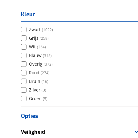
Kleur
Zwart
(
1022
)
Grijs
(
259
)
Wit
(
254
)
Blauw
(
315
)
Overig
(
372
)
Rood
(
274
)
Bruin
(
16
)
Zilver
(
3
)
Groen
(
5
)
Opties
Veiligheid