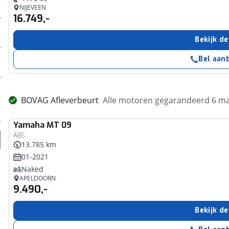
NIJEVEEN
16.749,-
Bekijk de
Bel aan
BOVAG Afleverbeurt
Alle motoren gegarandeerd 6 m
Yamaha
MT 09
ABS
13.785 km
01-2021
Naked
APELDOORN
9.490,-
Bekijk de