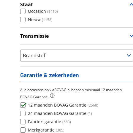
Staat
Occasion
(
1410
)
Nieuw
(
1158
)
Transmissie
Handgeschakeld
(
2469
)
Automatisch
(
93
)
Brandstof
Semi-Automatisch
(
6
)
Garantie & zekerheden
Alle occasions op viaBOVAG.nl hebben minimaal 12 maanden
BOVAG Garantie.
12 maanden BOVAG Garantie
(
2568
)
24 maanden BOVAG Garantie
(
1
)
Fabrieksgarantie
(
663
)
Merkgarantie
(
305
)