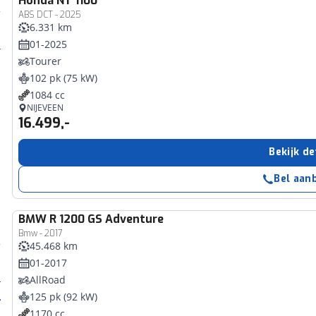
Honda
NT 1100
ABS DCT - 2025
6.331 km
01-2025
Tourer
102 pk (75 kW)
1084 cc
NIJEVEEN
16.499,-
Bekijk de
Bel aan
BMW
R 1200 GS Adventure
Bmw - 2017
45.468 km
01-2017
AllRoad
125 pk (92 kW)
1170 cc