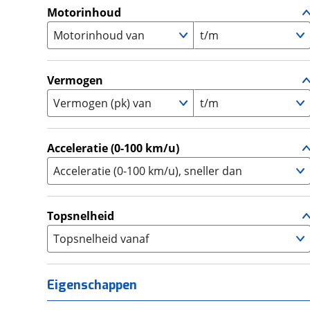
A1
(
35
)
Motorinhoud
Supersport
(
149
)
A2
(
501
)
Motorinhoud van
Tourer
t/m
(
288
)
Touring Enduro
(
0
)
Trial
(
0
)
Vermogen
Trike
(
8
)
Vermogen (pk) van
t/m
Zijspan
(
0
)
Acceleratie (0-100 km/u)
Acceleratie (0-100 km/u), sneller dan
Topsnelheid
Topsnelheid vanaf
Eigenschappen