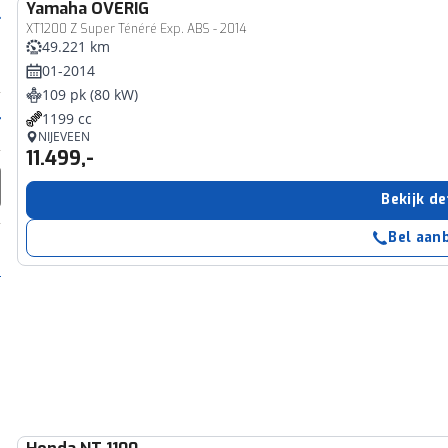
Yamaha
OVERIG
XT1200 Z Super Ténéré Exp. ABS - 2014
49.221 km
01-2014
109 pk (80 kW)
1199 cc
NIJEVEEN
11.499,-
Bekijk de
Bel aan