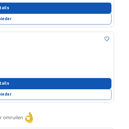
tails
bieder
tails
bieder
or omruilen