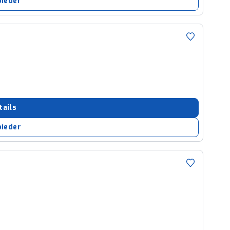
bieder
tails
bieder