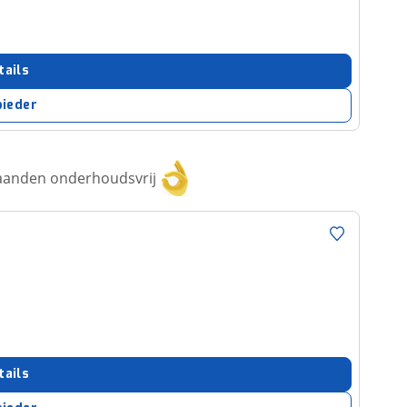
tails
bieder
aanden onderhoudsvrij
tails