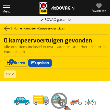
Favorieten
Menu
BOVAG garantie
|
Home
>
Kampeer
>
Kampeervoertuigen
0 kampeervoertuigen gevonden
Alle occasions inclusief BOVAG Garantie, Onderhoudsbeurt en
Puntencheck
1
Filteren
Opslaan
TEC