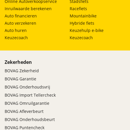
Online Autoverkoopservice
Stadsfiets
Inruilwaarde berekenen
Racefiets
Auto financieren
Mountainbike
Auto verzekeren
Hybride fiets
Auto huren
Keuzehulp e-bike
Keuzecoach
Keuzecoach
Zekerheden
BOVAG Zekerheid
BOVAG Garantie
BOVAG Onderhoudsvrij
BOVAG Import Tellercheck
BOVAG Omruilgarantie
BOVAG Afleverbeurt
BOVAG Onderhoudsbeurt
BOVAG Puntencheck