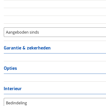
5
(
0
)
6+
(
0
)
Aangeboden sinds
Garantie & zekerheden
Opties
Interieur
Bedindeling