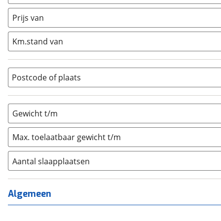
Caravan
(
0
)
Half-integraal
(
0
)
Prijs van
Integraal
(
0
)
Km.stand van
Opzetunit
(
0
)
Overig
(
0
)
Vouwwagen
(
0
)
Postcode of plaats
Gewicht t/m
Max. toelaatbaar gewicht t/m
Aantal slaapplaatsen
1
(
0
)
2
(
0
)
Algemeen
3
(
0
)
4
(
0
)