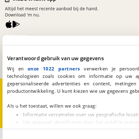
Altijd het meest recente aanbod bij de hand.
Download 'm nu.
viaBOVAG.nl
Kosterijland
15
3981 AJ
Bunnik
Verantwoord gebruik van uw gegevens
Een initiatief van
BOVAG
Wij en
onze 1022 partners
verwerken je persoonl
technologieën zoals cookies om informatie op uw a
gepersonaliseerde advertenties en content, metingen
Over viaBOVAG.nl
Disclaimer- en Privacyverklaring
productontwikkeling. U kunt kiezen wie uw gegevens gebr
Cookievoorkeuren
Vacatures
Als u het toestaat, willen we ook graag:
Informatie verzamelen over uw geografische locati
Uw apparaat identificeren door het actief te scann
Lees meer over hoe uw persoonlijke gegevens worden ve
1
U kunt uw toestemming op elk moment wijzigen of intrekk
Opslaan