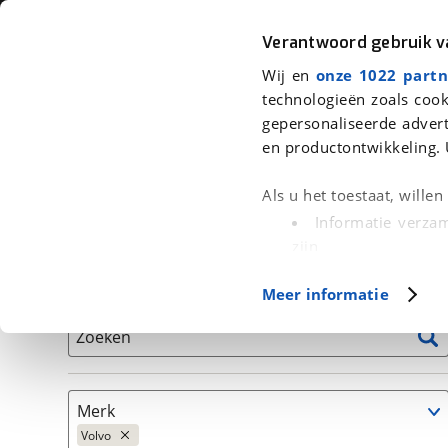
Auto
Fiets
Moto
Verantwoord gebruik 
Wij en
onze 1022 partn
<
Terug
|
Home
>
Auto's
technologieën zoals cook
gepersonaliseerde advert
We hebben 7 auto's voor je gevond
en productontwikkeling. 
Alleen auto’s van erkende BOVAG bedrijven
Als u het toestaat, wille
Informatie verzam
zijn
Uw apparaat id
Basisgegevens
Meer informatie
(fingerprinting)
Lees meer over hoe uw
Zoeken
detailgedeelte
in. U k
Cookieverklaring.
Merk
Met cookies en vergelij
Volvo
Functionele cookies zorg