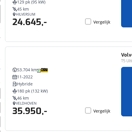
129 pk (95 kW)
erbeteren. We tonen je graag relevante advertenties en geb
45 km
ag op en buiten onze website volgt – uiteraard op anoni
HILVERSUM
24.645,-
laimer en privacyverklaring
. Als je weigert, plaatsen we a
Vergelijk
che cookies. Je voorkeuren kun je later altijd aan
Volv
T5 Ult
53.704 km
11-2022
Hybride
180 pk (132 kW)
46 km
VELDHOVEN
35.950,-
Vergelijk