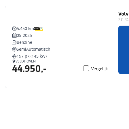
Volv
2.0 B4
5.450 km
05-2025
Benzine
SemiAutomatisch
197 pk (145 kW)
VELDHOVEN
44.950,-
Vergelijk