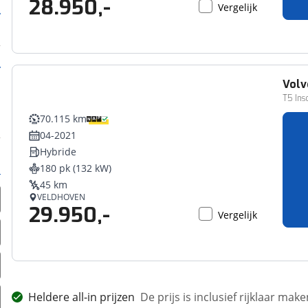
28.950,-
Vergelijk
Volv
T5 Insc
70.115 km
04-2021
Hybride
180 pk (132 kW)
45 km
VELDHOVEN
29.950,-
Vergelijk
Heldere all-in prijzen
De prijs is inclusief rijklaar ma