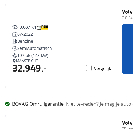
Volv
2.0 B4
40.637 km
07-2022
Benzine
SemiAutomatisch
197 pk (145 kW)
MAASTRICHT
32.949,-
Vergelijk
BOVAG Omruilgarantie
Niet tevreden? Je mag je auto
Volv
T5 Insc