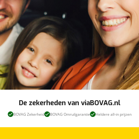
De zekerheden van viaBOVAG.nl
BOVAG Zekerheid
BOVAG Omruilgarantie
Heldere all-in prijzen