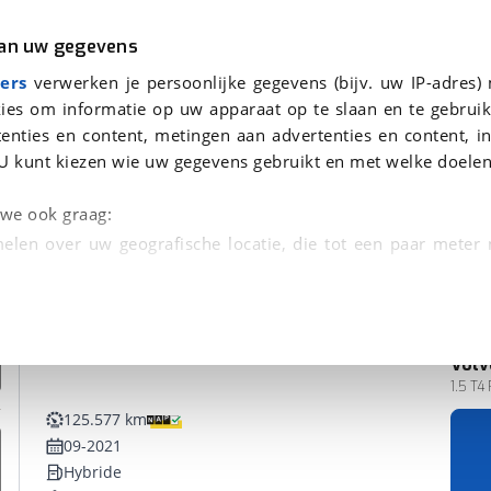
r
Kampeer
van uw gegevens
ers
verwerken je persoonlijke gegevens (bijv. uw IP-adres)
ies om informatie op uw apparaat op te slaan en te gebruik
enties en content, metingen aan advertenties en content, in
en
U kunt kiezen wie uw gegevens gebruikt en met welke doelen
n we ook graag:
elen over uw geografische locatie, die tot een paar meter
entificeren door het actief te scannen op specifieke
 persoonlijke gegevens worden verwerkt en stel uw voo
Volv
unt uw toestemming op elk moment wijzigen of in
1.5 T4
125.577 km
09-2021
kbare technieken zorgen we voor een betere en meer persoon
Hybride
en ervoor dat de website goed werkt. Ook gebruiken we anal