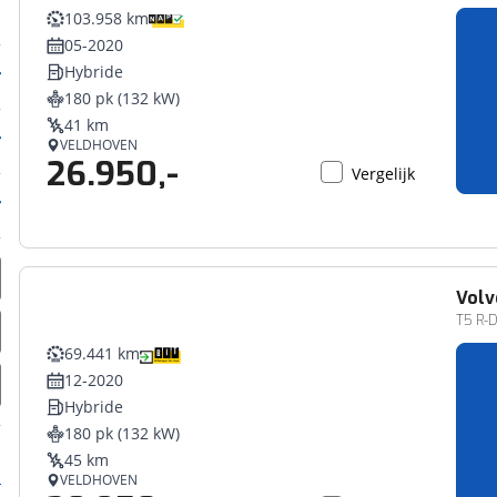
103.958 km
05-2020
Hybride
180 pk (132 kW)
41 km
VELDHOVEN
26.950,-
Vergelijk
Volv
T5 R-De
69.441 km
12-2020
Hybride
180 pk (132 kW)
45 km
VELDHOVEN