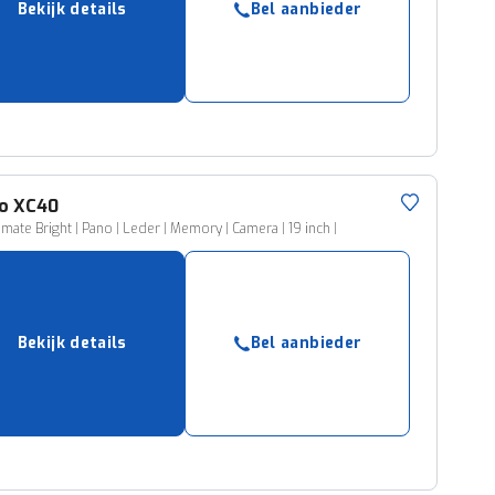
Bekijk details
Bel aanbieder
ruiken daarvoor
eme basis. Meer
lleen functionele
passen via de
o
XC40
imate Bright | Pano | Leder | Memory | Camera | 19 inch |
Bekijk details
Bel aanbieder