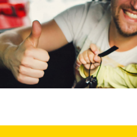
Max Mobiel
(
0
)
Maxus
(
0
)
Maybach
(
0
)
Mazda
(
0
)
McLaren
(
0
)
Mega
(
0
)
Mercedes-Benz
(
35
)
MG
(
0
)
Microcar
(
0
)
Microlino
(
0
)
Mini
(
3
)
Mitsubishi
(
0
)
Mobilize
(
0
)
Morgan
(
0
)
Morris
(
0
)
Motion
(
0
)