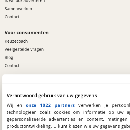
Ik wil ook adverteren
Samenwerken
Contact
Voor consumenten
Keuzecoach
Veelgestelde vragen
Blog
Contact
viaBOVAG.nl app
Altijd het meest recente aanbod bij de hand.
Verantwoord gebruik van uw gegevens
Download 'm nu.
Wij en
onze 1022 partners
verwerken je persoonl
technologieën zoals cookies om informatie op uw a
gepersonaliseerde advertenties en content, metingen
viaBOVAG.nl
productontwikkeling. U kunt kiezen wie uw gegevens gebr
Kosterijland
15