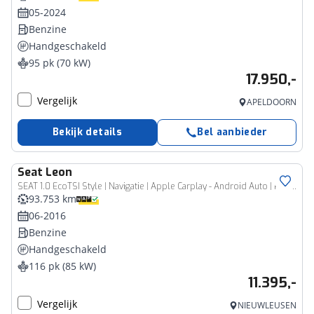
05-2024
Benzine
Handgeschakeld
95 pk (70 kW)
17.950,-
Vergelijk
APELDOORN
Bekijk details
Bel aanbieder
Seat
Leon
SEAT 1.0 EcoTSI Style | Navigatie | Apple Carplay - Android Auto | PDC achter | 4 nieuwe banden | NAP
93.753 km
06-2016
Benzine
Handgeschakeld
116 pk (85 kW)
11.395,-
Vergelijk
NIEUWLEUSEN