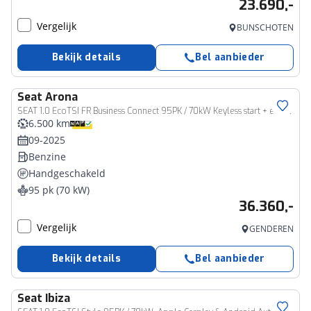
23.690,-
Vergelijk
BUNSCHOTEN
Bekijk details
Bel aanbieder
Seat
Arona
SEAT 1.0 EcoTSI FR Business Connect 95PK / 70kW Keyless start + entry, adaptieve cruise control met Stop&Go, elektrisch verstel- en inklapbare buitenspiegels, Apple Carplay / Android Auto, DAB+, achteruitrijcamera (rear view), parkeersensoren voor en achter, 18" LMV, verwarmbare voorstoelen, draadloze telefoon laden, multifunctioneel stuurwiel
6.500 km
09-2025
Benzine
Handgeschakeld
95 pk (70 kW)
36.360,-
Vergelijk
GENDEREN
Bekijk details
Bel aanbieder
Seat
Ibiza