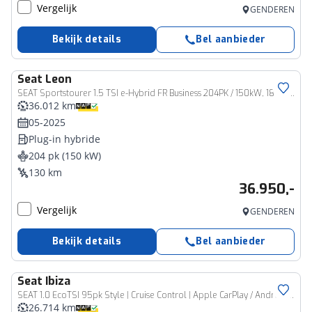
Vergelijk
GENDEREN
Bekijk details
Bel aanbieder
Seat
Leon
SEAT Sportstourer 1.5 TSI e-Hybrid FR Business 204PK / 150kW, 18" 'Performance Machined' LMV, LED koplampverlichting, adaptieve cruise control (acc), multifunctioneel lederen stuurwiel, infotainmentsysteem met 12,9 inch touchscreen, keyless start, achteruitrijcamera (rear view), Apple Carplay / Android Auto, DAB+, parkeersensoren voor en achter (pdc), virtual cockpit etc.
36.012 km
05-2025
Plug-in hybride
204 pk (150 kW)
130 km
36.950,-
Vergelijk
GENDEREN
Bekijk details
Bel aanbieder
Seat
Ibiza
SEAT 1.0 EcoTSI 95pk Style | Cruise Control | Apple CarPlay / Android Auto | Airco | Parkeersensoren
26.714 km