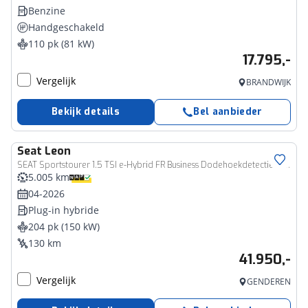
Benzine
Handgeschakeld
110 pk (81 kW)
17.795,-
Vergelijk
BRANDWIJK
Bekijk details
Bel aanbieder
Seat
Leon
SEAT Sportstourer 1.5 TSI e-Hybrid FR Business Dodehoekdetectie (side assist), achteruitrijcamera (rear view), parkeersensoren voor en achter (pdc), keyless start & entry, Apple Carplay & Android Auto, elektrische achterklep met sensorsturing, verwarmbare voorstoelen, verwarmbaar multifunctioneel lederen stuurwiel, adaptieve cruise control (acc), DAB+, draadloze telefoonlader, elektrisch verstel-, verwarm- en inklapbare buitenspiegels etc.
5.005 km
04-2026
Plug-in hybride
204 pk (150 kW)
130 km
41.950,-
Vergelijk
GENDEREN