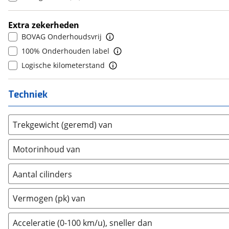
Ford
(
1924
)
10+
(
0
)
Ford USA
(
0
)
Extra zekerheden
Geely
(
29
)
BOVAG Onderhoudsvrij
Genesis
(
6
)
100% Onderhouden label
GMC
(
3
)
Logische kilometerstand
Goupil
(
0
)
Honda
(
91
)
Techniek
Hongqi
(
3
)
Hyundai
(
708
)
Trekgewicht (geremd) van
Ineos
(
1
)
Infiniti
(
4
)
Motorinhoud van
Isuzu
(
1
)
Iveco
(
2
)
Aantal cilinders
JAC
(
1
)
2
(
0
)
Vermogen (pk) van
Jaecoo
(
64
)
3
(
384
)
Jaguar
(
36
)
4
(
239
)
Acceleratie (0-100 km/u), sneller dan