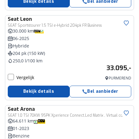
Bekijk details
Bel aanbieder
Seat
Leon
SEAT Sportstourer 1.5 TSI e-Hybrid 204pk FR Business
30.000 km
06-2025
Hybride
204 pk (150 kW)
250,0 l/100 km
33.095,-
Vergelijk
PURMEREND
Bekijk details
Bel aanbieder
Seat
Arona
SEAT 1.0 TSI 70KW 95PK Xperience Connect,Led Matrix , Virtual cockpit, Keyless, Adaptive cruise, PDC, 18" LMV , Navi,App / smartlink , Bleutooth , DAB+ etc. Dealer onderhouden .
64.611 km
01-2023
Benzine