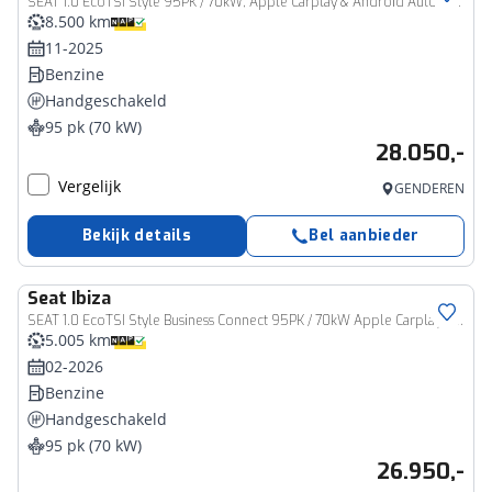
SEAT 1.0 EcoTSI Style 95PK / 70kW, Apple Carplay & Android Auto, LED koplampen, cruise control, airco, volledig digitaal instrumentenpaneel (Virtual Cockpit), verkeerstekenherkenning, parkeersensoren achter, rijstrook behoud assistent, 15'' LMV 'Enjoy'
8.500 km
11-2025
Benzine
Handgeschakeld
95 pk (70 kW)
28.050,-
Vergelijk
GENDEREN
Bekijk details
Bel aanbieder
Seat
Ibiza
SEAT 1.0 EcoTSI Style Business Connect 95PK / 70kW Apple Carplay & Android Auto, cruise control, verwarmbare voorstoelen, parkeersensoren voor + achter, airco, volledig digitaal instrumentenpaneel, 16'' LMV 'Design'
5.005 km
02-2026
Benzine
Handgeschakeld
95 pk (70 kW)
26.950,-