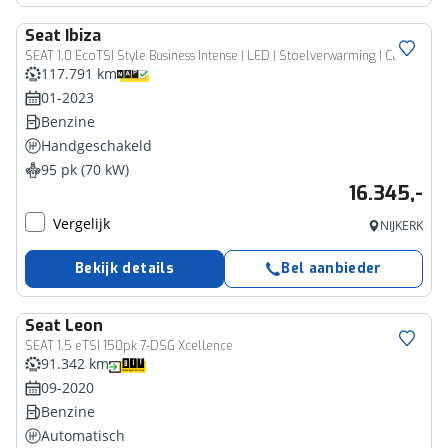
Seat
Ibiza
SEAT 1.0 EcoTSI Style Business Intense | LED | Stoelverwarming | Climate | CarPlay
117.791 km
01-2023
Benzine
Handgeschakeld
95 pk (70 kW)
16.345,-
Vergelijk
NIJKERK
Bekijk details
Bel aanbieder
Seat
Leon
SEAT 1.5 eTSI 150pk 7-DSG Xcellence
91.342 km
09-2020
Benzine
Automatisch