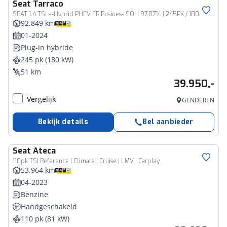
Seat
Tarraco
SEAT 1.4 TSI e-Hybrid PHEV FR Business SOH 97,07% | 245PK / 180kW DSG, NL auto 1e eigenaar door ons nieuw geleverd en onderhouden, PPF folie neus, 21" LMV, rondomzichtcamera (area view), wegklapbare trekhaak, extra getinte ramen achter, panoramadak, voorstoelen verwarmbaar, stuurwiel verwarmbaar, dodehoekdetectie (side assist), keyless entry & go, elektrische achterklep, draadloos laden telefoon, navigatie, adaptieve cruise control (acc), Apple Carplay & Android Auto, elektrisch verstel-, verwarm- en inklapbare buitenspiegels
92.849 km
01-2024
Plug-in hybride
245 pk (180 kW)
51 km
39.950,-
Vergelijk
GENDEREN
Bekijk details
Bel aanbieder
Seat
Ateca
110pk TSI Reference | Climate | Cruise | LMV | Carplay
53.964 km
04-2023
Benzine
Handgeschakeld
110 pk (81 kW)