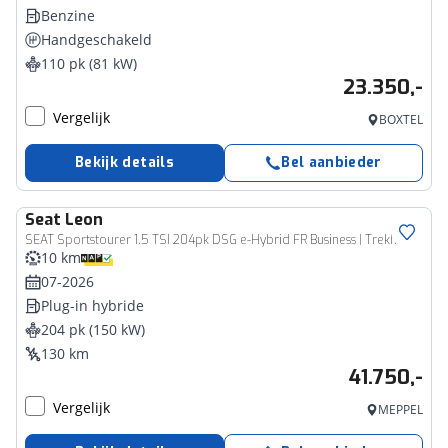
Benzine
Handgeschakeld
110 pk (81 kW)
23.350,-
Vergelijk
BOXTEL
Bekijk details
Bel aanbieder
Seat
Leon
SEAT Sportstourer 1.5 TSI 204pk DSG e-Hybrid FR Business | Trekhaak Uitklapbaar | Velgen 17''
10 km
07-2026
Plug-in hybride
204 pk (150 kW)
130 km
41.750,-
Vergelijk
MEPPEL