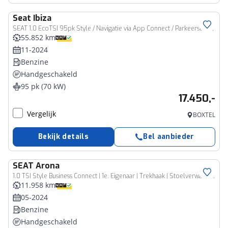
Seat
Ibiza
SEAT 1.0 EcoTSI 95pk Style / Navigatie via App Connect / Parkeersensoren
55.852 km
11-2024
Benzine
Handgeschakeld
95 pk (70 kW)
17.450,-
Vergelijk
BOXTEL
Bekijk details
Bel aanbieder
SEAT
Arona
1.0 TSI Style Business Connect | 1e. Eigenaar | Trekhaak | Stoelverwarming | Cruise Control | Parkeersensoren
11.958 km
05-2024
Benzine
Handgeschakeld