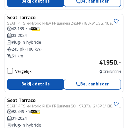
Bekijk details
Bel aanbieder
Seat
Tarraco
SEAT 1.4 TSI e-Hybrid PHEV FR Business 245PK / 180kW DSG, NL auto door ons geleverd 1e eigenaar, 20" 'Supreme Cosmo Grey' LMV, 360 graden rondomzichtcamera (area view), panoramadak, elektrische achterklep met sensorsturing, winterpakket (verwarmbare stoelen), dodehoekdetectie (side assist), Apple Carplay & Android Auto, elektrisch verstel-, verwarm- en inklapbare buitenspiegels, draadloze telefoonlader etc.
42.139 km
03-2024
Plug-in hybride
245 pk (180 kW)
51 km
41.950,-
Vergelijk
GENDEREN
Bekijk details
Bel aanbieder
Seat
Tarraco
SEAT 1.4 TSI e-Hybrid PHEV FR Business SOH 97,07% | 245PK / 180kW DSG, NL auto 1e eigenaar door ons nieuw geleverd en onderhouden, PPF folie neus, 21" LMV, rondomzichtcamera (area view), wegklapbare trekhaak, extra getinte ramen achter, panoramadak, voorstoelen verwarmbaar, stuurwiel verwarmbaar, dodehoekdetectie (side assist), keyless entry & go, elektrische achterklep, draadloos laden telefoon, navigatie, adaptieve cruise control (acc), Apple Carplay & Android Auto, elektrisch verstel-, verwarm- en inklapbare buitenspiegels
92.849 km
01-2024
Plug-in hybride