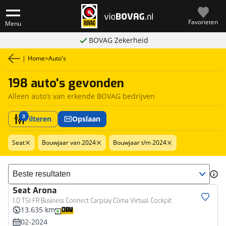
Favorieten
Menu
BOVAG Zekerheid
|
Home
>
Auto's
198 auto's gevonden
Alleen auto’s van erkende BOVAG bedrijven
3
Filteren
Opslaan
Seat
Bouwjaar van 2024
Bouwjaar t/m 2024
Sorteer resultaten
Seat
Arona
1.0 TSI FR Business Connect Carplay Clima Virtual Cockpit
13.635 km
02-2024