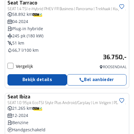
Seat
Tarraco
SEAT 1.4 TSI e-Hybrid PHEV FR Business | Panorama | Trekhaak | Kuipstoelen | 360Camera 305
58.892 km
04-2024
Plug-in hybride
245 pk (180 kW)
51 km
66,7 l/100 km
36.750,-
Vergelijk
ROOSENDAAL
Bekijk details
Bel aanbieder
Seat
Ibiza
SEAT 1.0 95pk EcoTSI Style Plus Android/Carplay | Lm Velgen | PDC | Cruise 240
21.265 km
12-2024
Benzine
Handgeschakeld