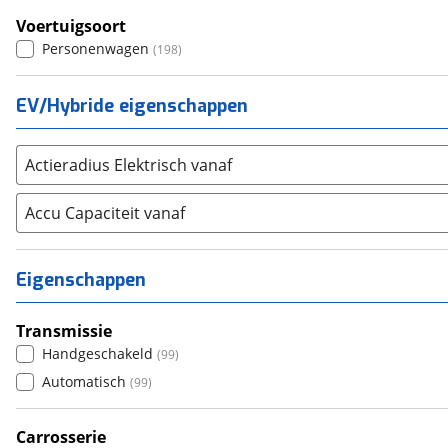
Voertuigsoort
SKODA
(
276
)
Personenwagen
(
198
)
Suzuki
(
203
)
Toyota
(
1060
)
EV/Hybride eigenschappen
Volkswagen
(
931
)
Volvo
(
372
)
Alle merken
Actieradius Elektrisch vanaf
Abarth
(
7
)
Aiways
Accu Capaciteit vanaf
(
1
)
Aixam
(
2
)
Alfa Romeo
(
27
)
Eigenschappen
Alpina
(
1
)
Alpine
(
1
)
Transmissie
Aston Martin
(
1
)
Handgeschakeld
(
99
)
Audi
(
389
)
Automatisch
(
99
)
Austin
(
0
)
Auto Union
Carrosserie
(
0
)