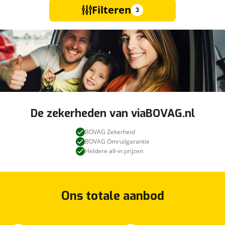
Filteren
3
De zekerheden van viaBOVAG.nl
BOVAG Zekerheid
BOVAG Omruilgarantie
Heldere all-in prijzen
Ons totale aanbod