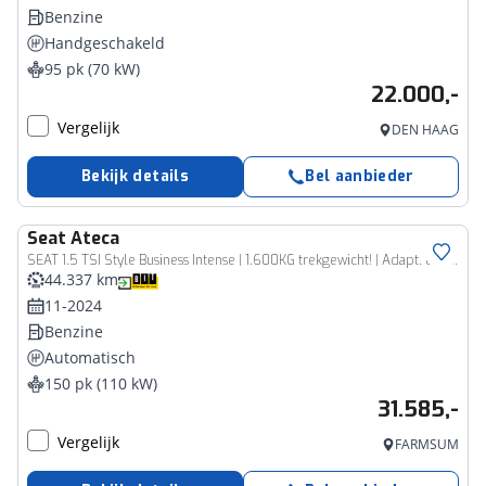
Benzine
Handgeschakeld
95 pk (70 kW)
22.000,-
Vergelijk
DEN HAAG
Bekijk details
Bel aanbieder
Seat
Ateca
SEAT 1.5 TSI Style Business Intense | 1.600KG trekgewicht! | Adapt. cruise | Camera | Stoel&Stuurwiel verwarmd | Apple Carplay & Android Auto |
44.337 km
11-2024
Benzine
Automatisch
150 pk (110 kW)
31.585,-
Vergelijk
FARMSUM