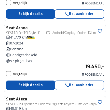
Vergelijk
ROOSENDAAL
Bekijk details
Bel aanbieder
Seat
Arona
SEAT 1.0 EcoTSI Style | Full-LED | Android/Carplay | Cruise | 16"Lm 169
41.770 km
07-2024
Benzine
Handgeschakeld
97 pk (71 kW)
19.450,-
Vergelijk
ROOSENDAAL
Bekijk details
Bel aanbieder
Seat
Ateca
SEAT 1.5 TSI Xperience Business Dsg Beats Keyless Clima Acc Carplay Led Incl 12Mnd Garantie
45.319 km