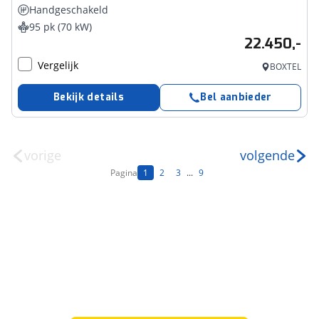
Handgeschakeld
95 pk (70 kW)
22.450,-
Vergelijk
BOXTEL
Bekijk details
Bel aanbieder
vorige
volgende
Pagina
1
2
3
...
9