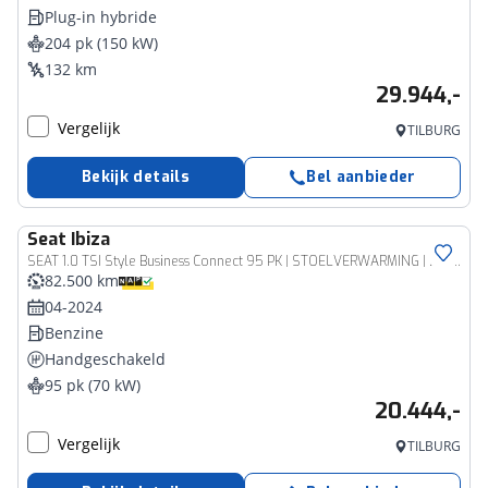
Plug-in hybride
204 pk (150 kW)
132 km
29.944,-
Vergelijk
TILBURG
Bekijk details
Bel aanbieder
Seat
Ibiza
SEAT 1.0 TSI Style Business Connect 95 PK | STOELVERWARMING | DIGITAL COCKPIT | DRAADLOZE TELEFOONLADER | SUNSET | PARKEERSENSOREN | CRUISE CONTROL | NAVI | 15" VELGEN | DIRECT LEVERBAAR! |
82.500 km
04-2024
Benzine
Handgeschakeld
95 pk (70 kW)
20.444,-
Vergelijk
TILBURG