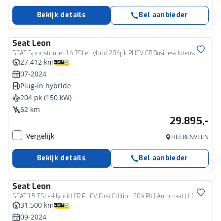
Bekijk details
Bel aanbieder
Seat
Leon
SEAT Sportstourer 1.4 TSI eHybrid 204pk PHEV FR Business Intense | Trekhaak | Adaptieve cruise | Achteruitrijcamera | Verwarmbaar stuur | 19" lichtmetalen velgen |
27.412 km
07-2024
Plug-in hybride
204 pk (150 kW)
62 km
29.895,-
Vergelijk
HEERENVEEN
Bekijk details
Bel aanbieder
Seat
Leon
SEAT 1.5 TSI e-Hybrid FR PHEV First Edition 204 PK | Automaat | LED Koplampen | Navigatie | Climate Control | Apple Carplay/Android Auto | Achteruitrijcamera | Adaptive Cruise Control | Parkeersensoren | Privacy Glass | Virtual Cockpit | Direct leverbaar! |
31.500 km
09-2024