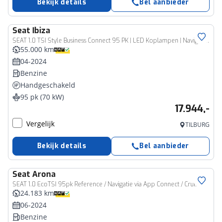
Bekijk details
Bel aanbieder
Seat
Ibiza
SEAT 1.0 TSI Style Business Connect 95 PK | LED Koplampen | Navigatie | Apple Carplay/Android Auto | Climate Control | Cruise Control | Privacy Glass | Parkeersensoren | Stoelverwarming | Lichtmetalen velgen | DIRECT LEVERBAAR! |
55.000 km
04-2024
Benzine
Handgeschakeld
95 pk (70 kW)
17.944,-
Vergelijk
TILBURG
Bekijk details
Bel aanbieder
Seat
Arona
SEAT 1.0 EcoTSI 95pk Reference / Navigatie via App Connect / Cruise Control
24.183 km
06-2024
Benzine