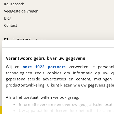
Keuzecoach
Veelgestelde vragen
Blog
Contact
viaBOVAG.nl app
Altijd het meest recente aanbod bij de hand.
Download 'm nu.
Verantwoord gebruik van uw gegevens
Wij en
onze 1022 partners
verwerken je persoonl
technologieën zoals cookies om informatie op uw a
viaBOVAG.nl
gepersonaliseerde advertenties en content, metingen
Kosterijland
15
productontwikkeling. U kunt kiezen wie uw gegevens gebr
3981 AJ
Bunnik
Een initiatief van
BOVAG
Als u het toestaat, willen we ook graag:
Informatie verzamelen over uw geografische locati
Uw apparaat identificeren door het actief te scann
Over viaBOVAG.nl
Disclaimer- en Privacyverklaring