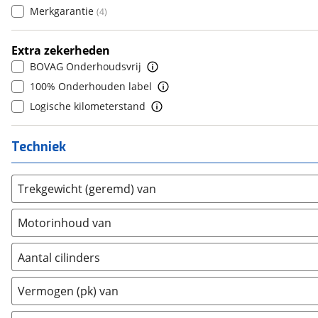
Daimler
Merkgarantie
(
0
)
(
4
)
9
(
0
)
DFSK
(
0
)
10+
(
0
)
Extra zekerheden
Dodge
(
63
)
BOVAG Onderhoudsvrij
Dongfeng
(
0
)
100% Onderhouden label
Donkervoort
(
0
)
Logische kilometerstand
DS
(
56
)
Estrima
(
0
)
Techniek
Etalian
(
0
)
Farizon
(
0
)
Trekgewicht (geremd) van
Ferrari
(
2
)
Fiat
(
258
)
Motorinhoud van
Ford
(
1077
)
Ford USA
(
0
)
Aantal cilinders
Geely
(
0
)
2
(
0
)
Genesis
(
0
)
Vermogen (pk) van
3
(
145
)
GMC
(
1
)