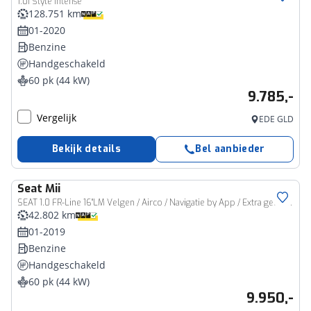
1.0I Style Intense
128.751 km
01-2020
Benzine
Handgeschakeld
60 pk (44 kW)
9.785,-
Vergelijk
EDE GLD
Bekijk details
Bel aanbieder
Seat
Mii
SEAT 1.0 FR-Line 16"LM Velgen / Airco / Navigatie by App / Extra getint glas HAL
42.802 km
01-2019
Benzine
Handgeschakeld
60 pk (44 kW)
9.950,-