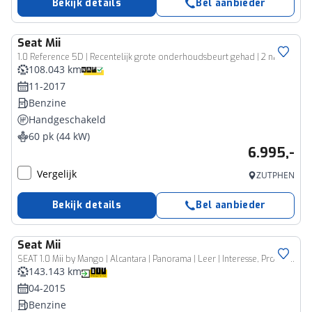
Bekijk details
Bel aanbieder
Seat
Mii
1.0 Reference 5D | Recentelijk grote onderhoudsbeurt gehad | 2 nieuwe all seasons | Airco | Rijklaarprijs incl 12 mnd BOVAG garantie & onderhoudsbeurt
108.043 km
11-2017
Benzine
Handgeschakeld
60 pk (44 kW)
6.995,-
Vergelijk
ZUTPHEN
Bekijk details
Bel aanbieder
Seat
Mii
SEAT 1.0 Mii by Mango | Alcantara | Panorama | Leer | Interesse, Proefrit? Bel of app met: 06-24282842 / 06-42130156
143.143 km
04-2015
Benzine