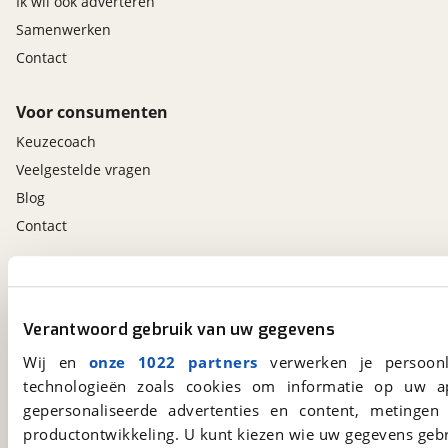
Ik wil ook adverteren
Samenwerken
Contact
Voor consumenten
Keuzecoach
Veelgestelde vragen
Blog
Contact
viaBOVAG.nl app
Altijd het meest recente aanbod bij de hand.
Verantwoord gebruik van uw gegevens
Download 'm nu.
Wij en
onze 1022 partners
verwerken je persoonl
technologieën zoals cookies om informatie op uw a
gepersonaliseerde advertenties en content, metingen
viaBOVAG.nl
productontwikkeling. U kunt kiezen wie uw gegevens gebr
Kosterijland
15