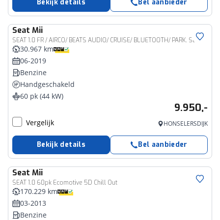
Bekijk details
Bel aanbieder
Seat
Mii
SEAT 1.0 FR / AIRCO/ BEATS AUDIO/ CRUISE/ BLUETOOTH/ PARK. SENSOREN/ AUTOM. VERLICHTING/ 16" LMV
30.967 km
06-2019
Benzine
Handgeschakeld
60 pk (44 kW)
9.950,-
Vergelijk
HONSELERSDIJK
Bekijk details
Bel aanbieder
Seat
Mii
SEAT 1.0 60pk Ecomotive 5D Chill Out
170.229 km
03-2013
Benzine