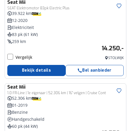
Seat
Mii
SEAT Elektromotor 83pk Electric Plus
39.922 km
12-2020
Elektriciteit
83 pk (61 kW)
259 km
14.250,-
Vergelijk
STOLWIJK
Bekijk details
Bel aanbieder
Seat
Mii
1.0 FR-Line | 1e eigenaar | 52.306 km | 16" velgen | Cruise Cont
52.306 km
01-2019
Benzine
Handgeschakeld
60 pk (44 kW)