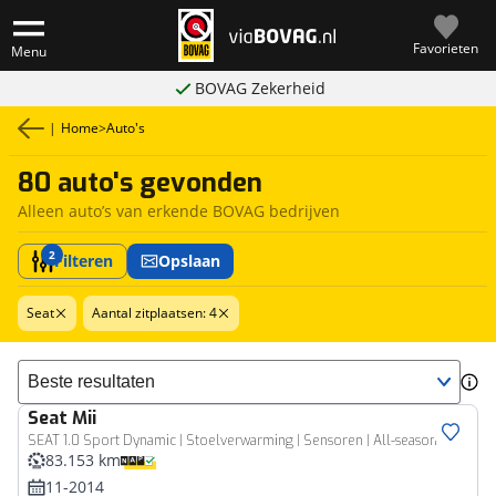
Favorieten
Menu
BOVAG Zekerheid
|
Home
>
Auto's
80 auto's gevonden
Alleen auto’s van erkende BOVAG bedrijven
2
Filteren
Opslaan
Seat
Aantal zitplaatsen: 4
Sorteer resultaten
Seat
Mii
SEAT 1.0 Sport Dynamic | Stoelverwarming | Sensoren | All-season
83.153 km
11-2014