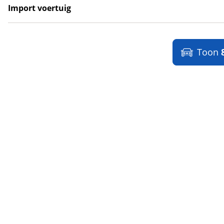
LYNKenCO
(
0
)
Import voertuig
MAN
(
0
)
Ja
(
14
)
Maserati
(
9
)
Nee
(
59
)
Max Mobiel
(
0
)
Toon
Maxus
(
0
)
Maybach
(
2
)
Mazda
(
6
)
McLaren
(
0
)
Mega
(
0
)
Mercedes-Benz
(
245
)
MG
(
0
)
Microcar
(
0
)
Microlino
(
0
)
Mini
(
1020
)
Mitsubishi
(
1
)
Mobilize
(
0
)