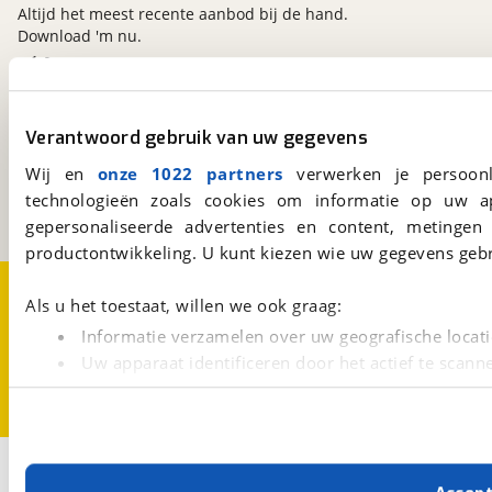
Altijd het meest recente aanbod bij de hand.
Download 'm nu.
viaBOVAG.nl
Verantwoord gebruik van uw gegevens
Kosterijland
15
3981 AJ
Bunnik
Wij en
onze 1022 partners
verwerken je persoonl
Een initiatief van
technologieën zoals cookies om informatie op uw a
BOVAG
gepersonaliseerde advertenties en content, metingen
productontwikkeling. U kunt kiezen wie uw gegevens gebr
Over viaBOVAG.nl
Disclaimer- en Privacyverklaring
Als u het toestaat, willen we ook graag:
Cookievoorkeuren
Vacatures
Informatie verzamelen over uw geografische locati
Uw apparaat identificeren door het actief te scann
Lees meer over hoe uw persoonlijke gegevens worden ve
U kunt uw toestemming op elk moment wijzigen of intrekk
Met cookies en vergelijkbare technieken zorgen we voor 