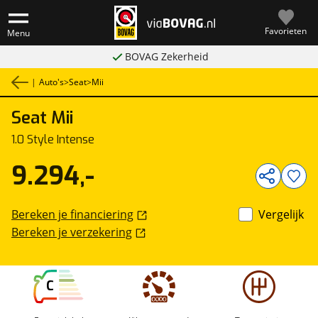
Favorieten
Menu
BOVAG Zekerheid
|
Auto's
>
Seat
>
Mii
Seat
Mii
1
/
26
1.0 Style Intense
9.294,-
Bereken je financiering
Vergelijk
Bereken je verzekering
C