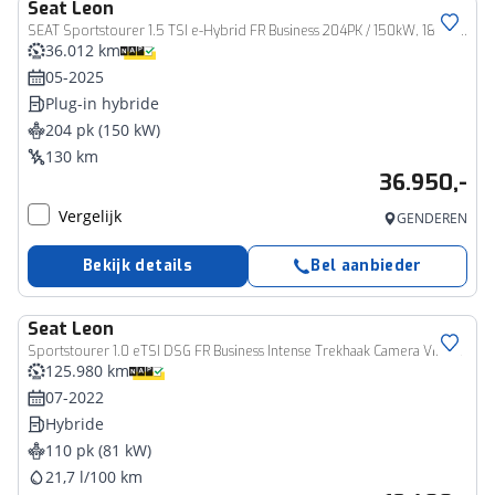
Seat
Leon
SEAT Sportstourer 1.5 TSI e-Hybrid FR Business 204PK / 150kW, 18" 'Performance Machined' LMV, LED koplampverlichting, adaptieve cruise control (acc), multifunctioneel lederen stuurwiel, infotainmentsysteem met 12,9 inch touchscreen, keyless start, achteruitrijcamera (rear view), Apple Carplay / Android Auto, DAB+, parkeersensoren voor en achter (pdc), virtual cockpit etc.
36.012 km
05-2025
Plug-in hybride
204 pk (150 kW)
130 km
36.950,-
Vergelijk
GENDEREN
Bekijk details
Bel aanbieder
Seat
Leon
Sportstourer 1.0 eTSI DSG FR Business Intense Trekhaak Camera Virtual Cockpit
125.980 km
07-2022
Hybride
110 pk (81 kW)
21,7 l/100 km