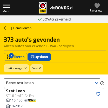
Favorieten
Menu
BOVAG Zekerheid
|
Home
>
Auto's
373 auto's gevonden
Alleen auto’s van erkende BOVAG bedrijven
2
Filteren
Opslaan
Stationwagen
Seat
Sorteer resultaten
Seat
Leon
ST 1.0 EcoTSI St. BnsI.
115.450 km
10-2017