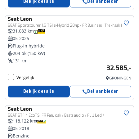
Bekijk details
Bel aanbieder
Seat
Leon
SEAT Sportstourer 1.5 TSI e-Hybrid 204pk FR Business | Trekhaak | Stoel- en stuurwiel verwarming | Adapt. Cruise | Camera | 1/2 leer | Fabrieksgarantie t/m 05-2029 |
31.083 km
05-2025
Plug-in hybride
204 pk (150 kW)
131 km
32.585,-
Vergelijk
GRONINGEN
Bekijk details
Bel aanbieder
Seat
Leon
SEAT ST 1.4 EcoTSI FR Pan. dak / Beats audio / Full Led /
118.122 km
05-2018
Benzine