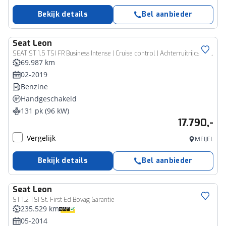
Bekijk details
Bel aanbieder
Seat
Leon
SEAT ST 1.5 TSI FR Business Intense | Cruise control | Achterruitrijcamera | Carplay | Beats soundsystem | Climate control | Navigatie | Airco | Parkeersensoren
69.987 km
02-2019
Benzine
Handgeschakeld
131 pk (96 kW)
17.790,-
Vergelijk
MEIJEL
Bekijk details
Bel aanbieder
Seat
Leon
ST 1.2 TSI St. First Ed Bovag Garantie
235.529 km
05-2014