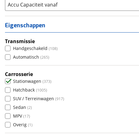
Alfa Romeo
Accu Capaciteit vanaf
(
2
)
Alpina
(
8
)
Alpine
(
0
)
Eigenschappen
Aston Martin
(
0
)
Audi
(
854
)
Transmissie
Austin
(
0
)
Handgeschakeld
(
108
)
Auto Union
(
0
)
Automatisch
(
265
)
Benimar
(
0
)
Bentley
Carrosserie
(
0
)
Stationwagen
(
373
)
BMW
(
1560
)
Hatchback
(
1005
)
Bold
(
0
)
SUV / Terreinwagen
(
917
)
BYD
(
44
)
Sedan
(
2
)
Cadillac
(
0
)
MPV
(
17
)
Casalini
(
0
)
Overig
(
1
)
Changan
(
0
)
Chatenet
(
0
)