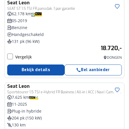
Seat
Leon
SEAT ST 1.5 TSI FR,panodak, 1 jaar garantie
62.178 km
05-2019
Benzine
Handgeschakeld
131 pk (96 kW)
18.720,-
Vergelijk
DONGEN
Bekijk details
Bel aanbieder
Seat
Leon
Sportstourer 1.5 TSI e-Hybrid FR Business | All-in | ACC | Navi | Camera | Keyless
7.625 km
11-2025
Plug-in hybride
204 pk (150 kW)
130 km