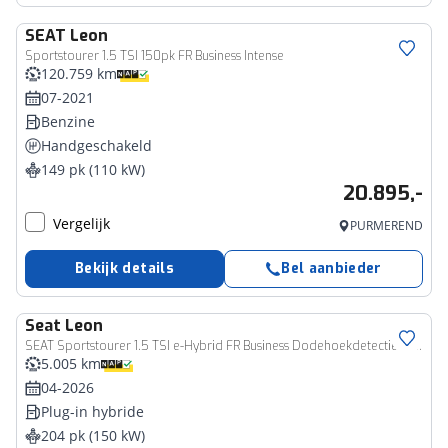
SEAT
Leon
Sportstourer 1.5 TSI 150pk FR Business Intense
120.759 km
07-2021
Benzine
Handgeschakeld
149 pk (110 kW)
20.895,-
Vergelijk
PURMEREND
Bekijk details
Bel aanbieder
Seat
Leon
SEAT Sportstourer 1.5 TSI e-Hybrid FR Business Dodehoekdetectie (side assist), achteruitrijcamera (rear view), parkeersensoren voor en achter (pdc), keyless start & entry, Apple Carplay & Android Auto, elektrische achterklep met sensorsturing, verwarmbare voorstoelen, verwarmbaar multifunctioneel lederen stuurwiel, adaptieve cruise control (acc), DAB+, draadloze telefoonlader, elektrisch verstel-, verwarm- en inklapbare buitenspiegels etc.
5.005 km
04-2026
Plug-in hybride
204 pk (150 kW)