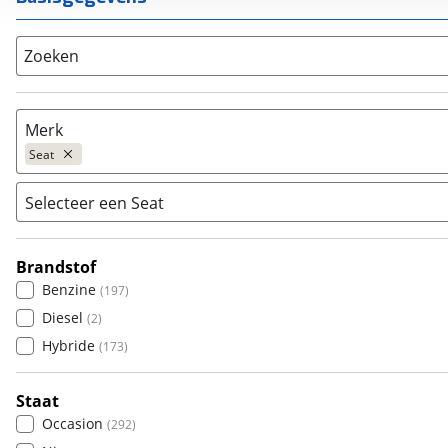
Zoeken
Merk
Seat
Selecteer een Seat
Populair
Audi
(
854
)
Brandstof
Alhambra
(
0
)
BMW
(
1560
)
Benzine
(
197
)
Altea
(
1
)
Citroën
(
81
)
Diesel
(
2
)
Altea Xl
(
6
)
Fiat
(
16
)
Hybride
(
173
)
Arona
(
0
)
Ford
(
1049
)
Ateca
(
0
)
Hyundai
(
127
)
Staat
Cordoba
(
0
)
Kia
(
1042
)
Occasion
(
292
)
Ibiza
(
16
)
Mazda
(
42
)