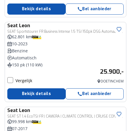
Bekijk details
Bel aanbieder
Seat
Leon
SEAT Sportstourer FR Business Intense 1.5 TSI 150pk DSG Automaat Panoramadak, Beats audio, Adaptive cruise control, Elektrische achterklep, Stoelverwarming, LED koplampen
62.801 km
10-2023
Benzine
Automatisch
150 pk (110 kW)
25.900,-
Vergelijk
DOETINCHEM
Bekijk details
Bel aanbieder
Seat
Leon
SEAT ST 1.4 EcoTSI FR | CAMERA | CLIMATE CONTROL | CRUISE CONTROL | NAVIGATIE | APPLE CARPLAY | PARKEERSENSOREN | LMV |
99.998 km
07-2017