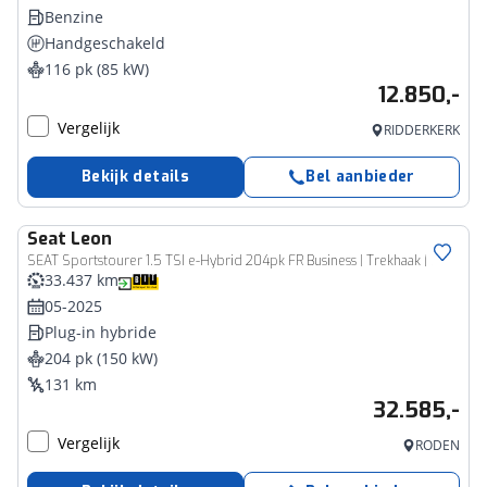
Benzine
Handgeschakeld
116 pk (85 kW)
12.850,-
Vergelijk
RIDDERKERK
Bekijk details
Bel aanbieder
Seat
Leon
SEAT Sportstourer 1.5 TSI e-Hybrid 204pk FR Business | Trekhaak | Stoel- en stuurwiel verwarming | Adapt. Cruise | Camera | 1/2 leer | Fabrieksgarantie t/m 05-2029 |
33.437 km
05-2025
Plug-in hybride
204 pk (150 kW)
131 km
32.585,-
Vergelijk
RODEN