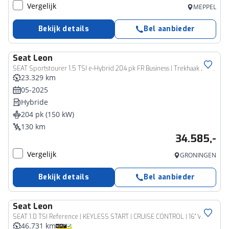
Vergelijk
MEPPEL
Bekijk details
Bel aanbieder
Seat
Leon
SEAT Sportstourer 1.5 TSI e-Hybrid 204 pk FR Business | Trekhaak | Stoel- en stuurwiel verwarming | Adapt. Cruise | Camera | 1/2 leer | Fabrieksgarantie t/m 05-2029 |
23.329 km
05-2025
Hybride
204 pk (150 kW)
130 km
34.585,-
Vergelijk
GRONINGEN
Bekijk details
Bel aanbieder
Seat
Leon
SEAT 1.0 TSI Reference | KEYLESS START | CRUISE CONTROL | 16" VELGEN | CLIMATE CONTROL | APPLE CARPLAY/ANDROID AUTO |
46.731 km