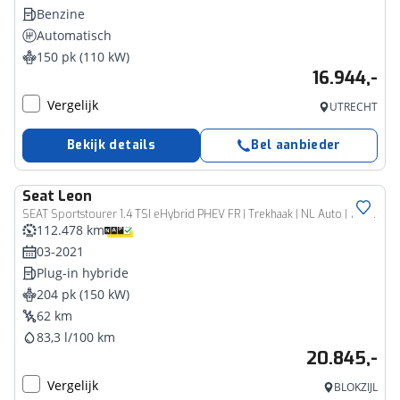
Benzine
Automatisch
150 pk (110 kW)
16.944,-
Vergelijk
UTRECHT
Bekijk details
Bel aanbieder
Seat
Leon
SEAT Sportstourer 1.4 TSI eHybrid PHEV FR | Trekhaak | NL Auto | 18" | 92.8% SOH
112.478 km
03-2021
Plug-in hybride
204 pk (150 kW)
62 km
83,3 l/100 km
20.845,-
Vergelijk
BLOKZIJL