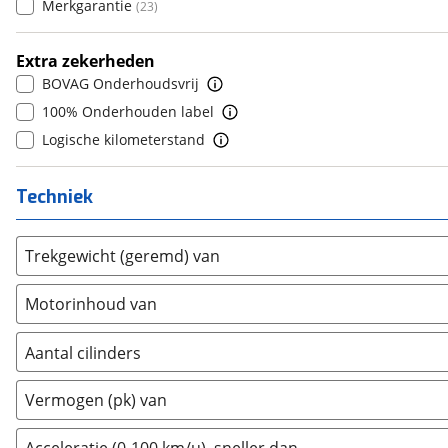
Merkgarantie
(
23
)
Ferrari
(
0
)
10+
(
0
)
Fiat
(
16
)
Extra zekerheden
Ford
(
1049
)
BOVAG Onderhoudsvrij
Ford USA
(
0
)
100% Onderhouden label
Geely
(
0
)
Logische kilometerstand
Genesis
(
0
)
GMC
(
0
)
Techniek
Goupil
(
0
)
Honda
(
3
)
Trekgewicht (geremd) van
Hongqi
(
0
)
Hummer
(
0
)
Motorinhoud van
Hyundai
(
127
)
Ineos
(
0
)
Aantal cilinders
Infiniti
(
0
)
2
(
0
)
Vermogen (pk) van
Isuzu
(
0
)
3
(
94
)
Iveco
(
0
)
4
(
266
)