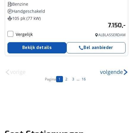
Benzine
Handgeschakeld
105 pk (77 kW)
7.150,-
Vergelijk
ALBLASSERDAM
Bekijk details
Bel aanbieder
vorige
volgende
Pagina
1
2
3
...
16