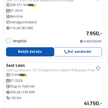
SEAT ST 1.0 EcoTSI Style Business Intense trekhaak
208.371 km
07-2019
Benzine
Handgeschakeld
116 pk (85 kW)
7.950,-
Vergelijk
HARDENBERG
Bekijk details
Bel aanbieder
Seat
Leon
SEAT Sportstourer 1.5 TSI 204pk DSG e-Hybrid FR Business | Trekhaak Uitklapbaar | Velgen 17''
10 km
07-2026
Plug-in hybride
204 pk (150 kW)
130 km
41.750,-