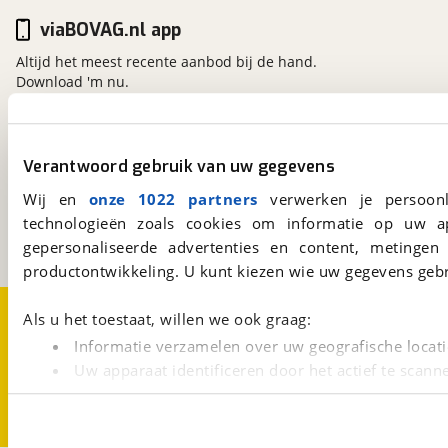
viaBOVAG.nl app
Altijd het meest recente aanbod bij de hand.
Download 'm nu.
viaBOVAG.nl
Verantwoord gebruik van uw gegevens
Kosterijland
15
Wij en
onze 1022 partners
verwerken je persoonl
3981 AJ
Bunnik
technologieën zoals cookies om informatie op uw a
Een initiatief van
BOVAG
gepersonaliseerde advertenties en content, metingen
productontwikkeling. U kunt kiezen wie uw gegevens gebr
Over viaBOVAG.nl
Disclaimer- en Privacyverklaring
Als u het toestaat, willen we ook graag:
Cookievoorkeuren
Vacatures
Informatie verzamelen over uw geografische locati
Uw apparaat identificeren door het actief te scann
Lees meer over hoe uw persoonlijke gegevens worden ve
U kunt uw toestemming op elk moment wijzigen of intrekk