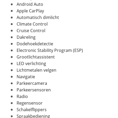
Android Auto
Apple CarPlay
Automatisch dimlicht
In- en exterieur
Climate Control
Foto's
Cruise Control
Aantal deuren
5
Dakreling
Klik hier om foto's te uploaden
Aantal zitplaatsen
5
(optioneel)
Dodehoekdetectie
Bekleding
Stof
JPG, PNG (max 10 foto's)
Electronic Stability Program (ESP)
Interieurkleur
Zwart / antraciet
Grootlichtassistent
Laksoort
Metallic
Jouw contactgegevens
LED verlichting
Kleur
Zwart
Naam
Lichtmetalen velgen
Fabriekskleur
Midnight black metallic
Navigatie
(donker zwart metallic)
Parkeercamera
Parkeersensoren
E-mailadres
Radio
Regensensor
Verbruik en milieu
Schakelflippers
Telefoonnummer (optioneel)
Brandstof
Benzine
Spraakbediening