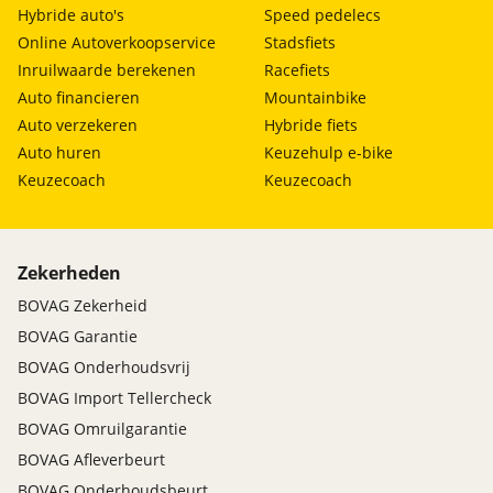
Hybride auto's
Speed pedelecs
draadloze telefoonlader
Online Autoverkoopservice
Stadsfiets
elektrisch bedienbare achterklep met
sensorsturing
Inruilwaarde berekenen
Racefiets
keyless entry
Auto financieren
Mountainbike
stuurwiel verwarmd
Auto verzekeren
Hybride fiets
Auto huren
Keuzehulp e-bike
Keuzecoach
Keuzecoach
Zekerheden
BOVAG Zekerheid
BOVAG Garantie
BOVAG Onderhoudsvrij
BOVAG Import Tellercheck
BOVAG Omruilgarantie
BOVAG Afleverbeurt
BOVAG Onderhoudsbeurt