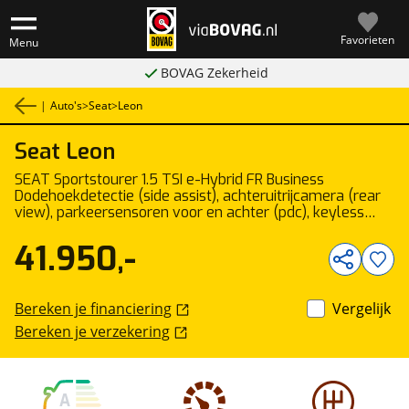
Favorieten
Menu
BOVAG Zekerheid
|
Auto's
>
Seat
>
Leon
Seat
Leon
1
/
44
SEAT Sportstourer 1.5 TSI e-Hybrid FR Business
Dodehoekdetectie (side assist), achteruitrijcamera (rear
view), parkeersensoren voor en achter (pdc), keyless
start & entry, Apple Carplay & Android Auto, elektrische
achterklep met sensorsturing, verwarmbare
41.950,-
voorstoelen, verwarmbaar multifunctioneel lederen
stuurwiel, adaptieve cruise control (acc), DAB+,
draadloze telefoonlader, elektrisch verstel-, verwarm-
Bereken je financiering
Vergelijk
en inklapbare buitenspiegels etc.
Bereken je verzekering
A