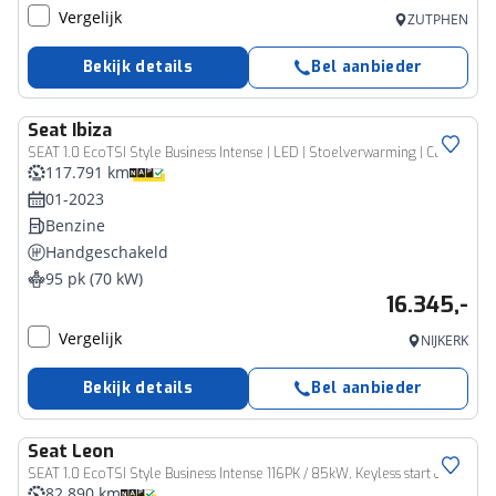
Vergelijk
ZUTPHEN
Bekijk details
Bel aanbieder
Seat
Ibiza
SEAT 1.0 EcoTSI Style Business Intense | LED | Stoelverwarming | Climate | CarPlay
117.791 km
01-2023
Benzine
Handgeschakeld
95 pk (70 kW)
16.345,-
Vergelijk
NIJKERK
Bekijk details
Bel aanbieder
Seat
Leon
SEAT 1.0 EcoTSI Style Business Intense 116PK / 85kW, Keyless start & entry, Apple Carplay & Android Auto, parkeersensoren voor en achter (pdc), navigatie, 16" LMV, cruise control, 2-zone climatronic, elektrisch verstel- en verwarmbare buitenspiegels, multifunctioneel lederen stuurwiel, digital cockpit pro etc.
82.890 km