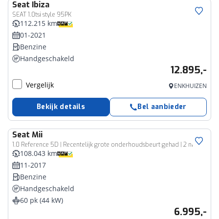
Seat
Ibiza
SEAT 1.0tsi style 95PK
112.215 km
01-2021
Benzine
Handgeschakeld
12.895,-
Vergelijk
ENKHUIZEN
Bekijk details
Bel aanbieder
Seat
Mii
1.0 Reference 5D | Recentelijk grote onderhoudsbeurt gehad | 2 nieuwe all seasons | Airco | Rijklaarprijs incl 12 mnd BOVAG garantie & onderhoudsbeurt
108.043 km
11-2017
Benzine
Handgeschakeld
60 pk (44 kW)
6.995,-