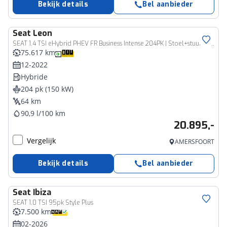
Bekijk details
Bel aanbieder
Seat
Leon
SEAT 1.4 TSI eHybrid PHEV FR Business Intense 204PK | Stoel+stuur verwarming | Apple Carplay/Android Auto | Clima | Cruisecontrol
75.617 km
12-2022
Hybride
204 pk (150 kW)
64 km
90,9 l/100 km
20.895,-
Vergelijk
AMERSFOORT
Bekijk details
Bel aanbieder
Seat
Ibiza
SEAT 1.0 TSI 95pk Style Plus
7.500 km
02-2026