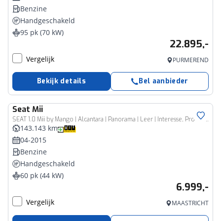
Benzine
Handgeschakeld
95 pk (70 kW)
22.895,-
Vergelijk
PURMEREND
Bekijk details
Bel aanbieder
Seat
Mii
SEAT 1.0 Mii by Mango | Alcantara | Panorama | Leer | Interesse, Proefrit? Bel of app met: 06-24282842 / 06-42130156
143.143 km
04-2015
Benzine
Handgeschakeld
60 pk (44 kW)
6.999,-
Vergelijk
MAASTRICHT