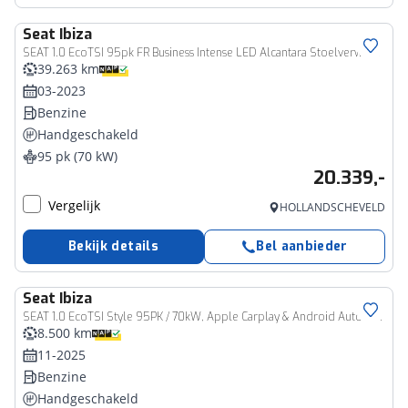
Seat
Ibiza
SEAT 1.0 EcoTSI 95pk FR Business Intense LED Alcantara Stoelverwarming Camera Led Virtual Cockpit Navigatie
39.263 km
03-2023
Benzine
Handgeschakeld
95 pk (70 kW)
20.339,-
Vergelijk
HOLLANDSCHEVELD
Bekijk details
Bel aanbieder
Seat
Ibiza
SEAT 1.0 EcoTSI Style 95PK / 70kW, Apple Carplay & Android Auto, LED koplampen, cruise control, airco, volledig digitaal instrumentenpaneel (Virtual Cockpit), verkeerstekenherkenning, parkeersensoren achter, rijstrook behoud assistent, 15'' LMV 'Enjoy'
8.500 km
11-2025
Benzine
Handgeschakeld