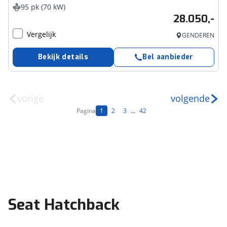
95 pk (70 kW)
28.050,-
Vergelijk
GENDEREN
Bekijk details
Bel aanbieder
vorige
volgende
Pagina
1
2
3
...
42
Seat Hatchback