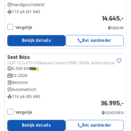
Handgeschakeld
110 pk (81 kW)
14.645,-
Vergelijk
NIJKERK
Bekijk details
Bel aanbieder
Seat
Ibiza
SEAT 1.0 EcoTSI FR Business Connect 115PK / 85kW, Achteruitrijcamera, Apple Carplay & Android Auto, verwarmbare voorstoelen, Keyless Entry, dodehoekdetectie, full LED koplampen, navigatie, draadloos telefoon laden, groot digitaal instrumentenpaneel (Virtual Cockpit), parkeersensoren voor + achter, reservewiel 18'', 18'' LMV 'Performance'
6.500 km
02-2026
Benzine
Automatisch
116 pk (85 kW)
36.995,-
Vergelijk
GENDEREN
Bekijk details
Bel aanbieder