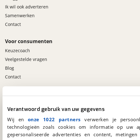
Ik wil ook adverteren
Samenwerken
Contact
Voor consumenten
Keuzecoach
Veelgestelde vragen
Blog
Contact
viaBOVAG.nl app
Altijd het meest recente aanbod bij de hand.
Verantwoord gebruik van uw gegevens
Download 'm nu.
Wij en
onze 1022 partners
verwerken je persoonl
technologieën zoals cookies om informatie op uw a
gepersonaliseerde advertenties en content, metingen
viaBOVAG.nl