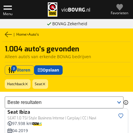
Favorieten
Menu
BOVAG Zekerheid
|
Home
>
Auto's
1.004 auto's gevonden
Alleen auto’s van erkende BOVAG bedrijven
2
Filteren
Opslaan
Hatchback
Seat
Sorteer resultaten
Seat
Ibiza
SEAT 1.0 TSI Style Business Intense | Carplay | CC | Navi
97.938 km
04-2019