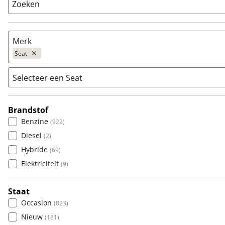
Zoeken
Merk
Seat
Selecteer een Seat
Populair
Audi
(
1656
)
Brandstof
Alhambra
(
0
)
BMW
(
1456
)
Benzine
(
922
)
Altea
(
0
)
Citroën
(
1216
)
Diesel
(
2
)
Altea Xl
(
0
)
Fiat
(
1237
)
Hybride
(
69
)
Arona
(
5
)
Ford
(
1478
)
Elektriciteit
(
9
)
Ateca
(
0
)
Hyundai
(
1038
)
Cordoba
(
0
)
Kia
(
2335
)
Staat
Ibiza
(
710
)
Mazda
(
850
)
Occasion
(
823
)
Leon
(
202
)
Mercedes-Benz
(
773
)
Nieuw
(
181
)