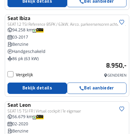
Bekijk details
Bel aanbieder
Seat
Ibiza
SEAT 1.2 TSI Reference 85PK / 63kW, Airco, parkeersensoren achter, 15" LMV, multifunctioneel lederen stuurwiel, bluetooth voorbereiding, elektrisch verstelbare buitenspiegels, elektrische ruiten voor
94.258 km
03-2017
Benzine
Handgeschakeld
86 pk (63 kW)
8.950,-
Vergelijk
GENDEREN
Bekijk details
Bel aanbieder
Seat
Leon
SEAT 1.5 TSI FR | Virtual cockpit | 1e eigenaar
56.679 km
02-2020
Benzine