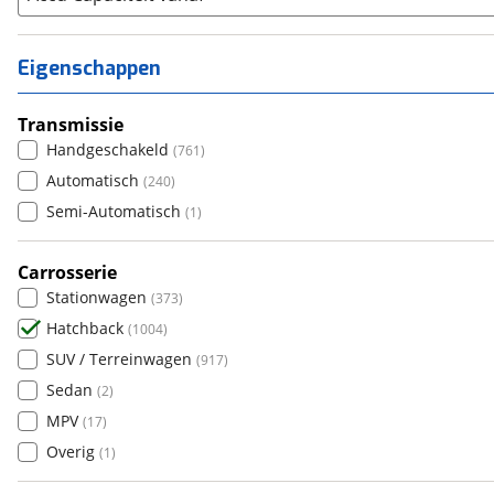
Alpine
(
57
)
Aston Martin
(
0
)
Eigenschappen
Audi
(
1656
)
Austin
(
0
)
Transmissie
Auto Union
(
0
)
Handgeschakeld
(
761
)
Benimar
(
0
)
Automatisch
(
240
)
Bentley
(
0
)
Semi-Automatisch
(
1
)
BMW
(
1456
)
Bold
Carrosserie
(
0
)
Stationwagen
(
373
)
BYD
(
119
)
Hatchback
(
1004
)
Cadillac
(
0
)
SUV / Terreinwagen
(
917
)
Casalini
(
1
)
Sedan
(
2
)
Changan
(
0
)
MPV
(
17
)
Chatenet
(
0
)
Overig
(
1
)
Chevrolet
(
19
)
Chrysler
(
3
)