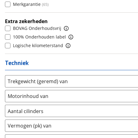
Merkgarantie
(
65
)
Ford
(
1478
)
10+
(
0
)
Ford USA
(
0
)
Extra zekerheden
Geely
(
0
)
BOVAG Onderhoudsvrij
Genesis
(
0
)
100% Onderhouden label
GMC
(
0
)
Logische kilometerstand
Goupil
(
0
)
Honda
(
158
)
Techniek
Hongqi
(
0
)
Hummer
(
0
)
Trekgewicht (geremd) van
Hyundai
(
1038
)
Ineos
(
0
)
Motorinhoud van
Infiniti
(
2
)
Isuzu
(
0
)
Aantal cilinders
Iveco
(
0
)
2
(
0
)
Vermogen (pk) van
JAC
(
0
)
3
(
795
)
Jaecoo
(
0
)
4