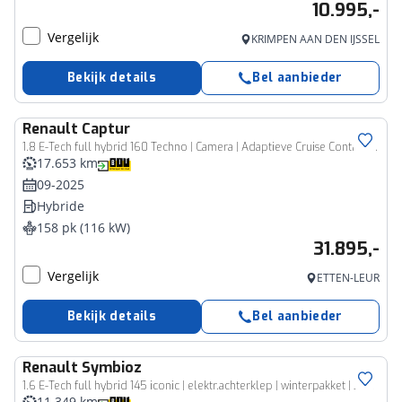
10.995,-
Vergelijk
KRIMPEN AAN DEN IJSSEL
Bekijk details
Bel aanbieder
Renault
Captur
1.8 E-Tech full hybrid 160 Techno | Camera | Adaptieve Cruise Control | Navigatie
17.653 km
09-2025
Hybride
158 pk (116 kW)
31.895,-
Vergelijk
ETTEN-LEUR
Bekijk details
Bel aanbieder
Renault
Symbioz
1.6 E-Tech full hybrid 145 iconic | elektr.achterklep | winterpakket | 360 camera | tijdelijk gratis Top Afleverpakket twv Eur 695
11.349 km