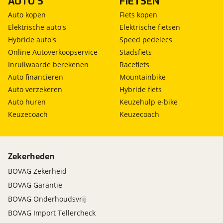
AUTO'S
FIETSEN
Auto kopen
Fiets kopen
Elektrische auto's
Elektrische fietsen
Hybride auto's
Speed pedelecs
Online Autoverkoopservice
Stadsfiets
Inruilwaarde berekenen
Racefiets
Auto financieren
Mountainbike
Auto verzekeren
Hybride fiets
Auto huren
Keuzehulp e-bike
Keuzecoach
Keuzecoach
Zekerheden
BOVAG Zekerheid
BOVAG Garantie
BOVAG Onderhoudsvrij
BOVAG Import Tellercheck