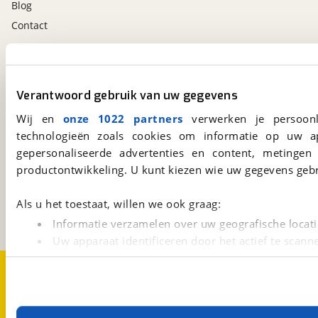
Blog
Contact
viaBOVAG.nl app
Altijd het meest recente aanbod bij de hand.
Verantwoord gebruik van uw gegevens
Download 'm nu.
Wij en
onze 1022 partners
verwerken je persoonl
technologieën zoals cookies om informatie op uw a
gepersonaliseerde advertenties en content, metingen
viaBOVAG.nl
productontwikkeling. U kunt kiezen wie uw gegevens gebr
Kosterijland
15
3981 AJ
Bunnik
Als u het toestaat, willen we ook graag:
Een initiatief van
BOVAG
Informatie verzamelen over uw geografische locati
Uw apparaat identificeren door het actief te scann
Lees meer over hoe uw persoonlijke gegevens worden ve
Over viaBOVAG.nl
Disclaimer- en Privacyverklaring
U kunt uw toestemming op elk moment wijzigen of intrekk
Cookievoorkeuren
Vacatures
Met cookies en vergelijkbare technieken zorgen we voor 