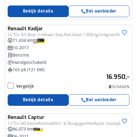
Bekijk details
Bel aanbieder
Renault
Kadjar
1.6 TCe 165 Bose | trekhaak | Easy Park Assist | 1.800 kg trekgewicht! | tijdelijk gratis Top Afleverpakket twv Eur 695
71.434 km
10-2017
Benzine
Handgeschakeld
165 pk (121 kW)
16.950,-
Vergelijk
SCHAGEN
Bekijk details
Bel aanbieder
Renault
Captur
1.3 TCe 140 Intens|Automaat|Incl. 1jr Bovag garantie|Apple carplay|Lijn herkenning
86.073 km
06-2021