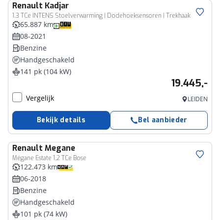
Renault
Kadjar
1.3 TCe INTENS Stoelverwarming | Dodehoeksensoren | Trekhaak
65.887 km
08-2021
Benzine
Handgeschakeld
141 pk (104 kW)
19.445,-
Vergelijk
LEIDEN
Bekijk details
Bel aanbieder
Renault
Megane
Mégane Estate 1.2 TCe Bose
122.473 km
06-2018
Benzine
Handgeschakeld
101 pk (74 kW)