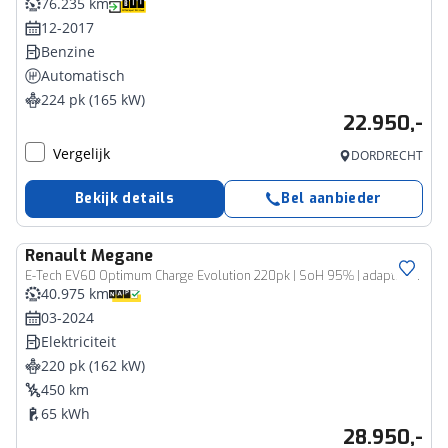
76.235 km
12-2017
Benzine
Automatisch
224 pk (165 kW)
22.950,-
Vergelijk
DORDRECHT
Bekijk details
Bel aanbieder
Renault
Megane
E-Tech EV60 Optimum Charge Evolution 220pk | SoH 95% | adaptieve cruise | inductielader | tijdelijk gratis Top Afleverpakket twv Eur 695
40.975 km
03-2024
Elektriciteit
220 pk (162 kW)
450 km
65 kWh
28.950,-