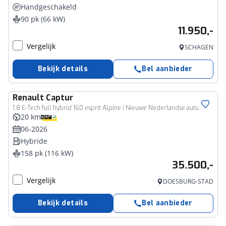
Handgeschakeld
90 pk (66 kW)
11.950,-
Vergelijk
SCHAGEN
Bekijk details
Bel aanbieder
Renault
Captur
1.8 E-Tech full hybrid 160 esprit Alpine | Nieuwe Nederlandse auto | Pack Light & Sound | Rijklaarprijs!! | Prachtige kleur blanc Nacre / Noir | Reservewiel | Harman Kardon geluidssysteem |
20 km
06-2026
Hybride
158 pk (116 kW)
35.500,-
Vergelijk
DOESBURG-STAD
Bekijk details
Bel aanbieder