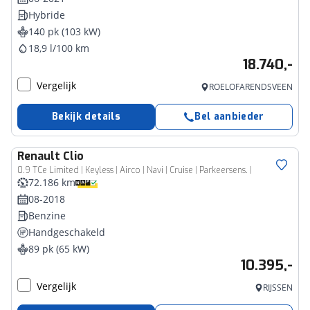
Hybride
140 pk (103 kW)
18,9 l/100 km
18.740,-
Vergelijk
ROELOFARENDSVEEN
Bekijk details
Bel aanbieder
Renault
Clio
0.9 TCe Limited | Keyless | Airco | Navi | Cruise | Parkeersens. |
72.186 km
08-2018
Benzine
Handgeschakeld
89 pk (65 kW)
10.395,-
Vergelijk
RIJSSEN