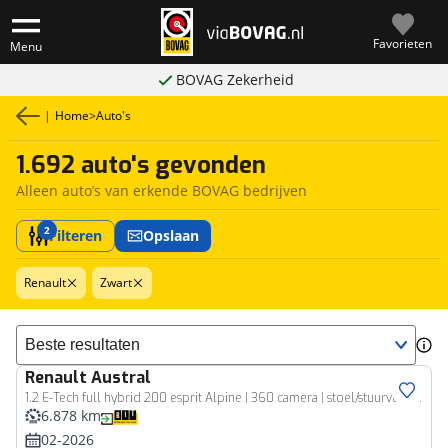
Favorieten
Menu
BOVAG Zekerheid
|
Home
>
Auto's
1.692 auto's gevonden
Alleen auto’s van erkende BOVAG bedrijven
2
Filteren
Opslaan
Renault
Zwart
Sorteer resultaten
Renault
Austral
1.2 E-Tech full hybrid 200 esprit Alpine | 360 camera | stoel/stuurverwarming | elektr.achterklep | tijdelijk gratis Top Afleverpakket twv Eur 695
6.878 km
02-2026