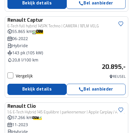
Bekijk details
Bel aanbieder
Renault
Captur
E-Tech full hybrid 145PK Techno | CAMERA | 18"LM VELG
55.865 km
06-2022
Hybride
143 pk (105 kW)
20,8 l/100 km
20.895,-
Vergelijk
REUSEL
Bekijk details
Bel aanbieder
Renault
Clio
1.6 E-Tech Hybrid 145 Equilibre | parkeersensor | Apple Carplay / Android Auto | tijdelijk gratis Top Afleverpakket twv Eur 695
57.266 km
11-2023
Hybride