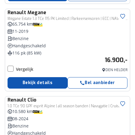
Renault
Megane
Mégane Estate 1.3 TCe 115 PK Limited | Parkeersensoren | ECC | NAVI | 1.700 trekgewicht
65.754 km
11-2019
Benzine
Handgeschakeld
116 pk (85 kW)
16.900,-
Vergelijk
DEN HELDER
Bekijk details
Bel aanbieder
Renault
Clio
1.0 TCe 90 GPF esprit Alpine | all season banden | Navugatie | Cruise adaptief
10.580 km
08-2024
Benzine
Handgeschakeld