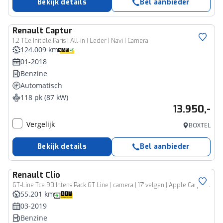
Bekijk details
Bel aanbieder
Renault
Captur
1.2 TCe Initiale Paris | All-in | Leder | Navi | Camera
124.009 km
01-2018
Benzine
Automatisch
118 pk (87 kW)
13.950,-
Vergelijk
BOXTEL
Bekijk details
Bel aanbieder
Renault
Clio
GT-Line Tce 90 Intens Pack GT Line | camera | 17" velgen | Apple Carplay/Android Auto | tijdelijk gratis Top Afleverpakket twv Eur 695
55.201 km
03-2019
Benzine