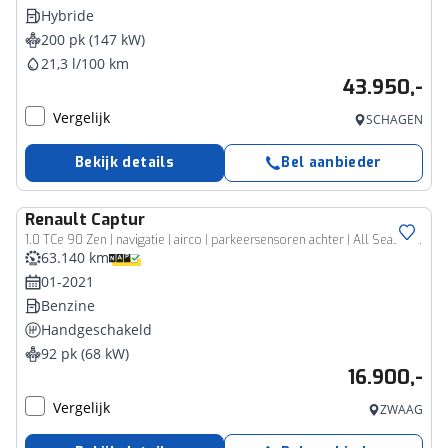
Hybride
200 pk (147 kW)
21,3 l/100 km
43.950,-
Vergelijk
SCHAGEN
Bekijk details
Bel aanbieder
Renault
Captur
1.0 TCe 90 Zen | navigatie | airco | parkeersensoren achter | All Season banden
63.140 km
01-2021
Benzine
Handgeschakeld
92 pk (68 kW)
16.900,-
Vergelijk
ZWAAG