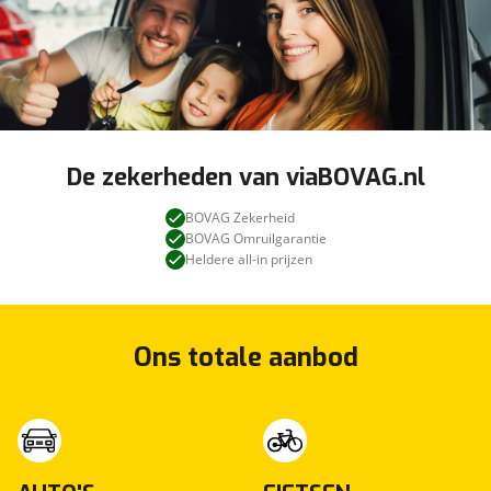
De zekerheden van viaBOVAG.nl
BOVAG Zekerheid
BOVAG Omruilgarantie
Heldere all-in prijzen
Ons totale aanbod