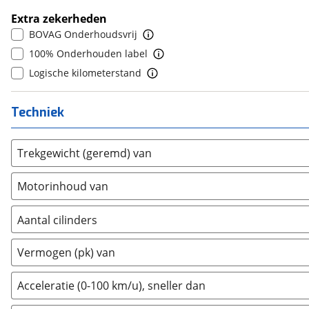
Hongqi
(
3
)
10+
(
0
)
Extra zekerheden
Hummer
(
0
)
BOVAG Onderhoudsvrij
Hyundai
(
711
)
100% Onderhouden label
Ineos
(
1
)
Logische kilometerstand
Infiniti
(
4
)
Isuzu
(
1
)
Techniek
Iveco
(
2
)
JAC
(
1
)
Trekgewicht (geremd) van
Jaecoo
(
63
)
Jaguar
(
37
)
Motorinhoud van
Jeep
(
279
)
KGM
(
12
)
Aantal cilinders
Kia
(
1977
)
2
(
0
)
Vermogen (pk) van
Lamborghini
(
5
)
3
(
550
)
Lancia
(
8
)
4
(
791
)
Acceleratie (0-100 km/u), sneller dan
Land Rover
(
347
)
5
(
0
)