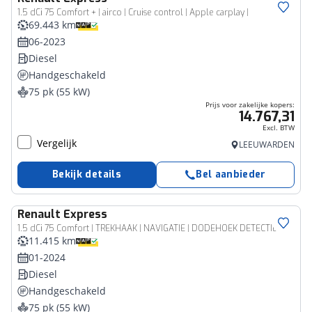
Bedrijfswagen
1.5 dCi 75 Comfort + | airco | Cruise control | Apple carplay |
69.443 km
06-2023
Diesel
Handgeschakeld
75 pk (55 kW)
Prijs voor zakelijke kopers:
14.767,31
Excl. BTW
Vergelijk
LEEUWARDEN
Bekijk details
Bel aanbieder
Renault
Express
Bedrijfswagen
1.5 dCi 75 Comfort | TREKHAAK | NAVIGATIE | DODEHOEK DETECTIE | ACHTERUITRIJCAMERA |
11.415 km
01-2024
Diesel
Handgeschakeld
75 pk (55 kW)