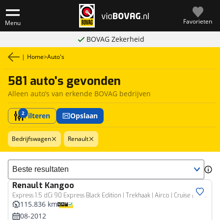
Favorieten
Menu
BOVAG Zekerheid
|
Home
>
Auto's
581 auto's gevonden
Alleen auto’s van erkende BOVAG bedrijven
2
Filteren
Opslaan
Bedrijfswagen
Renault
Sorteer resultaten
Renault
Kangoo
Bedrijfswagen
Express 1.5 dCi 90 Express Black Edition | Trekhaak | Airco | Cruise | Sensoren
115.836 km
08-2012