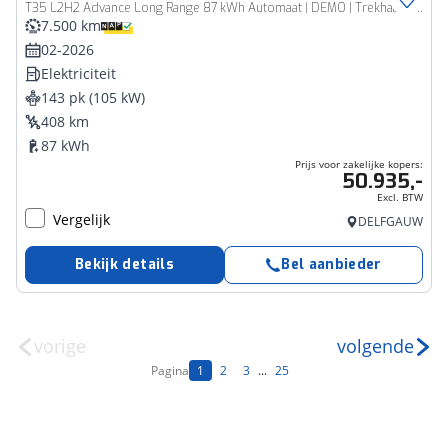
T35 L2H2 Advance Long Range 87 kWh Automaat | DEMO | Trekhaak | RVS Side & Backbar | Laadruimte Betimmering | Navi | Camera | Apple CarPlay/Android Auto | Full LED | Climate Control | Parkeersensoren |
7.500 km
02-2026
Elektriciteit
143 pk (105 kW)
408 km
87 kWh
Prijs voor zakelijke kopers:
50.935,-
Excl. BTW
Vergelijk
DELFGAUW
Bekijk details
Bel aanbieder
vorige
volgende
Pagina
1
2
3
...
25