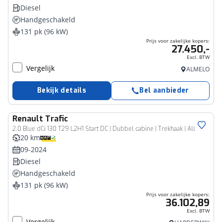
Diesel
Handgeschakeld
131 pk (96 kW)
Prijs voor zakelijke kopers:
27.450,-
Excl. BTW
Vergelijk
ALMELO
Bekijk details
Bel aanbieder
Renault
Trafic
Bedrijfswagen
2.0 Blue dCi 130 T29 L2H1 Start DC | Dubbel cabine | Trekhaak | All season banden | BPM € 0,-
20 km
09-2024
Diesel
Handgeschakeld
131 pk (96 kW)
Prijs voor zakelijke kopers:
36.102,89
Excl. BTW
Vergelijk