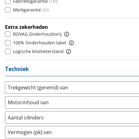
Fabrieksgarantie
(
143
)
Ford
(
1354
)
8
(
2
)
Merkgarantie
(
55
)
Ford USA
(
2
)
9
(
0
)
Geely
(
0
)
10+
(
0
)
Extra zekerheden
Genesis
(
0
)
BOVAG Onderhoudsvrij
GMC
(
4
)
100% Onderhouden label
Goupil
(
2
)
Logische kilometerstand
Honda
(
0
)
Hongqi
(
0
)
Techniek
Hummer
(
0
)
Hyundai
(
2
)
Trekgewicht (geremd) van
Ineos
(
3
)
Infiniti
(
0
)
Motorinhoud van
Isuzu
(
6
)
Iveco
(
29
)
Aantal cilinders
JAC
(
0
)
2
(
0
)
Vermogen (pk) van
Jaecoo
(
0
)
3
(
0
)