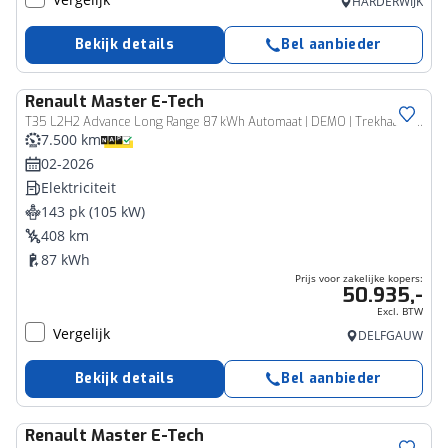
HARDERWIJK
Bekijk details
Bel aanbieder
Renault
Master E-Tech
Bedrijfswagen
T35 L2H2 Advance Long Range 87 kWh Automaat | DEMO | Trekhaak | RVS Side & Backbar | Laadruimte Betimmering | Navi | Camera | Apple CarPlay/Android Auto | Full LED | Climate Control | Parkeersensoren |
7.500 km
02-2026
Elektriciteit
143 pk (105 kW)
408 km
87 kWh
Prijs voor zakelijke kopers:
50.935,-
Excl. BTW
Vergelijk
DELFGAUW
Bekijk details
Bel aanbieder
Renault
Master E-Tech
Bedrijfswagen