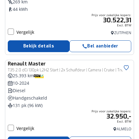
269 km
44 kWh
Prijs voor zakelijke kopers:
30.522,31
Excl. BTW
Vergelijk
ZUTPHEN
Bekijk details
Bel aanbieder
Renault
Master
Bedrijfswagen
T35 2.0 dCi 130pk L2H2 Start | 2x Schuifdeur | Camera | Cruise | Trekhaak | Side Bars | Zwart met.
25.393 km
10-2024
Diesel
Handgeschakeld
131 pk (96 kW)
Prijs voor zakelijke kopers:
32.950,-
Excl. BTW
Vergelijk
ALMELO