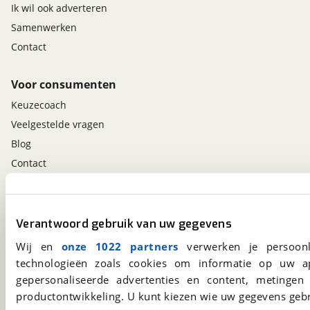
Ik wil ook adverteren
Samenwerken
Contact
Voor consumenten
Keuzecoach
Veelgestelde vragen
Blog
Contact
viaBOVAG.nl app
Verantwoord gebruik van uw gegevens
Altijd het meest recente aanbod bij de hand.
Download 'm nu.
Wij en
onze 1022 partners
verwerken je persoonl
technologieën zoals cookies om informatie op uw a
gepersonaliseerde advertenties en content, metingen
viaBOVAG.nl
productontwikkeling. U kunt kiezen wie uw gegevens gebr