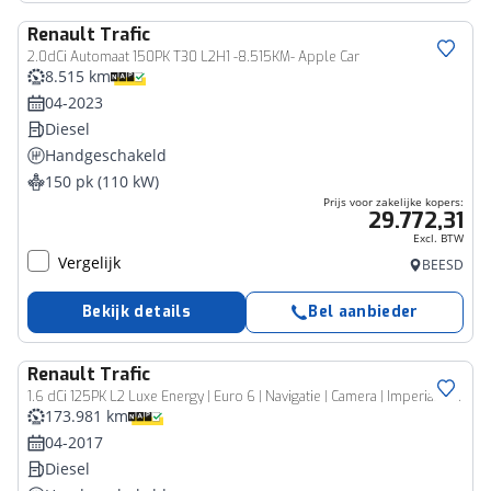
Renault
Trafic
Bedrijfswagen
2.0dCi Automaat 150PK T30 L2H1 -8.515KM- Apple Car
8.515 km
04-2023
Diesel
Handgeschakeld
150 pk (110 kW)
Prijs voor zakelijke kopers:
29.772,31
Excl. BTW
Vergelijk
BEESD
Bekijk details
Bel aanbieder
Renault
Trafic
Bedrijfswagen
1.6 dCi 125PK L2 Luxe Energy | Euro 6 | Navigatie | Camera | Imperiaal | Trekhaak
173.981 km
04-2017
Diesel