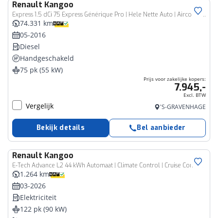
Renault
Kangoo
Bedrijfswagen
Express 1.5 dCi 75 Express Générique Pro | Hele Nette Auto | Airco | Bluetooth | Praktische Bedrijfswagen
74.331 km
05-2016
Diesel
Handgeschakeld
75 pk (55 kW)
Prijs voor zakelijke kopers:
7.945,-
Excl. BTW
Vergelijk
'S-GRAVENHAGE
Bekijk details
Bel aanbieder
Renault
Kangoo
Bedrijfswagen
E-Tech Advance L2 44 kWh Automaat | Climate Control | Cruise Control
1.264 km
03-2026
Elektriciteit
122 pk (90 kW)