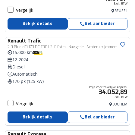
Excl. BTW
Vergelijk
REUSEL
Bekijk details
Bel aanbieder
Renault
Trafic
Bedrijfswagen
2.0 Blue dCi 170 DC T30 L2H1 Extra | Navigatie | Achteruitrijcamera | Climate Control | LED | Key-less | Lichtmetaal | Stoelverwarming |
15.000 km
12-2024
Diesel
Automatisch
170 pk (125 kW)
Prijs voor zakelijke kopers:
34.052,89
Excl. BTW
Vergelijk
LOCHEM
Bekijk details
Bel aanbieder
Renault
Express