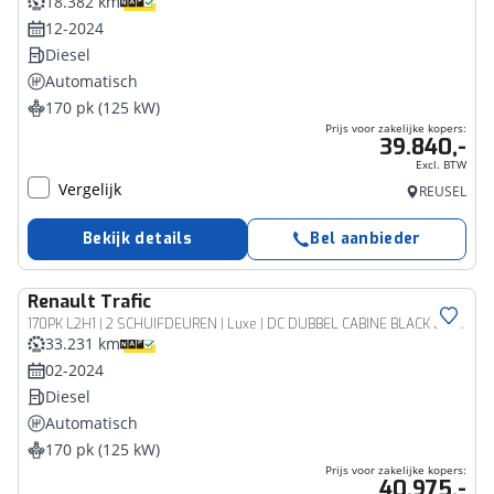
18.382 km
12-2024
Diesel
Automatisch
170 pk (125 kW)
Prijs voor zakelijke kopers:
39.840,-
Excl. BTW
Vergelijk
REUSEL
Bekijk details
Bel aanbieder
Renault
Trafic
Bedrijfswagen
170PK L2H1 | 2 SCHUIFDEUREN | Luxe | DC DUBBEL CABINE BLACK EDITION | FULL OPTION | NAVIGATIE | CAMERA | KEYLESS | PARKEERSENSOREN
33.231 km
02-2024
Diesel
Automatisch
170 pk (125 kW)
Prijs voor zakelijke kopers:
40.975,-