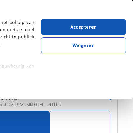
Over viaBOVAG.nl
 met behulp van
Accepteren
en met als doel
zicht in publiek
.
Renault
Hybride
Weigeren
Wis alle filters
Zoekopdracht opslaan
 nauwkeurig kan
 eigenschappen
Sorteer resultaten
rkeuren in het
ult
Clio
trekken in de
brid l CARPLAY l AIRCO l ALL-IN PRIJS!
lijke ervaring.
ytische cookies