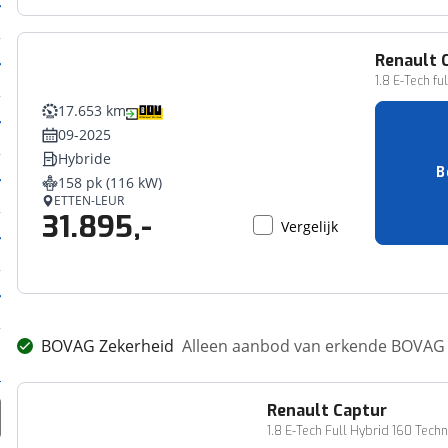
Renault
1.8 E-Tech fu
17.653 km
09-2025
Hybride
B
158 pk (116 kW)
ETTEN-LEUR
31.895,-
Vergelijk
BOVAG Zekerheid
Alleen aanbod van erkende BOVAG 
Renault
Captur
1.8 E-Tech Full Hybrid 160 Techn