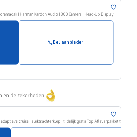
Panoramadak | Harman Kardon Audio | 360 Camera | Head-Up Display
Bel aanbieder
ken en de zekerheden
 adaptieve cruise | elektr.achterklep | tijdelijk gratis Top Afleverpakket twv Eur 6