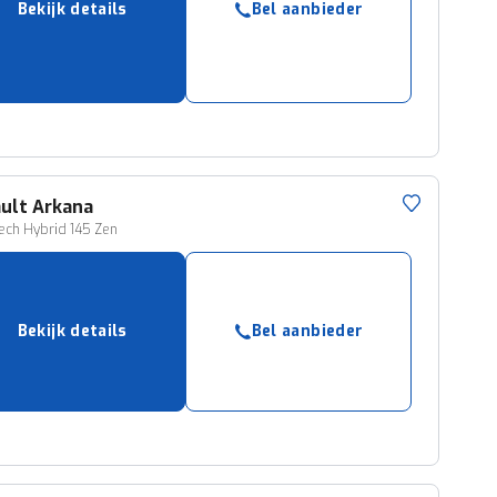
Bekijk details
Bel aanbieder
ruiken daarvoor
eme basis. Meer
lleen functionele
passen via de
ult
Arkana
Tech Hybrid 145 Zen
Bekijk details
Bel aanbieder