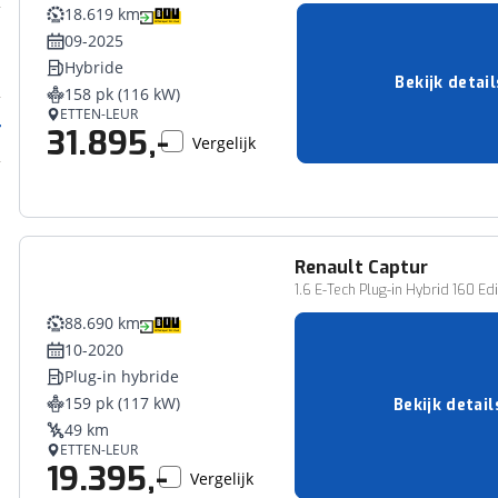
18.619 km
09-2025
Hybride
Bekijk detail
158 pk (116 kW)
ETTEN-LEUR
31.895,-
Vergelijk
Renault
Captur
1.6 E-Tech Plug-in Hybrid 160 Ed
88.690 km
10-2020
Plug-in hybride
159 pk (117 kW)
Bekijk detail
49 km
ETTEN-LEUR
19.395,-
Vergelijk