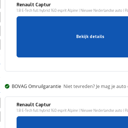
Renault
Captur
1.8 E-Tech full hybrid 160 esprit Alpine | Nieuwe Nederlandse auto | Pa
20 km
06-2026
Hybride
Bekijk details
158 pk (116 kW)
DOESBURG-STAD
35.500,-
Vergelijk
BOVAG Omruilgarantie
Niet tevreden? Je mag je auto
Renault
Captur
1.8 E-Tech full hybrid 160 esprit Alpine | Nieuwe Nederlandse auto | Pa
21 km
06-2026