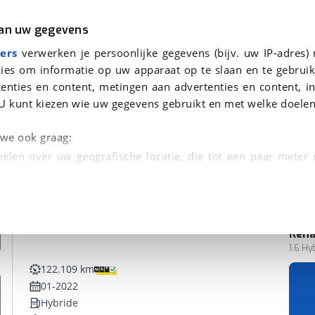
r
Kampeer
van uw gegevens
ers
verwerken je persoonlijke gegevens (bijv. uw IP-adres)
ies om informatie op uw apparaat op te slaan en te gebruik
enties en content, metingen aan advertenties en content, in
vonden
U kunt kiezen wie uw gegevens gebruikt en met welke doelen
n we ook graag:
elen over uw geografische locatie, die tot een paar meter
entificeren door het actief te scannen op specifieke
 persoonlijke gegevens worden verwerkt en stel uw voo
Rena
unt uw toestemming op elk moment wijzigen of in
1.6 Hy
122.109 km
01-2022
kbare technieken zorgen we voor een betere en meer persoon
Hybride
en ervoor dat de website goed werkt. Ook gebruiken we anal