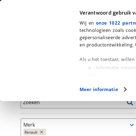
Auto
Fiets
Moto
Verantwoord gebruik 
Wij en
onze 1022 partn
<
Terug
|
Home
>
Auto's
technologieën zoals cook
gepersonaliseerde advert
We hebben 2.769 auto's voor je ge
en productontwikkeling. 
Alleen auto’s van erkende BOVAG bedrijven
Als u het toestaat, wille
Informatie verzam
zijn
Uw apparaat id
Basisgegevens
Meer informatie
(fingerprinting)
Lees meer over hoe uw
Zoeken
detailgedeelte
in. U k
Cookieverklaring.
Merk
Met cookies en vergelij
Renault
Functionele cookies zorg