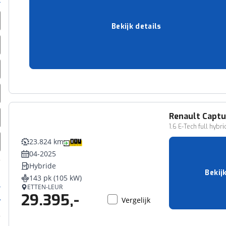
02-2023
Hybride
201 pk (148 kW)
Bekijk details
22,2 l/100 km
SCHAGEN
31.950,-
Vergelijk
Renault
Captu
1.6 E-Tech full hybr
23.824 km
04-2025
Hybride
Bekij
143 pk (105 kW)
ETTEN-LEUR
29.395,-
Vergelijk