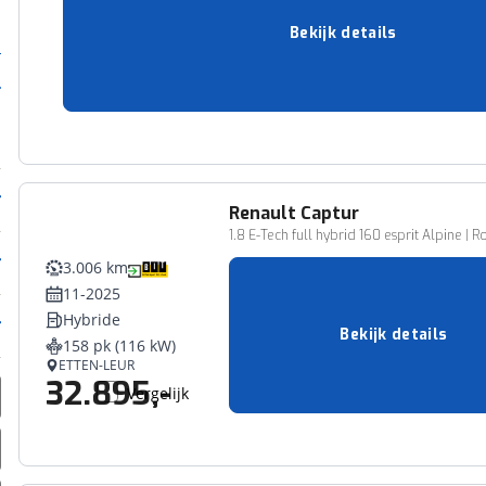
Hybride
Bekijk details
158 pk (116 kW)
DOESBURG-STAD
35.500,-
Vergelijk
Renault
Captur
1.8 E-Tech full hybrid 160 esprit Alpine 
3.006 km
11-2025
Hybride
Bekijk details
158 pk (116 kW)
ETTEN-LEUR
32.895,-
Vergelijk