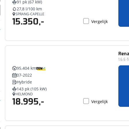
91 pk (67 kW)
erbeteren. We tonen je graag relevante advertenties en geb
27,8 l/100 km
ag op en buiten onze website volgt – uiteraard op anoni
SPRANG-CAPELLE
15.350,-
laimer en privacyverklaring
. Als je weigert, plaatsen we a
Vergelijk
che cookies. Je voorkeuren kun je later altijd aan
Rena
1.6 E-
95.404 km
07-2022
Hybride
143 pk (105 kW)
HELMOND
18.995,-
Vergelijk