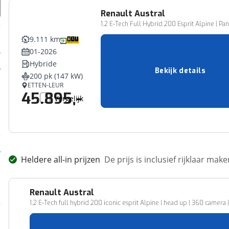
Renault
Austral
1.2 E-Tech Full Hybrid 200 Esprit Alpine | 
9.111 km
01-2026
Hybride
Bekijk details
200 pk (147 kW)
ETTEN-LEUR
45.895,-
Vergelijk
Heldere all-in prijzen
De prijs is inclusief rijklaar ma
Renault
Austral
1.2 E-Tech full hybrid 200 iconic esprit Alpine | head up | 360 camera |
39.912 km