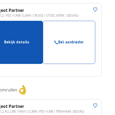
geot
Partner
1.2 | PDC+CAM| CLIMA | CRUISE | STOELVERW. | BOVAG!
Bekijk details
Bel aanbieder
 omruilen
geot
Partner
1.2 ALLURE | NAVI | CLIMA | PDC+CAM | TREKHAAK | BOVAG!