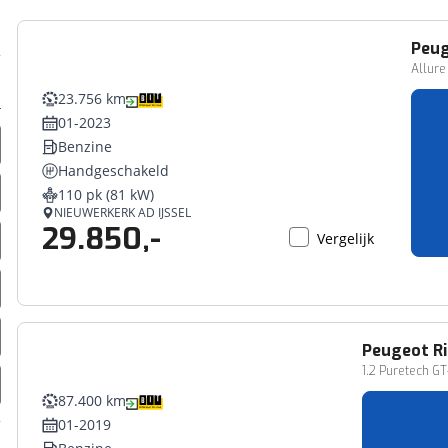
Peu
Allure
23.756 km
01-2023
Benzine
Handgeschakeld
110 pk (81 kW)
NIEUWERKERK AD IJSSEL
29.850,-
Vergelijk
Peugeot
R
1.2 Puretech G
87.400 km
01-2019