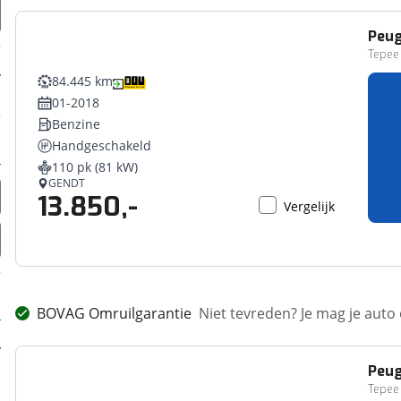
Peu
Tepee 
84.445 km
01-2018
Benzine
Handgeschakeld
110 pk (81 kW)
GENDT
13.850,-
Vergelijk
BOVAG Omruilgarantie
Niet tevreden? Je mag je auto
Peu
Tepee 