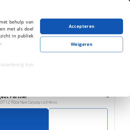
Over viaBOVAG.nl
 met behulp van
Accepteren
en met als doel
zicht in publiek
.
MPV
Peugeot
Weigeren
Wis alle filters
Zoekopdracht opslaan
 nauwkeurig kan
 eigenschappen
Sorteer resultaten
rkeuren in het
geot
Partner
trekken in de
T 1.2 110pk Navi Carplay Led Airco
lijke ervaring.
ytische cookies