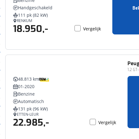
Benzine
Handgeschakeld
Bek
111 pk (82 kW)
RENKUM
18.950,-
Vergelijk
Peu
1.2 GT
48.813 km
01-2020
Benzine
Automatisch
131 pk (96 kW)
ETTEN-LEUR
22.985,-
Vergelijk