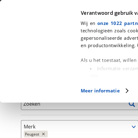
Auto
Fiets
Moto
Verantwoord gebruik 
Wij en
onze 1022 partn
<
Terug
|
Home
>
Auto's
technologieën zoals cook
gepersonaliseerde advert
We hebben 92 auto's voor je gevo
en productontwikkeling. 
Alleen auto’s van erkende BOVAG bedrijven
Als u het toestaat, wille
Informatie verzam
zijn
Uw apparaat id
Basisgegevens
Meer informatie
(fingerprinting)
Lees meer over hoe uw
Zoeken
detailgedeelte
in. U k
Cookieverklaring.
Merk
Met cookies en vergelij
Peugeot
Functionele cookies zorg