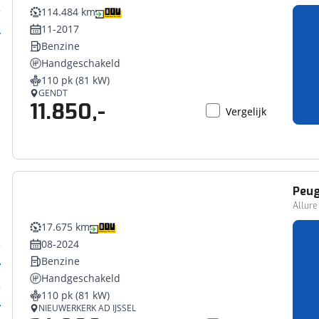
114.484 km
11-2017
Benzine
Handgeschakeld
110 pk (81 kW)
GENDT
11.850,-
Vergelijk
Peu
Allure
17.675 km
08-2024
Benzine
Handgeschakeld
110 pk (81 kW)
NIEUWERKERK AD IJSSEL