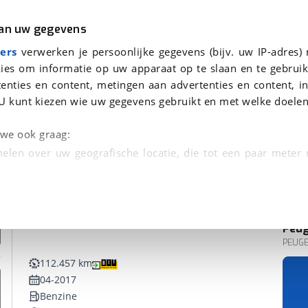
r
Kampeer
van uw gegevens
ers
verwerken je persoonlijke gegevens (bijv. uw IP-adres)
ies om informatie op uw apparaat op te slaan en te gebruik
enties en content, metingen aan advertenties en content, in
nden
U kunt kiezen wie uw gegevens gebruikt en met welke doelen
n we ook graag:
elen over uw geografische locatie, die tot een paar meter
entificeren door het actief te scannen op specifieke
 persoonlijke gegevens worden verwerkt en stel uw voo
Peu
unt uw toestemming op elk moment wijzigen of in
PEUGEO
112.457 km
04-2017
kbare technieken zorgen we voor een betere en meer persoon
Benzine
en ervoor dat de website goed werkt. Ook gebruiken we anal