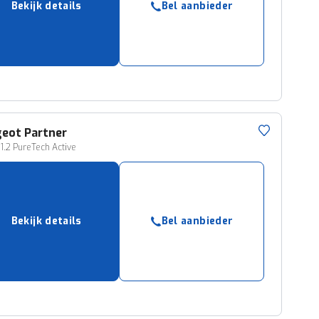
Bekijk details
Bel aanbieder
ruiken daarvoor
eme basis. Meer
lleen functionele
passen via de
geot
Partner
1.2 PureTech Active
Bekijk details
Bel aanbieder