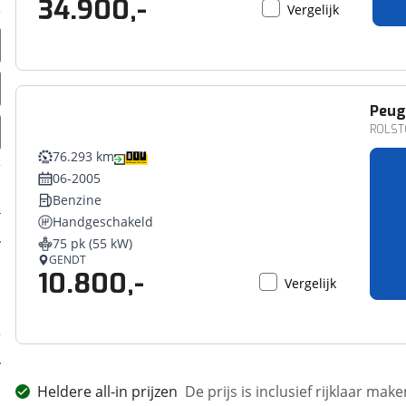
34.900,-
Vergelijk
Peug
ROLSTO
76.293 km
06-2005
Benzine
Handgeschakeld
75 pk (55 kW)
GENDT
10.800,-
Vergelijk
Heldere all-in prijzen
De prijs is inclusief rijklaar ma