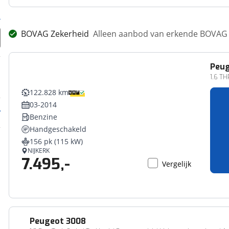
BOVAG Zekerheid
Alleen aanbod van erkende BOVAG 
Peu
1.6 T
122.828 km
03-2014
Benzine
Handgeschakeld
156 pk (115 kW)
NIJKERK
7.495,-
Vergelijk
Peugeot
3008