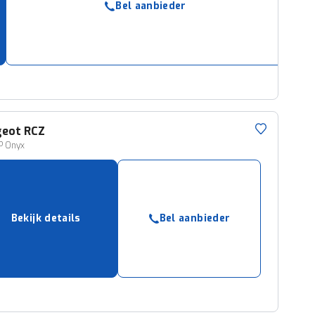
Bel aanbieder
ruiken daarvoor
eme basis. Meer
lleen functionele
passen via de
geot
RCZ
P Onyx
Bekijk details
Bel aanbieder