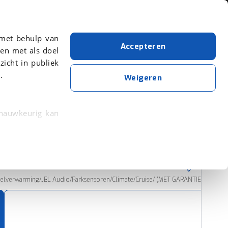
Over viaBOVAG.nl
 met behulp van
Accepteren
en met als doel
zicht in publiek
.
Coupe
Peugeot
Weigeren
Wis alle filters
Zoekopdracht opslaan
 nauwkeurig kan
 eigenschappen
Sorteer resultaten
rkeuren in het
trekken in de
toelverwarming/JBL Audio/Parksensoren/Climate/Cruise/ (MET GARANTIE*)
lijke ervaring.
ytische cookies