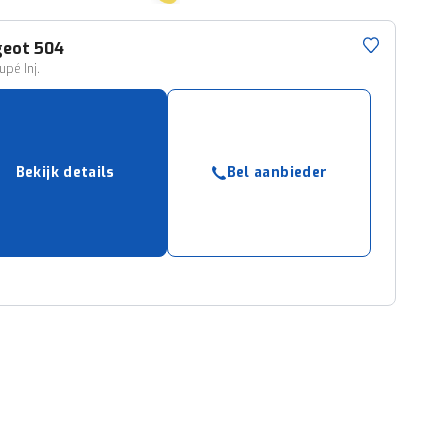
geot
504
upé Inj.
Bekijk details
Bel aanbieder