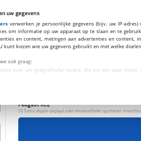
r
Kampeer
van uw gegevens
ers
verwerken je persoonlijke gegevens (bijv. uw IP-adres)
ies om informatie op uw apparaat op te slaan en te gebruik
enties en content, metingen aan advertenties en content, in
en
U kunt kiezen wie uw gegevens gebruikt en met welke doelen
n we ook graag:
elen over uw geografische locatie, die tot een paar meter
entificeren door het actief te scannen op specifieke
 persoonlijke gegevens worden verwerkt en stel uw voo
Peugeot
RCZ
unt uw toestemming op elk moment wijzigen of in
1.6 Turbo /Apple carplay/Leder interieur/Elektr. sportstoel +mem/S
256.665 km
03-2012
kbare technieken zorgen we voor een betere en meer persoon
Benzine
en ervoor dat de website goed werkt. Ook gebruiken we anal