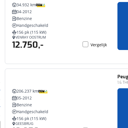
34.932 km
04-2012
Benzine
Handgeschakeld
156 pk (115 kW)
VENRAY OOSTRUM
12.750,-
Vergelijk
Peu
1.6 TH
206.237 km
05-2012
Benzine
Handgeschakeld
156 pk (115 kW)
GEESBRUG