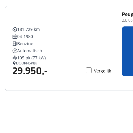
Peu
2.0 Co
181.729 km
04-1980
Benzine
Automatisch
105 pk (77 kW)
DOORNSPIJK
29.950,-
Vergelijk