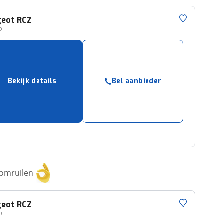
geot
RCZ
P
Bekijk details
Bel aanbieder
 omruilen
geot
RCZ
P