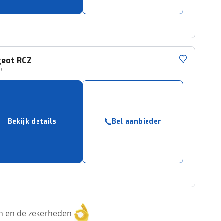
geot
RCZ
P
Bekijk details
Bel aanbieder
ken en de zekerheden