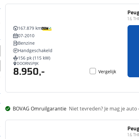
Peu
1.6 TH
167.879 km
07-2010
Benzine
Handgeschakeld
156 pk (115 kW)
DOORNSPIJK
8.950,-
Vergelijk
BOVAG Omruilgarantie
Niet tevreden? Je mag je auto
Peu
1.6 TH