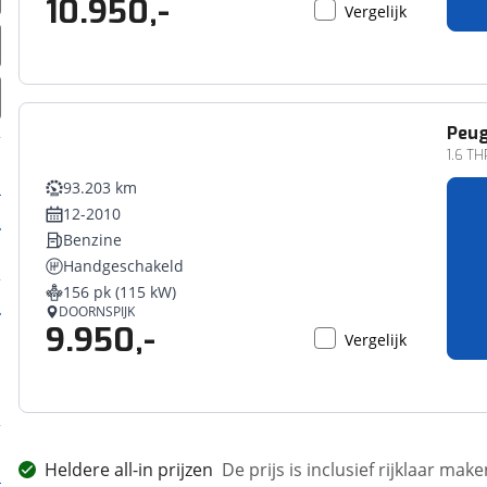
10.950,-
Vergelijk
Peu
1.6 TH
93.203 km
12-2010
Benzine
Handgeschakeld
156 pk (115 kW)
DOORNSPIJK
9.950,-
Vergelijk
Heldere all-in prijzen
De prijs is inclusief rijklaar ma