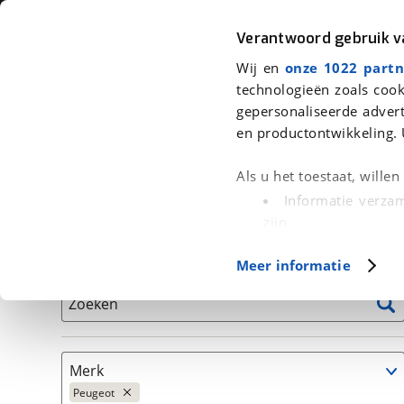
Auto
Fiets
Moto
Verantwoord gebruik 
Wij en
onze 1022 partn
<
Terug
|
Home
>
Auto's
technologieën zoals cook
gepersonaliseerde advert
We hebben 7 auto's voor je gevond
en productontwikkeling. 
Alleen auto’s van erkende BOVAG bedrijven
Als u het toestaat, wille
Informatie verzam
zijn
Uw apparaat id
Basisgegevens
Meer informatie
(fingerprinting)
Lees meer over hoe uw
Zoeken
detailgedeelte
in. U k
Cookieverklaring.
Merk
Met cookies en vergelij
Peugeot
Functionele cookies zorg