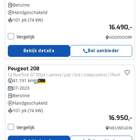
Benzine
Handgeschakeld
101 pk (74 kW)
16.490,-
Vergelijk
HOOFDDORP
Bekijk details
Bel aanbieder
Peugeot
208
1.2 PureTech GT 101pk / camera / pdc / led / cruisecontrol / 17inch
41.191 km
07-2023
Benzine
Handgeschakeld
101 pk (74 kW)
16.950,-
Vergelijk
NIEUWEGEIN