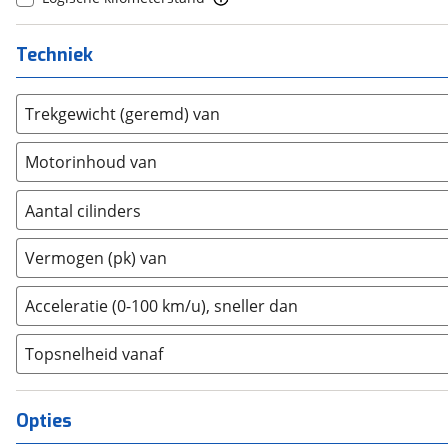
Ferrari
(
1
)
Fiat
(
206
)
Techniek
Ford
(
965
)
Ford USA
(
0
)
Trekgewicht (geremd) van
Geely
(
0
)
Genesis
(
0
)
Motorinhoud van
GMC
(
0
)
Goupil
(
0
)
Aantal cilinders
Honda
(
31
)
2
(
0
)
Hongqi
(
6
)
Vermogen (pk) van
3
(
413
)
Hummer
(
0
)
4
(
150
)
Acceleratie (0-100 km/u), sneller dan
Hyundai
(
356
)
5
(
0
)
Ineos
(
0
)
Topsnelheid vanaf
6
(
0
)
Infiniti
(
0
)
8
(
0
)
Isuzu
(
0
)
10+
(
0
)
Opties
Iveco
(
4
)