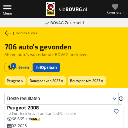
Favorieten
Menu
BOVAG Zekerheid
|
Home
>
Auto's
706 auto's gevonden
Alleen auto’s van erkende BOVAG bedrijven
3
Filteren
Opslaan
Peugeot
Bouwjaar van 2023
Bouwjaar t/m 2023
Sorteer resultaten
Peugeot
2008
1.2 PureTech Active Pack|CarPlay|PDC|Cruise
68.865 km
02-2023