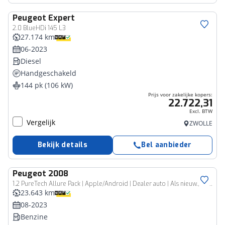
Peugeot
Expert
Bedrijfswagen
2.0 BlueHDi 145 L3
27.174 km
06-2023
Diesel
Handgeschakeld
144 pk (106 kW)
Prijs voor zakelijke kopers:
22.722,31
Excl. BTW
Vergelijk
ZWOLLE
Bekijk details
Bel aanbieder
Peugeot
2008
1.2 PureTech Allure Pack | Apple/Android | Dealer auto | Als nieuw.| % Bovag Occasion Partner %
23.643 km
08-2023
Benzine