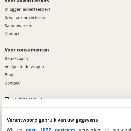
Voor adverteerders
Inloggen adverteerders
Ik wil ook adverteren
Samenwerken
Contact
Voor consumenten
Keuzecoach
Veelgestelde vragen
Blog
Contact
viaBOVAG.nl app
Altijd het meest recente aanbod bij de hand.
Download 'm nu.
Verantwoord gebruik van uw gegevens
Wij en
onze 1022 partners
verwerken je persoonl