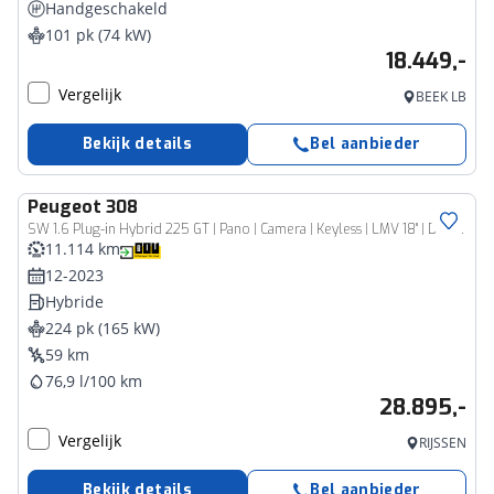
Handgeschakeld
101 pk (74 kW)
18.449,-
Vergelijk
BEEK LB
Bekijk details
Bel aanbieder
Peugeot
308
SW 1.6 Plug-in Hybrid 225 GT | Pano | Camera | Keyless | LMV 18" | DAB | Dodehoeksens. | Climate | LED | Navi |
11.114 km
12-2023
Hybride
224 pk (165 kW)
59 km
76,9 l/100 km
28.895,-
Vergelijk
RIJSSEN
Bekijk details
Bel aanbieder