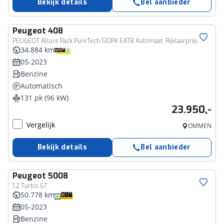
Bekijk details
Bel aanbieder
Peugeot
408
PEUGEOT Allure Pack PureTech 130PK EAT8 Automaat, Rijklaarprijs, 360° Camera AGR bestuurdersstoel Verwarmbare voorstoelen
34.884 km
05-2023
Benzine
Automatisch
131 pk (96 kW)
23.950,-
Vergelijk
OMMEN
Bekijk details
Bel aanbieder
Peugeot
5008
1.2 Turbo GT
50.778 km
05-2023
Benzine