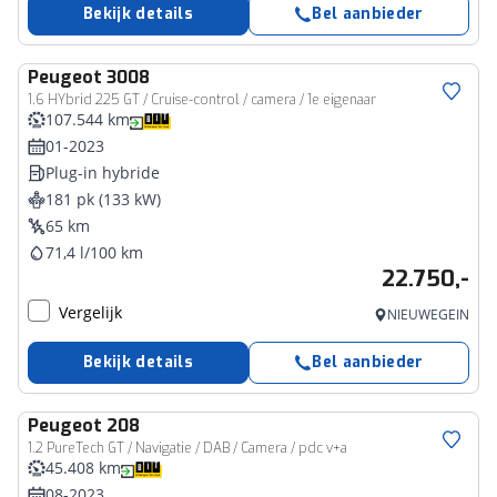
Bekijk details
Bel aanbieder
Peugeot
3008
1.6 HYbrid 225 GT / Cruise-control / camera / 1e eigenaar
107.544 km
01-2023
Plug-in hybride
181 pk (133 kW)
65 km
71,4 l/100 km
22.750,-
Vergelijk
NIEUWEGEIN
Bekijk details
Bel aanbieder
Peugeot
208
1.2 PureTech GT / Navigatie / DAB / Camera / pdc v+a
45.408 km
08-2023