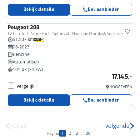
Bekijk details
Bel aanbieder
Peugeot
208
1.2 PureTech Active Pack | Automaat | Navigatie | Carplay&Android | Cruise
51.507 km
08-2023
Benzine
Automatisch
101 pk (74 kW)
17.145,-
Vergelijk
HOOGEVEEN
Bekijk details
Bel aanbieder
vorige
volgende
Pagina
1
2
3
...
30