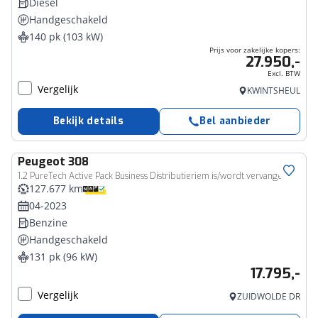
Diesel
Handgeschakeld
140 pk (103 kW)
Prijs voor zakelijke kopers:
27.950,-
Excl. BTW
Vergelijk
KWINTSHEUL
Bekijk details
Bel aanbieder
Peugeot
308
1.2 PureTech Active Pack Business Distributieriem is/wordt vervangen
127.677 km
04-2023
Benzine
Handgeschakeld
131 pk (96 kW)
17.795,-
Vergelijk
ZUIDWOLDE DR