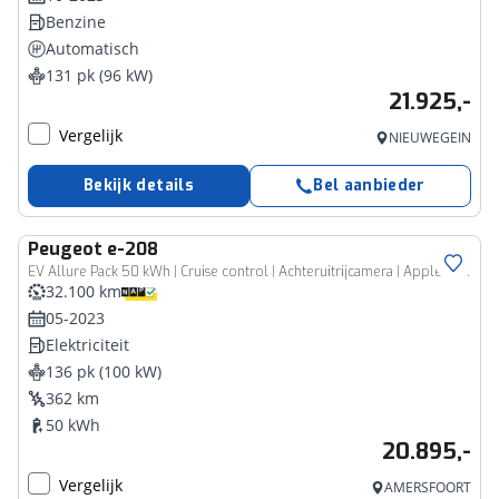
Benzine
Automatisch
131 pk (96 kW)
21.925,-
Vergelijk
NIEUWEGEIN
Bekijk details
Bel aanbieder
Peugeot
e-208
EV Allure Pack 50 kWh | Cruise control | Achteruitrijcamera | Apple Carplay/Android Auto
32.100 km
05-2023
Elektriciteit
136 pk (100 kW)
362 km
50 kWh
20.895,-
Vergelijk
AMERSFOORT