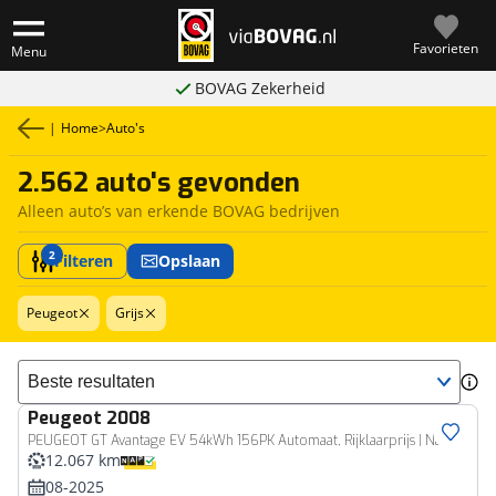
Favorieten
Menu
BOVAG Zekerheid
|
Home
>
Auto's
2.562 auto's gevonden
Alleen auto’s van erkende BOVAG bedrijven
2
Filteren
Opslaan
Peugeot
Grijs
Sorteer resultaten
Peugeot
2008
PEUGEOT GT Avantage EV 54kWh 156PK Automaat, Rijklaarprijs | Navigatie 360 Camera DAB+ Adaptieve Cruise Control
12.067 km
08-2025