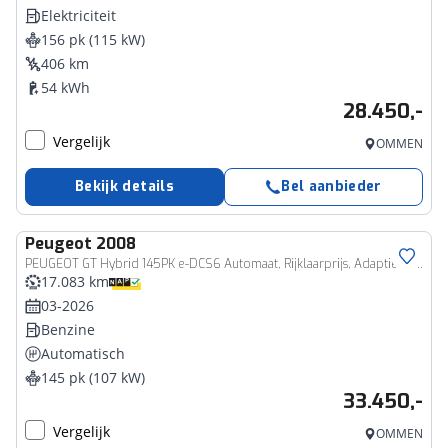
Elektriciteit
156 pk (115 kW)
406 km
54 kWh
28.450,-
Vergelijk
OMMEN
Bekijk details
Bel aanbieder
Peugeot
2008
PEUGEOT GT Hybrid 145PK e-DCS6 Automaat, Rijklaarprijs, Adaptieve Cruise Control 360 graden Camera Navigatie DAB+
17.083 km
03-2026
Benzine
Automatisch
145 pk (107 kW)
33.450,-
Vergelijk
OMMEN