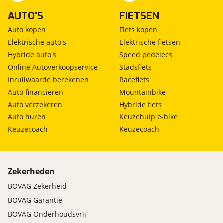
AUTO'S
FIETSEN
Auto kopen
Fiets kopen
Elektrische auto's
Elektrische fietsen
Hybride auto's
Speed pedelecs
Online Autoverkoopservice
Stadsfiets
Inruilwaarde berekenen
Racefiets
Auto financieren
Mountainbike
Auto verzekeren
Hybride fiets
Auto huren
Keuzehulp e-bike
Keuzecoach
Keuzecoach
Zekerheden
BOVAG Zekerheid
BOVAG Garantie
BOVAG Onderhoudsvrij