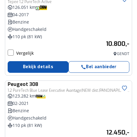
Tepee 1.2 PureTech Active
126.051 km
04-2017
Benzine
Handgeschakeld
110 pk (81 kW)
10.800,-
Vergelijk
GENDT
Bekijk details
Bel aanbieder
Peugeot
308
1.2 PureTech Blue Lease Executive Avantage|NEW dist.|PANO|NAP|Carplay|NEW All-season
123.282 km
02-2021
Benzine
Handgeschakeld
110 pk (81 kW)
12.450,-