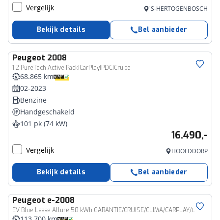
Vergelijk
'S-HERTOGENBOSCH
Bekijk details
Bel aanbieder
Peugeot
2008
1.2 PureTech Active Pack|CarPlay|PDC|Cruise
68.865 km
02-2023
Benzine
Handgeschakeld
101 pk (74 kW)
16.490,-
Vergelijk
HOOFDDORP
Bekijk details
Bel aanbieder
Peugeot
e-2008
EV Blue Lease Allure 50 kWh GARANTIE/CRUISE/CLIMA/CARPLAY/CAMERA/PDC/LICHTMETAAL rijklaarprijs!
113.700 km