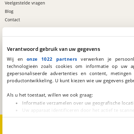
Veelgestelde vragen
Blog
Contact
viaBOVAG.nl app
Altijd het meest recente aanbod bij de hand.
Verantwoord gebruik van uw gegevens
Download 'm nu.
Wij en
onze 1022 partners
verwerken je persoonl
technologieën zoals cookies om informatie op uw a
gepersonaliseerde advertenties en content, metingen
viaBOVAG.nl
productontwikkeling. U kunt kiezen wie uw gegevens gebr
Kosterijland
15
3981 AJ
Bunnik
Als u het toestaat, willen we ook graag:
Een initiatief van
BOVAG
Informatie verzamelen over uw geografische locati
Uw apparaat identificeren door het actief te scann
Lees meer over hoe uw persoonlijke gegevens worden ve
Over viaBOVAG.nl
Disclaimer- en Privacyverklaring
U kunt uw toestemming op elk moment wijzigen of intrekk
Cookievoorkeuren
Vacatures