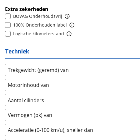
Honda
(
149
)
Extra zekerheden
Hongqi
(
6
)
BOVAG Onderhoudsvrij
Hummer
(
0
)
100% Onderhouden label
Hyundai
(
1036
)
Logische kilometerstand
Ineos
(
1
)
Infiniti
(
3
)
Techniek
Isuzu
(
3
)
Iveco
(
2
)
Trekgewicht (geremd) van
JAC
(
0
)
Jaecoo
(
78
)
Motorinhoud van
Jaguar
(
47
)
Jeep
(
381
)
Aantal cilinders
KGM
(
8
)
2
(
0
)
Vermogen (pk) van
Kia
(
2531
)
3
(
1806
)
Lamborghini
(
2
)
4
(
418
)
Acceleratie (0-100 km/u), sneller dan
Lancia
(
8
)
5
(
0
)