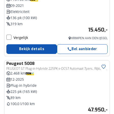
09-2021
Elektriciteit
136 pk (100 kW)
319 km
15.450,-
Vergelijk
KRIMPEN AAN DEN IJSSEL
Bekijk details
Bel aanbieder
Peugeot
5008
PEUGEOT GT Plug-in Hybride 225PK e-DCS7 Automaat 7pers., Rijklaarprijs | Trekhaak afn. | 360 Camera | Panoramadak
2.468 km
12-2025
Plug-in hybride
225 pk (165 kW)
89 km
100,0 l/100 km
47.950,-