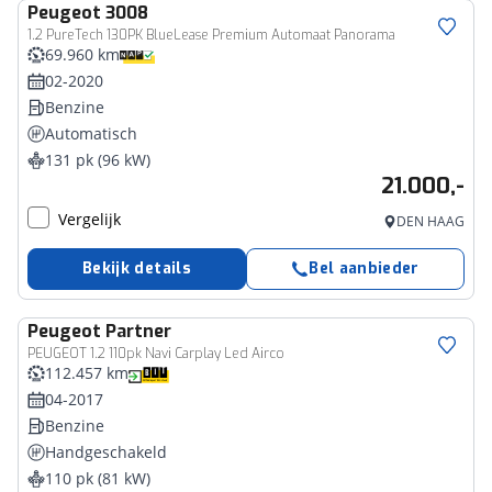
Peugeot
3008
1.2 PureTech 130PK BlueLease Premium Automaat Panorama
69.960 km
02-2020
Benzine
Automatisch
131 pk (96 kW)
21.000,-
Vergelijk
DEN HAAG
Bekijk details
Bel aanbieder
Peugeot
Partner
PEUGEOT 1.2 110pk Navi Carplay Led Airco
112.457 km
04-2017
Benzine
Handgeschakeld
110 pk (81 kW)