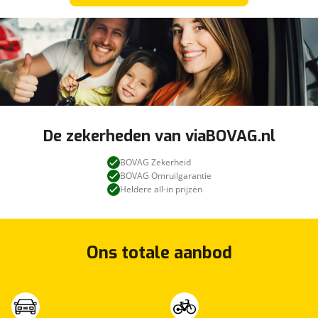
De zekerheden van viaBOVAG.nl
BOVAG Zekerheid
BOVAG Omruilgarantie
Heldere all-in prijzen
Ons totale aanbod