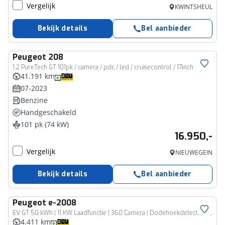
Vergelijk
KWINTSHEUL
Bekijk details
Bel aanbieder
Peugeot
208
1.2 PureTech GT 101pk / camera / pdc / led / cruisecontrol / 17inch
41.191 km
07-2023
Benzine
Handgeschakeld
101 pk (74 kW)
16.950,-
Vergelijk
NIEUWEGEIN
Bekijk details
Bel aanbieder
Peugeot
e-2008
EV GT 50 kWh | 11 KW Laadfunctie | 360 Camera | Dodehoekdetectie | Apple Carplay | SOH=100%
4.411 km