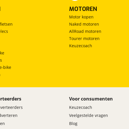
stuur multifunctioneel
N
MOTOREN
stuur verwarmd
Uitparkeer waarschuwing
Motor kopen
uitstap waarschuwing
fietsen
Naked motoren
Vervolgbotsing preventie
lecs
AllRoad motoren
Volledig digitaal instrumentenpaneel
Tourer motoren
Keuzecoach
ke
ts
e-bike
h
rteerders
Voor consumenten
dverteerders
Keuzecoach
adverteren
Veelgestelde vragen
en
Blog