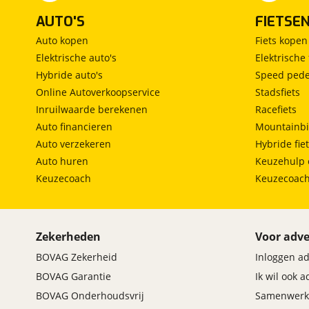
AUTO'S
FIETSE
Omschrijving
:
Auto kopen
Fiets kopen
Elektrische auto's
Elektrische 
Hybride auto's
Speed pede
Online Autoverkoopservice
Stadsfiets
Inruilwaarde berekenen
Racefiets
Veiligheid
Auto financieren
Mountainbi
Achteruitrijcamera
Auto verzekeren
Hybride fie
Airbag(s) hoofd voor
Auto huren
Keuzehulp 
Airbag(s) side voor
Keuzecoach
Keuzecoac
Airbag bestuurder
Airbag passagier
Alarm klasse 1(startblokkering)
Zekerheden
Voor adve
Alarmsysteem
BOVAG Zekerheid
Inloggen a
Anti Blokkeer Systeem
Anti doorSlip Regeling
BOVAG Garantie
Ik wil ook 
Autonomous Emergency Braking
BOVAG Onderhoudsvrij
Samenwerk
Bandenspanningscontrolesysteem