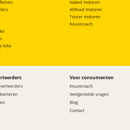
fietsen
Naked motoren
lecs
AllRoad motoren
Tourer motoren
Keuzecoach
ke
ts
e-bike
h
rteerders
Voor consumenten
dverteerders
Keuzecoach
adverteren
Veelgestelde vragen
en
Blog
Contact