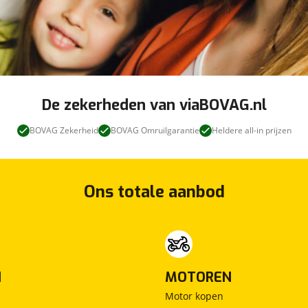
viaBOVAG - veilig
en vertrouwd
De zekerheden van viaBOVAG.nl
BOVAG Zekerheid
BOVAG Omruilgarantie
Heldere all-in prijzen
Ons totale aanbod
N
MOTOREN
Motor kopen