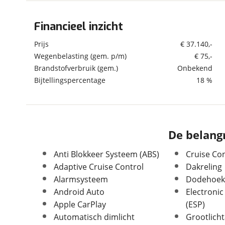
om de site continu te v
technologie die je gedr
Financieel inzicht
Algemeen
weten? Bekijk onze
disc
Merk
Geely
Prijs
€ 37.140,-
en beperkte analytis
Model
E5
Wegenbelasting (gem. p/m)
€ 75,-
voorkeurenpagina
.
Brandstofverbruik (gem.)
Onbekend
Uitvoering
Pro+ 68 kWh
Bijtellingspercentage
18 %
Kenteken
KLB53F
Kilometerstand
100 km
Bouwjaar
4-2026
Modeljaar
2026
De belangr
Leeftijd
4 maanden
APK vervaldatum
16-07-2030
Anti Blokkeer Systeem (ABS)
Cruise Con
Carrosserievorm
SUV / Terreinwagen
Adaptive Cruise Control
Dakreling
Soort voertuig
Personenwagen
Alarmsysteem
Dodehoekd
Nieuw of occasion
Nieuw
Android Auto
Electronic
Apple CarPlay
(ESP)
Automatisch dimlicht
Grootlicht