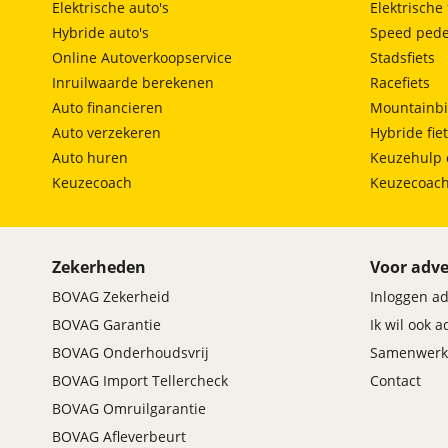
LED dagrijverlichting
Elektrische auto's
Elektrische 
LED koplampen
Hybride auto's
Speed pede
multimedia-voorbereiding
Online Autoverkoopservice
Stadsfiets
multimedia scherm klein
Inruilwaarde berekenen
Racefiets
oplaadmogelijkheid
Auto financieren
Mountainbi
parkeersensor achter
Auto verzekeren
Hybride fie
passagiersairbag
Auto huren
Keuzehulp 
radio
Keuzecoach
Keuzecoac
rijstrooksensor met correctie
rondomzicht camera
stoel ventilatie voor
Zekerheden
Voor adve
stuurbekrachtiging
stuur microvezel
BOVAG Zekerheid
Inloggen a
stuur verstelbaar
BOVAG Garantie
Ik wil ook 
stuurwiel multifunctioneel
BOVAG Onderhoudsvrij
Samenwerk
uitstap waarschuwing
BOVAG Import Tellercheck
Contact
uitwijk assistent
BOVAG Omruilgarantie
Vehicle-to-load
BOVAG Afleverbeurt
verkeersbord detectie