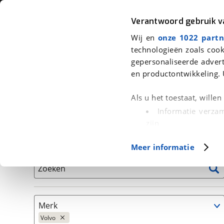
Auto
Fiets
Moto
Verantwoord gebruik 
Wij en
onze 1022 partn
<
Terug
|
Home
>
Auto's
technologieën zoals cook
gepersonaliseerde advert
We hebben 5.875 auto's voor je ge
en productontwikkeling. 
Alleen auto’s van erkende BOVAG bedrijven
Als u het toestaat, wille
Informatie verzam
zijn
Uw apparaat id
Basisgegevens
Meer informatie
(fingerprinting)
Lees meer over hoe uw
Zoeken
detailgedeelte
in. U k
Cookieverklaring.
Merk
Met cookies en vergelij
Volvo
Functionele cookies zorg