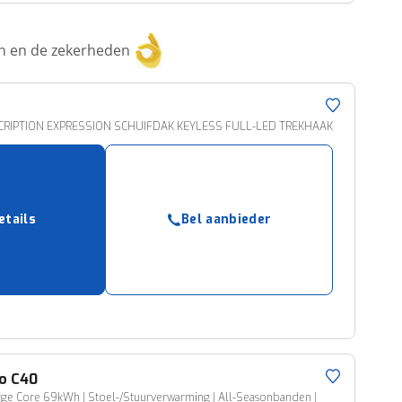
ken en de zekerheden
SCRIPTION EXPRESSION SCHUIFDAK KEYLESS FULL-LED TREKHAAK
etails
Bel aanbieder
o
C40
ge Core 69kWh | Stoel-/Stuurverwarming | All-Seasonbanden |