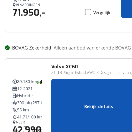
VLAARDINGEN
71.950,-
Vergelijk
BOVAG Zekerheid
Alleen aanbod van erkende BOVAG 
Volvo
XC60
2.0 T8 Plug-in hybrid AWD R-Design | Luchtverin
89.180 km
12-2021
Hybride
390 pk (287 kW)
Bekijk details
55 km
41,7 l/100 km
NEER
42.990,-
Vergelijk