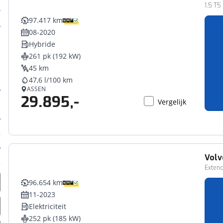
1.5 T5
97.417 km
08-2020
Hybride
261 pk (192 kW)
45 km
47,6 l/100 km
ASSEN
29.895,-
Vergelijk
Volv
Exten
96.654 km
11-2023
Elektriciteit
252 pk (185 kW)