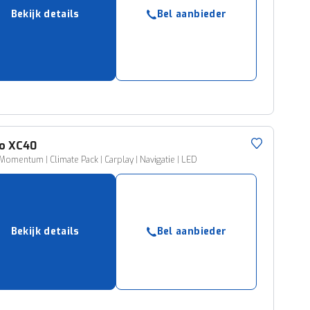
ruiken daarvoor
Bekijk details
Bel aanbieder
eme basis. Meer
lleen functionele
passen via de
o
XC40
 Momentum | Climate Pack | Carplay | Navigatie | LED
Bekijk details
Bel aanbieder