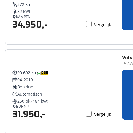
572 km
82 kWh
KAMPEN
34.950,-
Vergelijk
Volv
T5 AW
90.692 km
04-2019
Benzine
Automatisch
250 pk (184 kW)
BUNNIK
31.950,-
Vergelijk