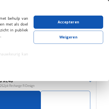
Over viaBOVAG.nl
 met behulp van
Accepteren
en met als doel
zicht in publiek
.
Volvo
Personenwagen
Weigeren
Wis alle filters
Zoekopdracht opslaan
 nauwkeurig kan
 eigenschappen
Sorteer resultaten
rkeuren in het
o
XC40
trekken in de
 262pk Recharge R-Design
lijke ervaring.
ytische cookies