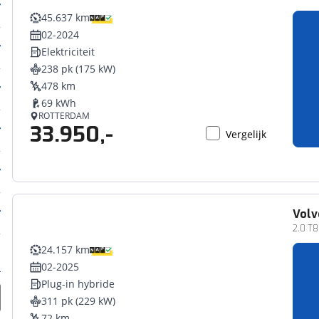
45.637 km
02-2024
Elektriciteit
238 pk (175 kW)
478 km
69 kWh
ROTTERDAM
33.950,-
Vergelijk
Volv
2.0 T8
24.157 km
02-2025
Plug-in hybride
311 pk (229 kW)
72 km