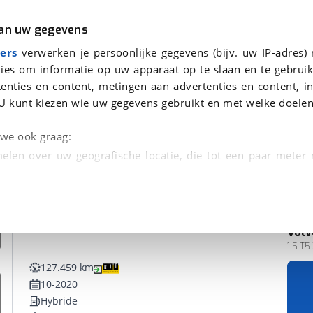
r
Kampeer
van uw gegevens
ers
verwerken je persoonlijke gegevens (bijv. uw IP-adres)
ies om informatie op uw apparaat op te slaan en te gebruik
enties en content, metingen aan advertenties en content, in
vonden
U kunt kiezen wie uw gegevens gebruikt en met welke doelen
n we ook graag:
elen over uw geografische locatie, die tot een paar meter
entificeren door het actief te scannen op specifieke
 persoonlijke gegevens worden verwerkt en stel uw voo
Volv
unt uw toestemming op elk moment wijzigen of in
1.5 T5
127.459 km
10-2020
kbare technieken zorgen we voor een betere en meer persoon
Hybride
en ervoor dat de website goed werkt. Ook gebruiken we anal