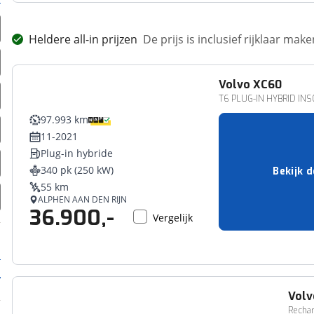
Heldere all-in prijzen
De prijs is inclusief rijklaar ma
Volvo
XC60
T6 PLUG-IN HYBRID IN
97.993 km
11-2021
Plug-in hybride
340 pk (250 kW)
Bekijk d
55 km
ALPHEN AAN DEN RIJN
36.900,-
Vergelijk
Volv
Rechar