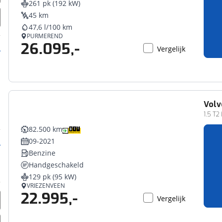
261 pk (192 kW)
erbeteren. We tonen je graag relevante advertenties en geb
45 km
ag op en buiten onze website volgt – uiteraard op anoni
47,6 l/100 km
laimer en privacyverklaring
. Als je weigert, plaatsen we a
PURMEREND
26.095,-
che cookies. Je voorkeuren kun je later altijd aan
Vergelijk
Volv
1.5 T2
82.500 km
09-2021
Benzine
Handgeschakeld
129 pk (95 kW)
VRIEZENVEEN
22.995,-
Vergelijk