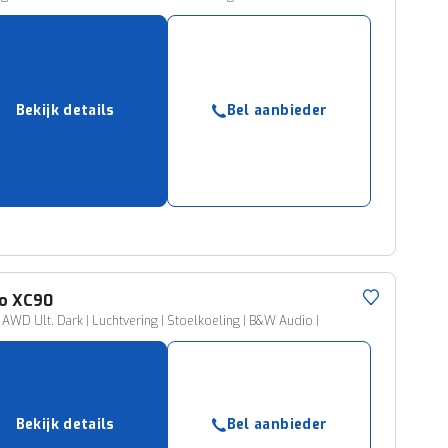
Bekijk details
Bel aanbieder
o
XC90
 AWD Ult. Dark | Luchtvering | Stoelkoeling | B&W Audio |
Bekijk details
Bel aanbieder