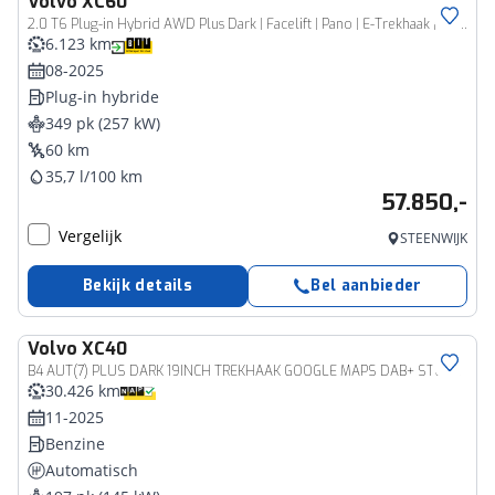
Volvo
XC60
2.0 T6 Plug-in Hybrid AWD Plus Dark | Facelift | Pano | E-Trekhaak | Head-Up
6.123 km
08-2025
Plug-in hybride
349 pk (257 kW)
60 km
35,7 l/100 km
57.850,-
Vergelijk
STEENWIJK
Bekijk details
Bel aanbieder
Volvo
XC40
B4 AUT(7) PLUS DARK 19INCH TREKHAAK GOOGLE MAPS DAB+ STOELVERWARMING
30.426 km
11-2025
Benzine
Automatisch