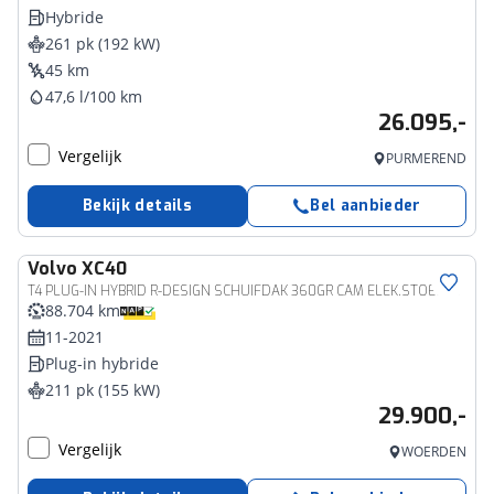
Hybride
261 pk (192 kW)
45 km
47,6 l/100 km
26.095,-
Vergelijk
PURMEREND
Bekijk details
Bel aanbieder
Volvo
XC40
T4 PLUG-IN HYBRID R-DESIGN SCHUIFDAK 360GR CAM ELEK.STOELEN ACC
88.704 km
11-2021
Plug-in hybride
211 pk (155 kW)
29.900,-
Vergelijk
WOERDEN