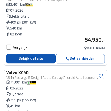
Twin Ultra Eur 82kWh | Demo | Full Option |
3.401 km
07-2026
Elektriciteit
409 pk (301 kW)
540 km
82 kWh
54.950,-
Vergelijk
ROTTERDAM
Bekijk details
Bel aanbieder
Volvo
XC40
1.5 T4 Recharge R-Design | Apple Carplay/Android Auto | panorama-dak | Keyless entry/Start | 360 Camera | FULL Led
71.001 km
03-2022
Hybride
211 pk (155 kW)
45 km