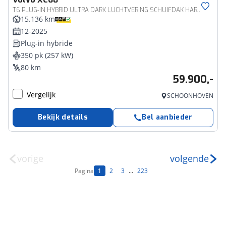
T6 PLUG-IN HYBRID ULTRA DARK LUCHTVERING SCHUIFDAK HARMAN KARDON
15.136 km
12-2025
Plug-in hybride
350 pk (257 kW)
80 km
59.900,-
Vergelijk
SCHOONHOVEN
Bekijk details
Bel aanbieder
vorige
volgende
Pagina
1
2
3
...
223