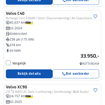
Bekijk details
Bel aanbieder
Volvo
C40
Recharge Core 69kWh | Stoel-/Stuurverwarming | All-Seasonbanden |
45.637 km
02-2024
Elektriciteit
238 pk (175 kW)
478 km
69 kWh
33.950,-
Vergelijk
ROTTERDAM
Bekijk details
Bel aanbieder
Volvo
XC90
2.0 T8 AWD Ult. Dark | Luchtvering | Stoelkoeling | B&W Audio |
24.157 km
02-2025