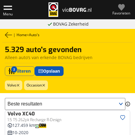
Favorieten
Menu
BOVAG Zekerheid
|
Home
>
Auto's
5.329 auto's gevonden
Alleen auto’s van erkende BOVAG bedrijven
2
Filteren
Opslaan
Volvo
Occasion
Sorteer resultaten
Volvo
XC40
1.5 T5 262pk Recharge R-Design
127.459 km
10-2020