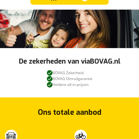
De zekerheden van viaBOVAG.nl
BOVAG Zekerheid
BOVAG Omruilgarantie
Heldere all-in prijzen
Ons totale aanbod