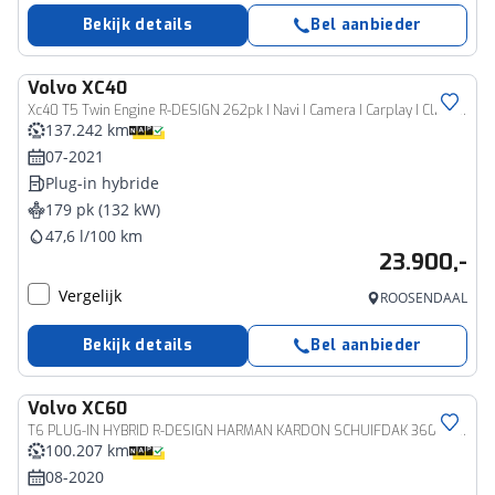
Bekijk details
Bel aanbieder
Volvo
XC40
Xc40 T5 Twin Engine R-DESIGN 262pk I Navi I Camera I Carplay I Climate I LED I Keyless
137.242 km
07-2021
Plug-in hybride
179 pk (132 kW)
47,6 l/100 km
23.900,-
Vergelijk
ROOSENDAAL
Bekijk details
Bel aanbieder
Volvo
XC60
T6 PLUG-IN HYBRID R-DESIGN HARMAN KARDON SCHUIFDAK 360GR CAM ACC
100.207 km
08-2020