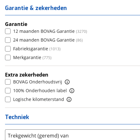
5
(
5151
)
Geel
DFSK
(
1
)
(
7
)
6
(
383
)
Garantie & zekerheden
4
(
30
)
6+
(
0
)
Dodge
(
81
)
7
(
835
)
5
(
4648
)
Dongfeng
(
31
)
8+
Garantie
(
2960
)
6
(
3
)
Donkervoort
12 maanden BOVAG Garantie
(
1
)
(
3270
)
7
(
622
)
DS
24 maanden BOVAG Garantie
(
453
)
(
86
)
8
(
0
)
Estrima
Fabrieksgarantie
(
1
)
(
1013
)
9
(
0
)
Etalian
Merkgarantie
(
0
)
(
775
)
10+
(
0
)
Farizon
(
0
)
Extra zekerheden
Ferrari
(
15
)
BOVAG Onderhoudsvrij
Fiat
(
2084
)
100% Onderhouden label
Ford
(
7138
)
Logische kilometerstand
Ford USA
(
3
)
Geely
(
9
)
Techniek
Genesis
(
13
)
GMC
(
4
)
Trekgewicht (geremd) van
Goupil
(
2
)