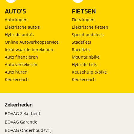
AUTO'S
FIETSEN
Auto kopen
Fiets kopen
Elektrische auto's
Elektrische fietsen
Hybride auto's
Speed pedelecs
Online Autoverkoopservice
Stadsfiets
Inruilwaarde berekenen
Racefiets
Auto financieren
Mountainbike
Auto verzekeren
Hybride fiets
Auto huren
Keuzehulp e-bike
Keuzecoach
Keuzecoach
Zekerheden
BOVAG Zekerheid
BOVAG Garantie
BOVAG Onderhoudsvrij