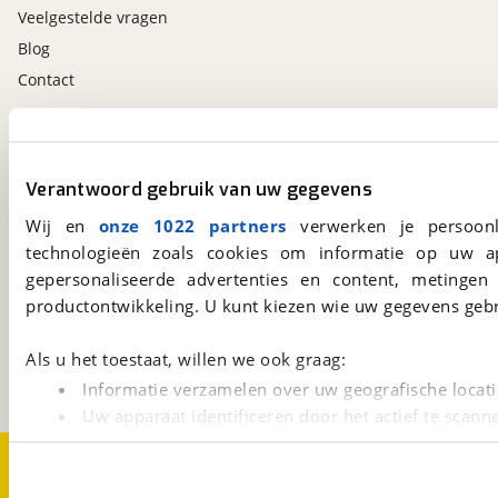
Veelgestelde vragen
Blog
Contact
viaBOVAG.nl app
Altijd het meest recente aanbod bij de hand.
Verantwoord gebruik van uw gegevens
Download 'm nu.
Wij en
onze 1022 partners
verwerken je persoonl
technologieën zoals cookies om informatie op uw a
gepersonaliseerde advertenties en content, metingen
viaBOVAG.nl
productontwikkeling. U kunt kiezen wie uw gegevens gebr
Kosterijland
15
3981 AJ
Bunnik
Als u het toestaat, willen we ook graag:
Een initiatief van
BOVAG
Informatie verzamelen over uw geografische locati
Uw apparaat identificeren door het actief te scann
Lees meer over hoe uw persoonlijke gegevens worden ve
Over viaBOVAG.nl
Disclaimer- en Privacyverklaring
U kunt uw toestemming op elk moment wijzigen of intrekk
Cookievoorkeuren
Vacatures