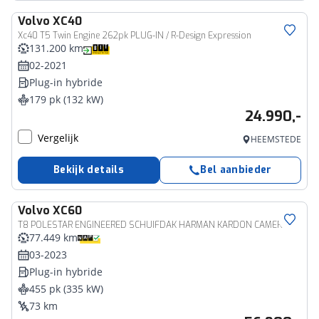
Volvo
XC40
Xc40 T5 Twin Engine 262pk PLUG-IN / R-Design Expression
131.200 km
02-2021
Plug-in hybride
179 pk (132 kW)
24.990,-
Vergelijk
HEEMSTEDE
Bekijk details
Bel aanbieder
Volvo
XC60
T8 POLESTAR ENGINEERED SCHUIFDAK HARMAN KARDON CAMERA GETINT GLA
77.449 km
03-2023
Plug-in hybride
455 pk (335 kW)
73 km