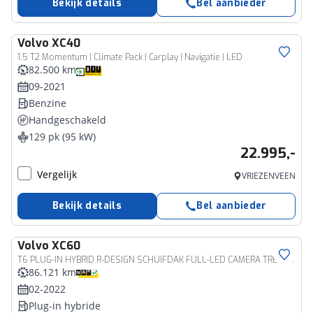
Bekijk details
Bel aanbieder
Volvo
XC40
1.5 T2 Momentum | Climate Pack | Carplay | Navigatie | LED
82.500 km
09-2021
Benzine
Handgeschakeld
129 pk (95 kW)
22.995,-
Vergelijk
VRIEZENVEEN
Bekijk details
Bel aanbieder
Volvo
XC60
T6 PLUG-IN HYBRID R-DESIGN SCHUIFDAK FULL-LED CAMERA TREKHAAK
86.121 km
02-2022
Plug-in hybride