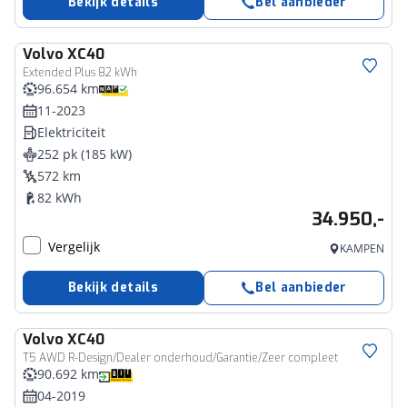
Bekijk details
Bel aanbieder
Volvo
XC40
Extended Plus 82 kWh
96.654 km
11-2023
Elektriciteit
252 pk (185 kW)
572 km
82 kWh
34.950,-
Vergelijk
KAMPEN
Bekijk details
Bel aanbieder
Volvo
XC40
T5 AWD R-Design/Dealer onderhoud/Garantie/Zeer compleet
90.692 km
04-2019