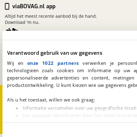
viaBOVAG.nl app
Altijd het meest recente aanbod bij de hand.
Download 'm nu.
viaBOVAG.nl
Verantwoord gebruik van uw gegevens
Kosterijland
15
3981 AJ
Bunnik
Wij en
onze 1022 partners
verwerken je persoonl
Een initiatief van
technologieën zoals cookies om informatie op uw a
BOVAG
gepersonaliseerde advertenties en content, metingen
productontwikkeling. U kunt kiezen wie uw gegevens gebr
Over viaBOVAG.nl
Disclaimer- en Privacyverklaring
Cookievoorkeuren
Vacatures
Als u het toestaat, willen we ook graag:
Informatie verzamelen over uw geografische locati
Uw apparaat identificeren door het actief te scann
Lees meer over hoe uw persoonlijke gegevens worden ve
U kunt uw toestemming op elk moment wijzigen of intrekk