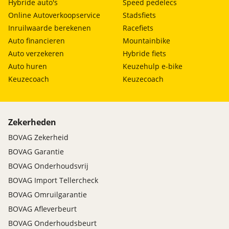
Hybride auto's
Speed pedelecs
Online Autoverkoopservice
Stadsfiets
Inruilwaarde berekenen
Racefiets
Auto financieren
Mountainbike
Auto verzekeren
Hybride fiets
Auto huren
Keuzehulp e-bike
Keuzecoach
Keuzecoach
Zekerheden
BOVAG Zekerheid
BOVAG Garantie
BOVAG Onderhoudsvrij
BOVAG Import Tellercheck
BOVAG Omruilgarantie
BOVAG Afleverbeurt
BOVAG Onderhoudsbeurt