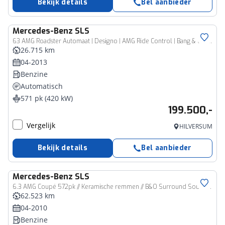
Bekijk details
Bel aanbieder
Mercedes-Benz
SLS
63 AMG Roadster Automaat | Designo | AMG Ride Control | Bang & Olufsen | Airscarf | Memorypakket | Keramische Remmen | Carbon | Camera
26.715 km
04-2013
Benzine
Automatisch
571 pk (420 kW)
199.500,-
Vergelijk
HILVERSUM
Bekijk details
Bel aanbieder
Mercedes-Benz
SLS
6.3 AMG Coupé 572pk // Keramische remmen // B&O Surround Sound // Memory // Camera
62.523 km
04-2010
Benzine