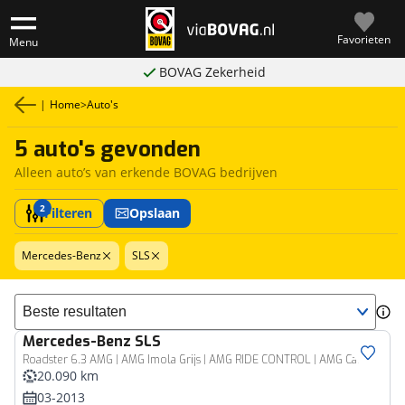
Favorieten
Menu
BOVAG Zekerheid
|
Home
>
Auto's
5 auto's gevonden
Alleen auto’s van erkende BOVAG bedrijven
2
Filteren
Opslaan
Mercedes-Benz
SLS
Sorteer resultaten
Mercedes-Benz
SLS
Roadster 6.3 AMG | AMG Imola Grijs | AMG RIDE CONTROL | AMG Carbon pakket Incl. 12 Maanden Garantie.
20.090 km
03-2013