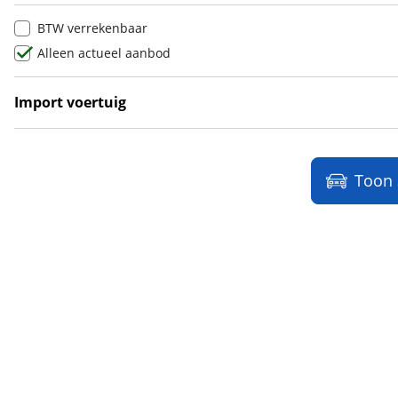
Ligier
(
91
)
BTW verrekenbaar
Lincoln
(
1
)
Alleen actueel aanbod
LINKTOUR
(
6
)
Lotus
(
12
)
Import voertuig
Lynk & Co
(
1016
)
Ja
(
5
)
Lynk & Co DTM Shadow Edition
(
1
)
LYNKenCO
(
1
)
Toon
MAN
(
20
)
Maserati
(
48
)
Max Mobiel
(
1
)
Maxus
(
96
)
Maybach
(
2
)
Mazda
(
2863
)
McLaren
(
4
)
Mega
(
1
)
Mercedes-Benz
(
8112
)