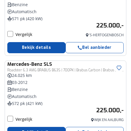
Benzine
Automatisch
571 pk (420 kW)
225.000,-
Vergelijk
'S-HERTOGENBOSCH
Bekijk details
Bel aanbieder
Mercedes-Benz
SLS
Roadster 6.3 AMG BRABUS B63S | 700PK | Brabus Carbon | Brabus Schakelbare Uitlaat | Designo Leder | Airscarf | Memory | Comand | Camera | Dodehoekassistent |
24.025 km
03-2012
Benzine
Automatisch
572 pk (421 kW)
225.000,-
Vergelijk
WIJK EN AALBURG