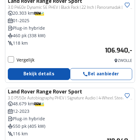
Land Rover
Range Rover Sport
3.0 P460e Dynamic SE PHEV | Black Pack | 22 Inch | Panoramadak | Cold Climate Pack | Trekhaak | Eerste Eigenaar |
20.303 km
01-2025
Plug-in hybride
460 pk (338 kW)
118 km
106.940,-
Vergelijk
ZWOLLE
Bekijk details
Bel aanbieder
Land Rover
Range Rover Sport
3.0 P550e Autobiography PHEV | Signature Audio | 4-Wheel Steering | Alcantara Hemelbekleding | Cold Climate Pack
48.679 km
12-2023
Plug-in hybride
550 pk (405 kW)
116 km