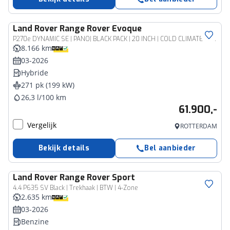
Land Rover
Range Rover Evoque
P270e DYNAMIC SE | PANO| BLACK PACK | 20 INCH | COLD CLIMATE PACK
8.166 km
03-2026
Hybride
271 pk (199 kW)
26,3 l/100 km
61.900,-
Vergelijk
ROTTERDAM
Bekijk details
Bel aanbieder
Land Rover
Range Rover Sport
4.4 P635 SV Black | Trekhaak | BTW | 4-Zone
2.635 km
03-2026
Benzine