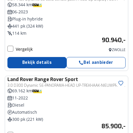
58.344 km
06-2023
Plug-in hybride
441 pk (324 kW)
114 km
90.940,-
Vergelijk
ZWOLLE
Bekijk details
Bel aanbieder
Land Rover
Range Rover Sport
3.0 D300 Dynamic SE-PANORAMA-HEAD UP-TREKHAAK-NIEUWPRIJS € 154.000,-
69.162 km
11-2022
Diesel
Automatisch
300 pk (221 kW)
85.900,-