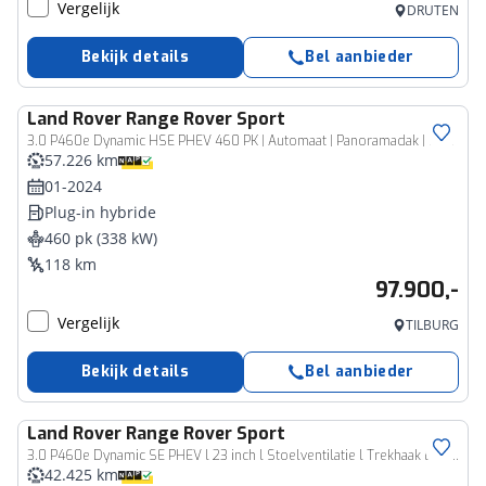
Vergelijk
DRUTEN
Bekijk details
Bel aanbieder
Land Rover
Range Rover Sport
3.0 P460e Dynamic HSE PHEV 460 PK | Automaat | Panoramadak | Navigatie | 360 Camera | Meridian Sound System | Luchtvering | Keyless | Head-up Display |
57.226 km
01-2024
Plug-in hybride
460 pk (338 kW)
118 km
97.900,-
Vergelijk
TILBURG
Bekijk details
Bel aanbieder
Land Rover
Range Rover Sport
3.0 P460e Dynamic SE PHEV l 23 inch l Stoelventilatie l Trekhaak l Head-up
42.425 km