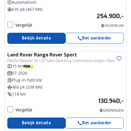
Automatisch
635 pk (467 kW)
254.900,-
Vergelijk
HILVERSUM
Bekijk details
Bel aanbieder
Land Rover
Range Rover Sport
P460e Dynamic SE | 22" Satin Dark Grey Lichmetalen velgen | Panoramisch Schuifdak | Soft Door Close | Cold Climate Pack |
15 km
07-2026
Plug-in hybride
460 pk (338 kW)
118 km
130.940,-
Vergelijk
GRONINGEN
Bekijk details
Bel aanbieder