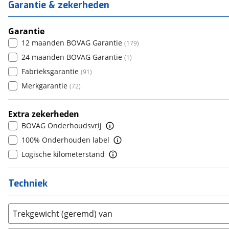
6
(
13
)
Estrima
Garantie & zekerheden
(
0
)
4
(
4
)
6+
(
0
)
7
(
0
)
Etalian
(
0
)
5
(
325
)
8+
Garantie
(
313
)
Farizon
(
0
)
6
(
0
)
12 maanden BOVAG Garantie
(
179
)
Ferrari
(
4
)
7
(
0
)
24 maanden BOVAG Garantie
(
1
)
Fiat
(
537
)
8
(
0
)
Fabrieksgarantie
(
91
)
Ford
(
1923
)
9
(
0
)
Merkgarantie
(
72
)
Ford USA
(
0
)
10+
(
0
)
Geely
(
29
)
Extra zekerheden
Genesis
(
6
)
BOVAG Onderhoudsvrij
GMC
(
3
)
100% Onderhouden label
Goupil
(
0
)
Logische kilometerstand
Honda
(
91
)
Hongqi
(
3
)
Techniek
Hyundai
(
708
)
Ineos
(
1
)
Trekgewicht (geremd) van
Infiniti
(
4
)