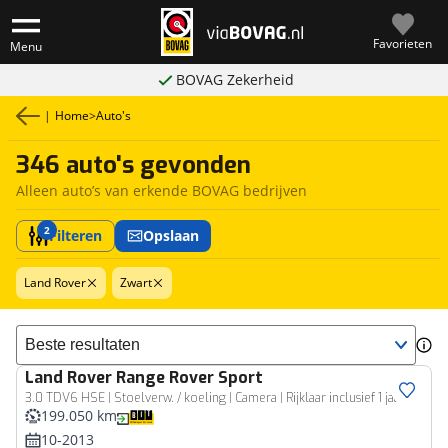
Favorieten
Menu
BOVAG Zekerheid
|
Home
>
Auto's
346 auto's gevonden
Alleen auto’s van erkende BOVAG bedrijven
2
Filteren
Opslaan
Land Rover
Zwart
Sorteer resultaten
Land Rover
Range Rover Sport
3.0 TDV6 HSE | Stoelverw. / koeling | Camera | Rijklaar inclusief 1 jaar BOVAG garantie!
199.050 km
10-2013