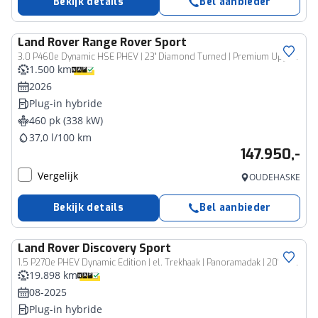
Bekijk details
Bel aanbieder
Land Rover
Range Rover Sport
3.0 P460e Dynamic HSE PHEV | 23'' Diamond Turned | Premium Upgrade Interior Pack | Towing Pack | Cold Climate Pack
1.500 km
2026
Plug-in hybride
460 pk (338 kW)
37,0 l/100 km
147.950,-
Vergelijk
OUDEHASKE
Bekijk details
Bel aanbieder
Land Rover
Discovery Sport
1.5 P270e PHEV Dynamic Edition | el. Trekhaak | Panoramadak | 20" zwarte wielen | Surround Sound
19.898 km
08-2025
Plug-in hybride