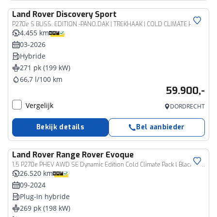
Land Rover
Discovery Sport
P270e S BUSS. EDITION -PANO.DAK | TREKHAAK | COLD CLIMATE PACK
4.455 km
03-2026
Hybride
271 pk (199 kW)
66,7 l/100 km
59.900,-
Vergelijk
DORDRECHT
Bekijk details
Bel aanbieder
Land Rover
Range Rover Evoque
1.5 P270e PHEV AWD SE Dynamic Edition Cold Climate Pack l Black Pack l Schuifdak l BTW
26.520 km
09-2024
Plug-in hybride
269 pk (198 kW)