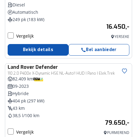
Diesel
Automatisch
249 pk (183 kW)
16.450,-
Vergelijk
YERSEKE
Bekijk details
Bel aanbieder
Land Rover
Defender
110 2.0 P400e X-Dynamic HSE NL-Auto!! HUD I Pano I Elek.Trek
82.409 km
09-2023
Hybride
404 pk (297 kW)
43 km
38,5 l/100 km
79.650,-
Vergelijk
PURMEREND