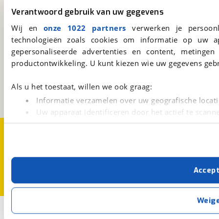
Altijd het meest recente aanbod bij de hand.
Verantwoord gebruik van uw gegevens
Download 'm nu.
Wij en
onze 1022 partners
verwerken je persoonl
technologieën zoals cookies om informatie op uw a
gepersonaliseerde advertenties en content, metingen
viaBOVAG.nl
productontwikkeling. U kunt kiezen wie uw gegevens gebr
Kosterijland
15
3981 AJ
Bunnik
Als u het toestaat, willen we ook graag:
Een initiatief van
BOVAG
Informatie verzamelen over uw geografische locati
Uw apparaat identificeren door het actief te scann
Lees meer over hoe uw persoonlijke gegevens worden ve
Over viaBOVAG.nl
Disclaimer- en Privacyverklaring
U kunt uw toestemming op elk moment wijzigen of intrekk
Cookievoorkeuren
Vacatures
Met cookies en vergelijkbare technieken zorgen we voor 
Accep
cookies zorgen ervoor dat de website goed werkt. Ook g
verbeteren. We tonen je graag relevante advertenties e
buiten onze website volgt – uiteraard op anonie
Weig
privacyverklaring
. Als je weigert, plaatsen we alleen f
2
Opslaan