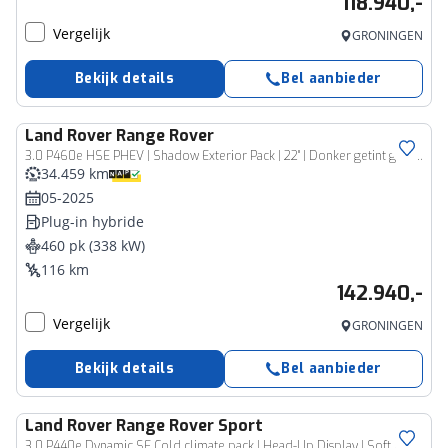
118.940,-
Vergelijk
GRONINGEN
Bekijk details
Bel aanbieder
Land Rover
Range Rover
3.0 P460e HSE PHEV | Shadow Exterior Pack | 22" | Donker getint glas | Clearsight | Schuif/kanteldak
34.459 km
05-2025
Plug-in hybride
460 pk (338 kW)
116 km
142.940,-
Vergelijk
GRONINGEN
Bekijk details
Bel aanbieder
Land Rover
Range Rover Sport
3.0 P440e Dynamic SE Cold climate pack | Head-Up Display | Soft Door Close | 23" inch Gloss Black |