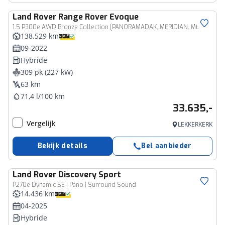
Land Rover
Range Rover Evoque
1.5 P300e AWD Bronze Collection [PANORAMADAK, MERIDIAN, MEMORY SEATS, STOELVERWARMING, APPLE CARPLAY, ANDROID, CAMERA, CLEAR SIGHT SPIEGEL, VOL LEDER, DIGITAL DASH, PDC V+A, CRUISE CONTROL, GROOT NAVIGATIE, CLIMATE CONTROL,
138.529 km
09-2022
Hybride
309 pk (227 kW)
63 km
71,4 l/100 km
33.635,-
Vergelijk
LEKKERKERK
Bekijk details
Bel aanbieder
Land Rover
Discovery Sport
P270e Dynamic SE | Pano | Surround Sound
14.436 km
04-2025
Hybride