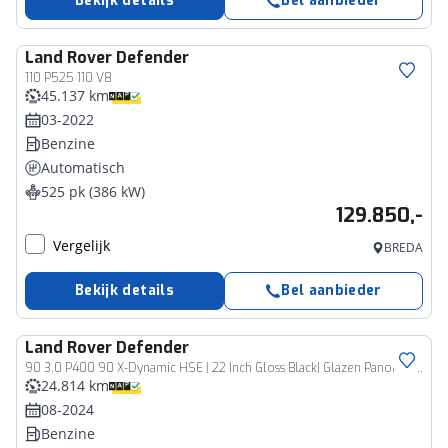
Bekijk details
Bel aanbieder
Land Rover
Defender
110 P525 110 V8
45.137 km
03-2022
Benzine
Automatisch
525 pk (386 kW)
129.850,-
Vergelijk
BREDA
Bekijk details
Bel aanbieder
Land Rover
Defender
90 3.0 P400 90 X-Dynamic HSE | 22 Inch Gloss Black| Glazen Panorama Schuif-Kanteldak
24.814 km
08-2024
Benzine