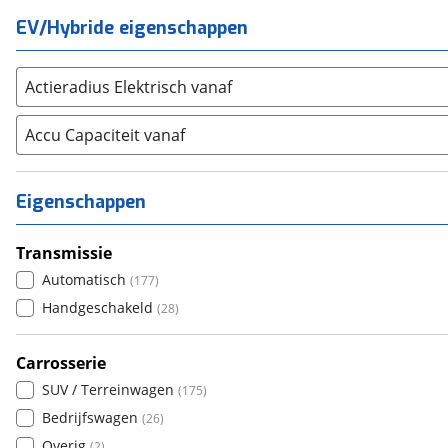
Aiways
(
16
)
EV/Hybride eigenschappen
Aixam
(
78
)
Alfa Romeo
(
453
)
Actieradius Elektrisch vanaf
Alpina
(
16
)
Alpine
(
92
)
Accu Capaciteit vanaf
Aston Martin
(
14
)
Audi
(
5455
)
Eigenschappen
Austin
(
5
)
Auto Union
(
1
)
Transmissie
Benimar
(
1
)
Automatisch
(
177
)
Bentley
(
35
)
Handgeschakeld
(
28
)
BMW
(
10251
)
Bold
(
4
)
Carrosserie
BYD
(
829
)
SUV / Terreinwagen
(
175
)
Cadillac
(
14
)
Bedrijfswagen
(
26
)
Casalini
(
1
)
Overig
(
2
)