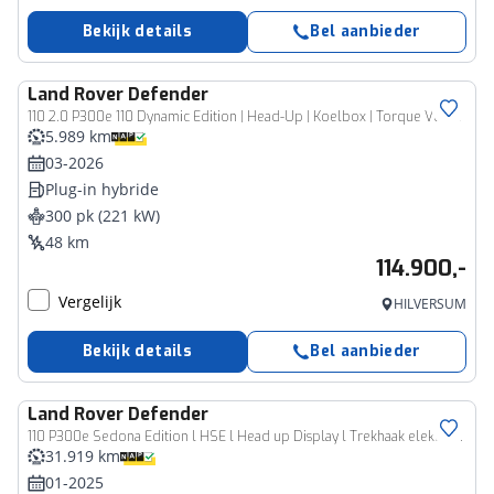
Bekijk details
Bel aanbieder
Land Rover
Defender
110 2.0 P300e 110 Dynamic Edition | Head-Up | Koelbox | Torque Vectoring | Trekhaak | Meridian Surround
5.989 km
03-2026
Plug-in hybride
300 pk (221 kW)
48 km
114.900,-
Vergelijk
HILVERSUM
Bekijk details
Bel aanbieder
Land Rover
Defender
110 P300e Sedona Edition l HSE l Head up Display l Trekhaak elektrische l Panorama dak l Merdian Audio l Gallium Silver l Sedona Edition l
31.919 km
01-2025