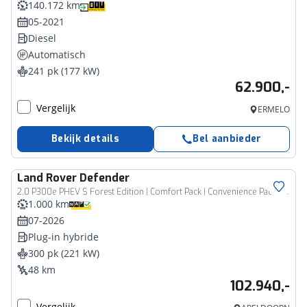
140.172 km
05-2021
Diesel
Automatisch
241 pk (177 kW)
62.900,-
Vergelijk
ERMELO
Bekijk details
Bel aanbieder
Land Rover
Defender
2.0 P300e PHEV S Forest Edition | Comfort Pack | Convenience Pack | ClearSight binnenspiegel | Meridian Sound System | Panoramadak |
1.000 km
07-2026
Plug-in hybride
300 pk (221 kW)
48 km
102.940,-
Vergelijk