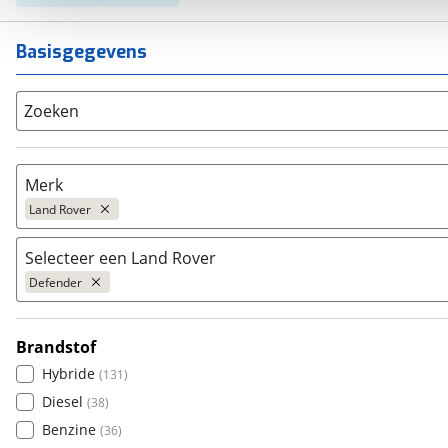
Basisgegevens
Zoeken
Merk
Land Rover
Selecteer een Land Rover
Populair
Defender
Audi
(
5455
)
BMW
(
10251
)
Brandstof
Citroën
Defender
(
3545
)
(
205
)
Hybride
(
131
)
Fiat
Discovery
(
2464
)
(
20
)
Diesel
(
38
)
Ford
Discovery Sport
(
8560
)
(
131
)
Benzine
(
36
)
Hyundai
Freelander
(
3686
)
(
4
)