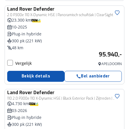
Land Rover
Defender
2.0 P300e 110 X-Dynamic HSE | Panoramisch schuifdak | ClearSight camera | Elek. trekhaak | 22'' Wielen | Stoelventilatie |
23.300 km
10-2025
Plug-in hybride
300 pk (221 kW)
48 km
95.940,-
Vergelijk
APELDOORN
Bekijk details
Bel aanbieder
Land Rover
Defender
110 2.0 P300e 110 X-Dynamic HSE | Black Exterior Pack | Zijtreden | Spatlappen | Octa velgen 22"
4.730 km
03-2026
Plug-in hybride
300 pk (221 kW)