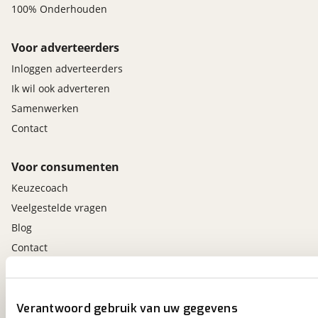
100% Onderhouden
Voor adverteerders
Inloggen adverteerders
Ik wil ook adverteren
Samenwerken
Contact
Voor consumenten
Keuzecoach
Veelgestelde vragen
Blog
Contact
viaBOVAG.nl app
Verantwoord gebruik van uw gegevens
Altijd het meest recente aanbod bij de hand.