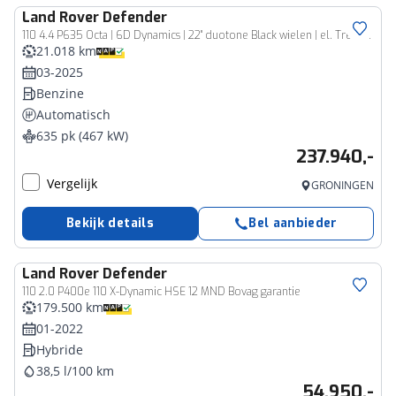
Land Rover
Defender
110 4.4 P635 Octa | 6D Dynamics | 22" duotone Black wielen | el. Trekhaak |
21.018 km
03-2025
Benzine
Automatisch
635 pk (467 kW)
237.940,-
Vergelijk
GRONINGEN
Bekijk details
Bel aanbieder
Land Rover
Defender
110 2.0 P400e 110 X-Dynamic HSE 12 MND Bovag garantie
179.500 km
01-2022
Hybride
38,5 l/100 km
54.950,-