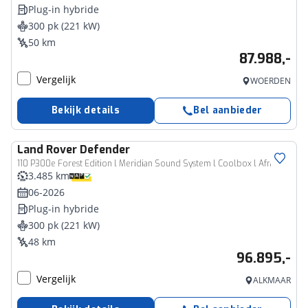
Plug-in hybride
300 pk (221 kW)
50 km
87.988,-
Vergelijk
WOERDEN
Bekijk details
Bel aanbieder
Land Rover
Defender
110 P300e Forest Edition l Meridian Sound System l Coolbox l Afneembare trekhaak l
3.485 km
06-2026
Plug-in hybride
300 pk (221 kW)
48 km
96.895,-
Vergelijk
ALKMAAR