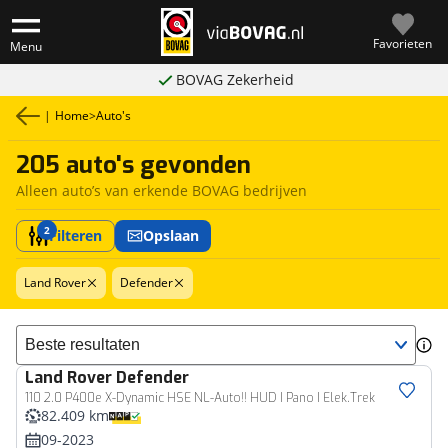
Favorieten
Menu
BOVAG Zekerheid
|
Home
>
Auto's
205 auto's gevonden
Alleen auto’s van erkende BOVAG bedrijven
2
Filteren
Opslaan
Land Rover
Defender
Sorteer resultaten
Land Rover
Defender
110 2.0 P400e X-Dynamic HSE NL-Auto!! HUD I Pano I Elek.Trek
82.409 km
09-2023