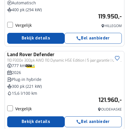
Automatisch
400 pk (294 kW)
119.950,-
Vergelijk
HILLEGOM
Bekijk details
Bel aanbieder
Land Rover
Defender
110 P300e 300pk AWD 110 Dynamic HSE Edition | 5 jaar garantie | Caraway | Head-up Display | Gekoelde stoelen |
777 km
2026
Plug-in hybride
300 pk (221 kW)
15,6 l/100 km
121.960,-
Vergelijk
OUDEHASKE
Bekijk details
Bel aanbieder