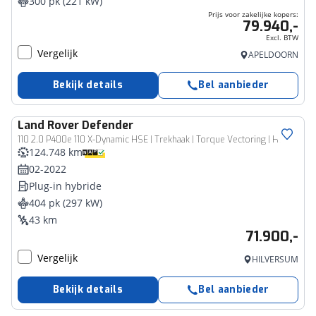
300 pk (221 kW)
Prijs voor zakelijke kopers:
79.940,-
Excl. BTW
Vergelijk
APELDOORN
Bekijk details
Bel aanbieder
Land Rover
Defender
110 2.0 P400e 110 X-Dynamic HSE | Trekhaak | Torque Vectoring | Head-Up | Meridian Surround
124.748 km
02-2022
Plug-in hybride
404 pk (297 kW)
43 km
71.900,-
Vergelijk
HILVERSUM
Bekijk details
Bel aanbieder