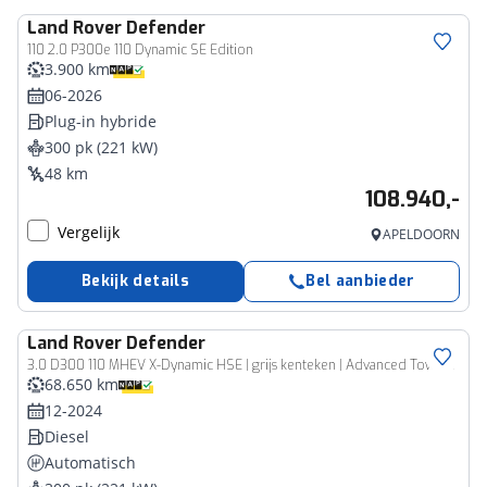
Land Rover
Defender
110 2.0 P300e 110 Dynamic SE Edition
3.900 km
06-2026
Plug-in hybride
300 pk (221 kW)
48 km
108.940,-
Vergelijk
APELDOORN
Bekijk details
Bel aanbieder
Land Rover
Defender
Bedrijfswagen
3.0 D300 110 MHEV X-Dynamic HSE | grijs kenteken | Advanced Towing Pack | Cold Climate Pack | Android Auto / Apple CarPlay |
68.650 km
12-2024
Diesel
Automatisch