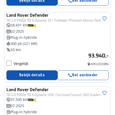
Bekijk details
Bel aanbieder
Land Rover
Defender
110 2.0 P300e 110 X-Dynamic SE | Trekhaak | Premium Interior Pack | Black Exterior Pack | Cold Climate Pack | Caraway Windsor Leather |
28.691 km
02-2025
Plug-in hybride
300 pk (221 kW)
50 km
93.940,-
Vergelijk
APELDOORN
Bekijk details
Bel aanbieder
Land Rover
Defender
110 2.0 P300e 110 X-Dynamic HSE | Surround Sound | 360 Graden Camera | Suede Hemelbekleding |
37.500 km
07-2025
Plug-in hybride