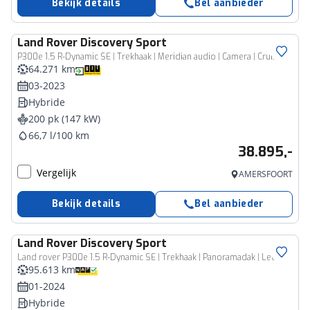
Bekijk details
Bel aanbieder
Land Rover
Discovery Sport
P300e 1.5 R-Dynamic SE | Trekhaak | Meridian audio | Camera | Cruise adaptief | Leder | Elec.stoel geheugen | Dodehoek detectie | Voorstoelen verwarmd | Apple Carplay/Android Auto
64.271 km
03-2023
Hybride
200 pk (147 kW)
66,7 l/100 km
38.895,-
Vergelijk
AMERSFOORT
Bekijk details
Bel aanbieder
Land Rover
Discovery Sport
Land rover P300e 1.5 R-Dynamic SE | Trekhaak | Panoramadak | Leder
95.613 km
01-2024
Hybride