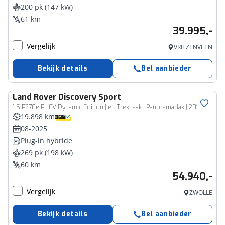
200 pk (147 kW)
61 km
39.995,-
Vergelijk
VRIEZENVEEN
Bekijk details
Bel aanbieder
Land Rover
Discovery Sport
1.5 P270e PHEV Dynamic Edition | el. Trekhaak | Panoramadak | 20" zwarte wielen | Surround Sound
19.898 km
08-2025
Plug-in hybride
269 pk (198 kW)
60 km
54.940,-
Vergelijk
ZWOLLE
Bekijk details
Bel aanbieder