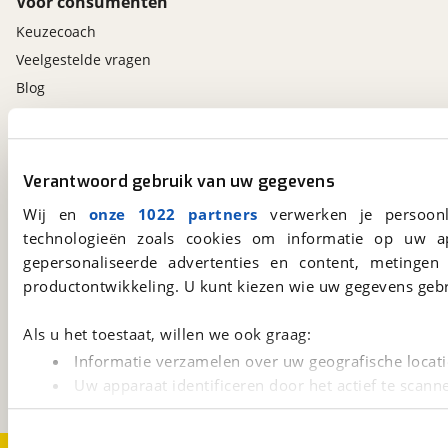
Voor consumenten
Keuzecoach
Veelgestelde vragen
Blog
Contact
viaBOVAG.nl app
Verantwoord gebruik van uw gegevens
Altijd het meest recente aanbod bij de hand.
Wij en
onze 1022 partners
verwerken je persoonl
Download 'm nu.
technologieën zoals cookies om informatie op uw a
gepersonaliseerde advertenties en content, metingen
productontwikkeling. U kunt kiezen wie uw gegevens gebr
viaBOVAG.nl
Als u het toestaat, willen we ook graag:
Kosterijland
15
3981 AJ
Bunnik
Informatie verzamelen over uw geografische locati
Een initiatief van
Uw apparaat identificeren door het actief te scann
BOVAG
Lees meer over hoe uw persoonlijke gegevens worden ve
U kunt uw toestemming op elk moment wijzigen of intrekk