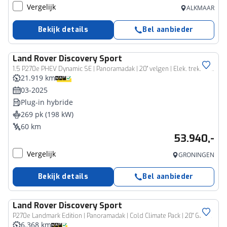
Vergelijk
ALKMAAR
Bekijk details
Bel aanbieder
Land Rover
Discovery Sport
1.5 P270e PHEV Dynamic SE | Panoramadak | 20'' velgen | Elek. trekhaak | Meridian Surround | Driver Assist Pack | Cold Climate Pack | Surround Camera |
21.919 km
03-2025
Plug-in hybride
269 pk (198 kW)
60 km
53.940,-
Vergelijk
GRONINGEN
Bekijk details
Bel aanbieder
Land Rover
Discovery Sport
P270e Landmark Edition | Panoramadak | Cold Climate Pack | 20" Gloss Black Varesine Blue / Ebony
6.368 km