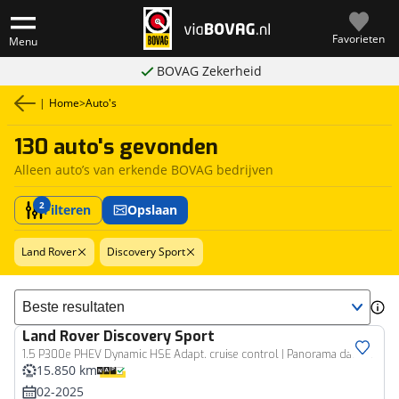
Favorieten
Menu
BOVAG Zekerheid
|
Home
>
Auto's
130 auto's gevonden
Alleen auto’s van erkende BOVAG bedrijven
2
Filteren
Opslaan
Land Rover
Discovery Sport
Sorteer resultaten
Land Rover
Discovery Sport
1.5 P300e PHEV Dynamic HSE Adapt. cruise control | Panorama dak | Meridian sound | Stuur-/Stoelverwarming | Camera | Keyless entry | *Origineel Nederlands
15.850 km
02-2025