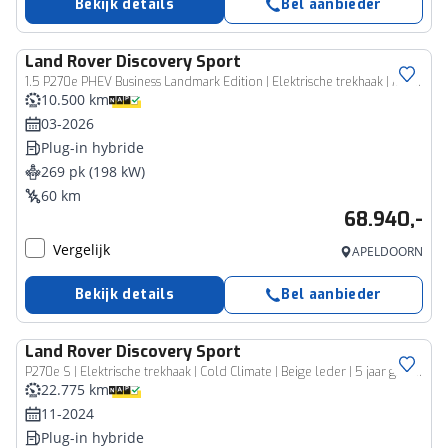
Bekijk details
Bel aanbieder
Land Rover
Discovery Sport
1.5 P270e PHEV Business Landmark Edition | Elektrische trekhaak | Matrix LED
10.500 km
03-2026
Plug-in hybride
269 pk (198 kW)
60 km
68.940,-
Vergelijk
APELDOORN
Bekijk details
Bel aanbieder
Land Rover
Discovery Sport
P270e S | Elektrische trekhaak | Cold Climate | Beige leder | 5 jaar garantie |
22.775 km
11-2024
Plug-in hybride