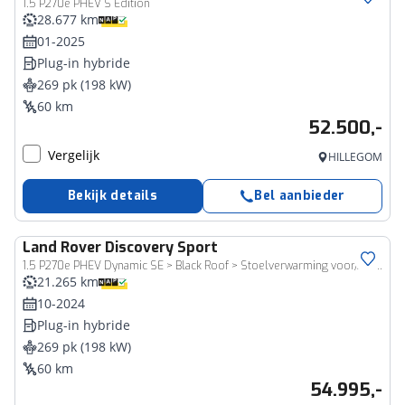
1.5 P270e PHEV S Edition
28.677 km
01-2025
Plug-in hybride
269 pk (198 kW)
60 km
52.500,-
Vergelijk
HILLEGOM
Bekijk details
Bel aanbieder
Land Rover
Discovery Sport
1.5 P270e PHEV Dynamic SE > Black Roof > Stoelverwarming voor/achter > 20 inch
21.265 km
10-2024
Plug-in hybride
269 pk (198 kW)
60 km
54.995,-