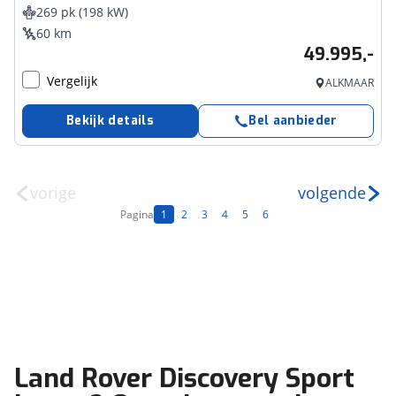
269 pk (198 kW)
60 km
49.995,-
Vergelijk
ALKMAAR
Bekijk details
Bel aanbieder
vorige
volgende
Pagina
1
2
3
4
5
6
Land Rover Discovery Sport