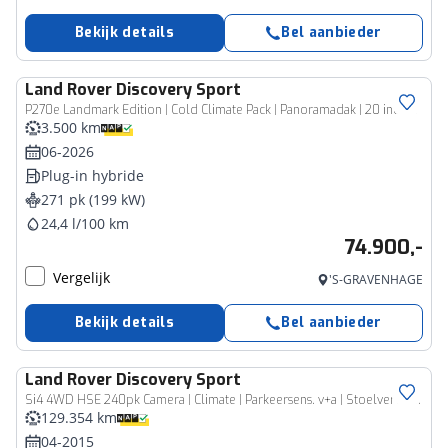
Bekijk details
Bel aanbieder
Land Rover
Discovery Sport
P270e Landmark Edition | Cold Climate Pack | Panoramadak | 20 inch Gloss Black
3.500 km
06-2026
Plug-in hybride
271 pk (199 kW)
24,4 l/100 km
74.900,-
Vergelijk
'S-GRAVENHAGE
Bekijk details
Bel aanbieder
Land Rover
Discovery Sport
Si4 4WD HSE 240pk Camera | Climate | Parkeersens. v+a | Stoelverw. | Panoramadak
129.354 km
04-2015