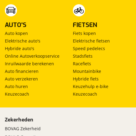
AUTO'S
FIETSEN
Auto kopen
Fiets kopen
Elektrische auto's
Elektrische fietsen
Hybride auto's
Speed pedelecs
Online Autoverkoopservice
Stadsfiets
Inruilwaarde berekenen
Racefiets
Auto financieren
Mountainbike
Auto verzekeren
Hybride fiets
Auto huren
Keuzehulp e-bike
Keuzecoach
Keuzecoach
Zekerheden
BOVAG Zekerheid