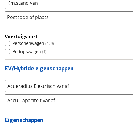
Km.stand van
Seat
(
2340
)
SKODA
(
3276
)
Postcode of plaats
Suzuki
(
2719
)
Toyota
(
8548
)
Voertuigsoort
Volkswagen
(
11377
)
Personenwagen
(
129
)
Volvo
(
5873
)
Bedrijfswagen
(
1
)
Alle merken
Abarth
(
40
)
Aiways
(
16
)
EV/Hybride eigenschappen
Aixam
(
76
)
Alfa Romeo
(
454
)
Actieradius Elektrisch vanaf
Alpina
(
17
)
Accu Capaciteit vanaf
Alpine
(
97
)
Aston Martin
(
14
)
Audi
(
5466
)
Eigenschappen
Austin
(
5
)