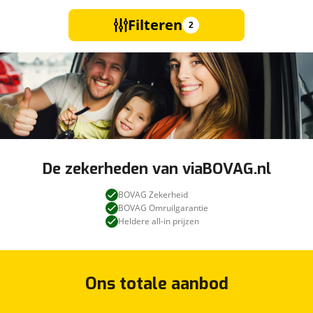
Filteren
2
De zekerheden van viaBOVAG.nl
BOVAG Zekerheid
BOVAG Omruilgarantie
Heldere all-in prijzen
Ons totale aanbod