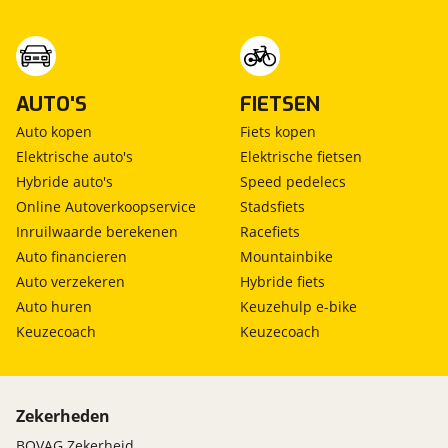
AUTO'S
FIETSEN
Auto kopen
Fiets kopen
Elektrische auto's
Elektrische fietsen
Hybride auto's
Speed pedelecs
Online Autoverkoopservice
Stadsfiets
Inruilwaarde berekenen
Racefiets
Auto financieren
Mountainbike
Auto verzekeren
Hybride fiets
Auto huren
Keuzehulp e-bike
Keuzecoach
Keuzecoach
Zekerheden
BOVAG Zekerheid