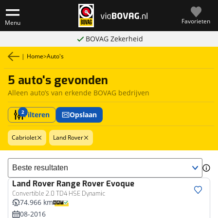
Favorieten
Menu
BOVAG Zekerheid
|
Home
>
Auto's
5 auto's gevonden
Alleen auto’s van erkende BOVAG bedrijven
2
Filteren
Opslaan
Cabriolet
Land Rover
Sorteer resultaten
Land Rover
Range Rover Evoque
Convertible 2.0 TD4 HSE Dynamic
74.966 km
08-2016