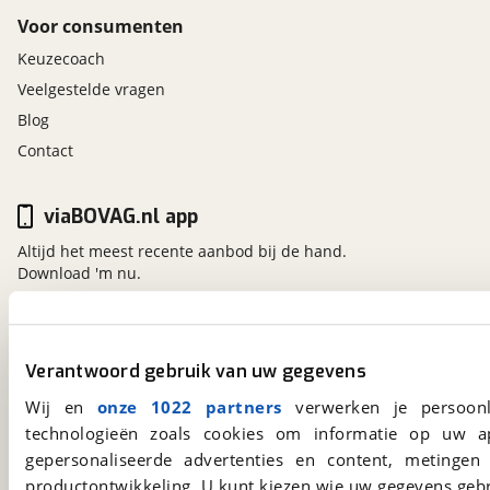
Voor consumenten
Keuzecoach
Veelgestelde vragen
Blog
Contact
viaBOVAG.nl app
Altijd het meest recente aanbod bij de hand.
Download 'm nu.
viaBOVAG.nl
Verantwoord gebruik van uw gegevens
Kosterijland
15
Wij en
onze 1022 partners
verwerken je persoonl
3981 AJ
Bunnik
technologieën zoals cookies om informatie op uw a
Een initiatief van
BOVAG
gepersonaliseerde advertenties en content, metingen
productontwikkeling. U kunt kiezen wie uw gegevens gebr