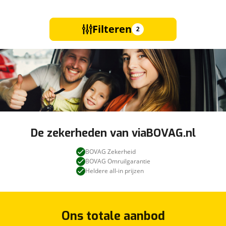
Filteren
2
De zekerheden van viaBOVAG.nl
BOVAG Zekerheid
BOVAG Omruilgarantie
Heldere all-in prijzen
Ons totale aanbod