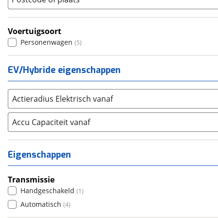
Renault
(
9
)
Seat
(
0
)
Voertuigsoort
SKODA
(
0
)
Personenwagen
(
5
)
Suzuki
(
1
)
Toyota
(
20
)
EV/Hybride eigenschappen
Volkswagen
(
133
)
Volvo
(
12
)
Alle merken
Actieradius Elektrisch vanaf
Abarth
(
17
)
Aiways
Accu Capaciteit vanaf
(
0
)
Aixam
(
0
)
Alfa Romeo
(
8
)
Eigenschappen
Alpina
(
0
)
Alpine
(
0
)
Transmissie
Aston Martin
(
3
)
Handgeschakeld
(
1
)
Audi
(
145
)
Automatisch
(
4
)
Austin
(
2
)