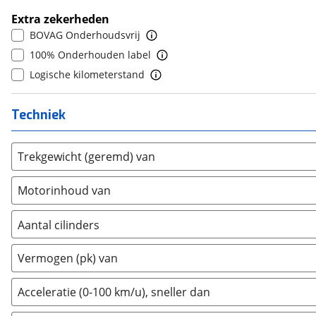
Extra zekerheden
Etalian
(
0
)
BOVAG Onderhoudsvrij
Farizon
(
0
)
100% Onderhouden label
Ferrari
(
13
)
Logische kilometerstand
Fiat
(
1253
)
Ford
(
4041
)
Techniek
Ford USA
(
2
)
Geely
(
0
)
Trekgewicht (geremd) van
Genesis
(
0
)
GMC
(
1
)
Motorinhoud van
Goupil
(
0
)
Honda
(
191
)
Aantal cilinders
Hongqi
(
0
)
2
(
0
)
Hummer
(
1
)
Vermogen (pk) van
3
(
3
)
Hyundai
(
1438
)
4
(
57
)
Acceleratie (0-100 km/u), sneller dan
Ineos
(
2
)
5
(
0
)
Infiniti
(
6
)