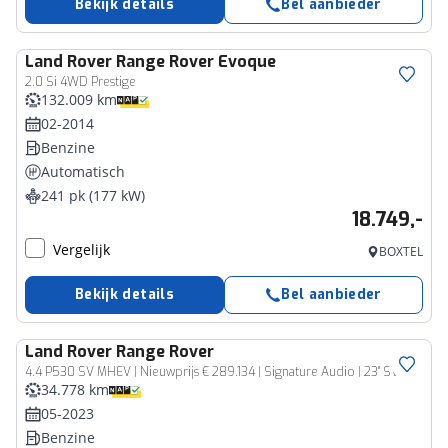
Bekijk details
Bel aanbieder
Land Rover
Range Rover Evoque
2.0 Si 4WD Prestige
132.009 km
02-2014
Benzine
Automatisch
241 pk (177 kW)
18.749,-
Vergelijk
BOXTEL
Bekijk details
Bel aanbieder
Land Rover
Range Rover
4.4 P530 SV MHEV | Nieuwprijs € 289.134 | Signature Audio | 23'' SV velg | Intrepid Exterior |
34.778 km
05-2023
Benzine