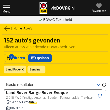
Favorieten
Menu
BOVAG Zekerheid
|
Home
>
Auto's
152 auto's gevonden
Alleen auto’s van erkende BOVAG bedrijven
2
Filteren
Opslaan
Land Rover
Benzine
Sorteer resultaten
Land Rover
Range Rover Evoque
2.0 Si 4WD Prestige Automaat | Leder | Panoramadak | Trekhaak
142.169 km
08-2012