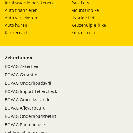
Inruilwaarde berekenen
Racefiets
Auto financieren
Mountainbike
Auto verzekeren
Hybride fiets
Auto huren
Keuzehulp e-bike
Keuzecoach
Keuzecoach
Zekerheden
BOVAG Zekerheid
BOVAG Garantie
BOVAG Onderhoudsvrij
BOVAG Import Tellercheck
BOVAG Omruilgarantie
BOVAG Afleverbeurt
BOVAG Onderhoudsbeurt
BOVAG Puntencheck
Heldere all-in prijzen