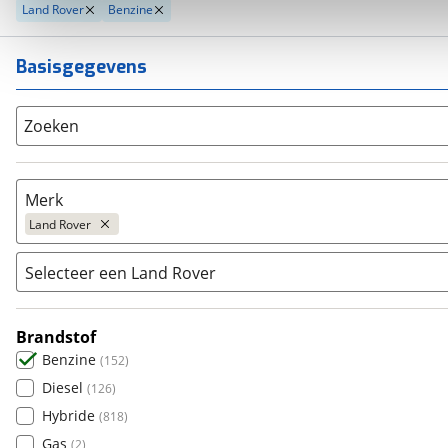
Land Rover
Benzine
Basisgegevens
Zoeken
Merk
Land Rover
Selecteer een Land Rover
Populair
Audi
(
2567
)
Brandstof
Defender
(
36
)
BMW
(
3929
)
Benzine
(
152
)
Discovery
(
6
)
Citroën
(
1971
)
Diesel
(
126
)
Discovery Sport
(
3
)
Fiat
(
1253
)
Hybride
(
818
)
Freelander
(
1
)
Ford
(
4041
)
Gas
(
2
)