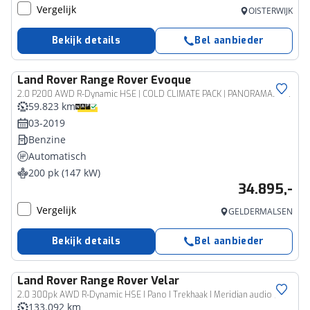
Vergelijk
OISTERWIJK
Bekijk details
Bel aanbieder
Land Rover
Range Rover Evoque
2.0 P200 AWD R-Dynamic HSE | COLD CLIMATE PACK | PANORAMADAK | HEAD UP | DAB | APPLE | STUURVERWARMING
59.823 km
03-2019
Benzine
Automatisch
200 pk (147 kW)
34.895,-
Vergelijk
GELDERMALSEN
Bekijk details
Bel aanbieder
Land Rover
Range Rover Velar
2.0 300pk AWD R-Dynamic HSE I Pano I Trekhaak I Meridian audio | Camera | Carplay |
133.092 km