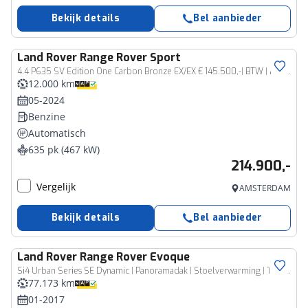
Bekijk details
Bel aanbieder
Land Rover
Range Rover Sport
4.4 P635 SV Edition One Carbon Bronze EX/EX € 145.500,-| BTW | PPF Folie | NL geleverd
12.000 km
05-2024
Benzine
Automatisch
635 pk (467 kW)
214.900,-
Vergelijk
AMSTERDAM
Bekijk details
Bel aanbieder
Land Rover
Range Rover Evoque
Si4 Urban Series SE Dynamic | Panoramadak | Stoelverwarming | Trekhaak |
77.173 km
01-2017