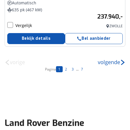
Automatisch
635 pk (467 kW)
237.940,-
Vergelijk
ZWOLLE
Bekijk details
Bel aanbieder
vorige
volgende
Pagina
1
2
3
...
7
Land Rover Benzine