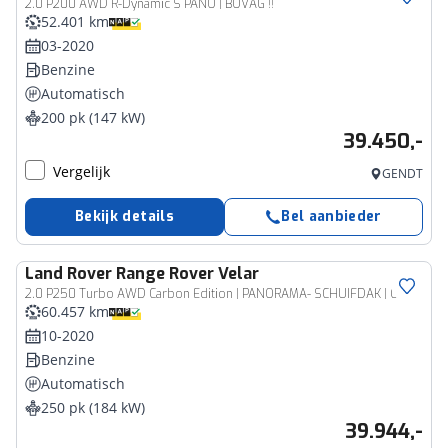
2.0 P200 AWD R-Dynamic S PANO | BOVAG !!
52.401 km
03-2020
Benzine
Automatisch
200 pk (147 kW)
39.450,-
Vergelijk
GENDT
Bekijk details
Bel aanbieder
Land Rover
Range Rover Velar
2.0 P250 Turbo AWD Carbon Edition | PANORAMA- SCHUIFDAK | CAMERA | STOELVERWARMING & VENTILATIE | MERIDIAN AUDIO | LEER | NAVIGATIE | KEYLESS |
60.457 km
10-2020
Benzine
Automatisch
250 pk (184 kW)
39.944,-