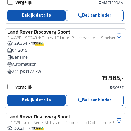
Vergelijk
AMSTERDAM
Bekijk details
Bel aanbieder
Land Rover
Discovery Sport
Si4 4WD HSE 240pk Camera | Climate | Parkeersens. v+a | Stoelverw. | Panoramadak
129.354 km
04-2015
Benzine
Automatisch
241 pk (177 kW)
19.985,-
Vergelijk
SOEST
Bekijk details
Bel aanbieder
Land Rover
Discovery Sport
Si4 4WD Urban Series SE Dynamic Panoramadak | Cold Climate Pack | Verwarmbare voorstoelen
133.211 km