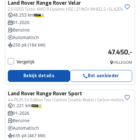
Land Rover
Range Rover Velar
2.0 P250 Turbo AWD R-Dynamic HSE | 21 INCH WHEELS | GLAZEN PANORAMA SCHUIF-KANTEL DAK |
48.253 km
01-2020
Benzine
Automatisch
250 pk (184 kW)
47.450,-
Vergelijk
HILLEGOM
Bekijk details
Bel aanbieder
Land Rover
Range Rover Sport
4.4 P635 SV Edition Two | Carbon Ceramic Brakes | Carbon motorkap | Towing Pack | Panoramisch schuifdak | NP. €313.000,-
1.221 km
01-2026
Benzine
Automatisch
635 pk (467 kW)