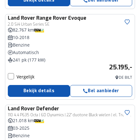
Bekijk details
Bel aanbieder
Land Rover
Range Rover Evoque
2.0 Si4 Urban Series SE
82.767 km
10-2018
Benzine
Automatisch
241 pk (177 kW)
25.195,-
Vergelijk
DE BILT
Bekijk details
Bel aanbieder
Land Rover
Defender
110 4.4 P635 Octa | 6D Dynamics | 22" duotone Black wielen | el. Trekhaak |
21.018 km
03-2025
Benzine