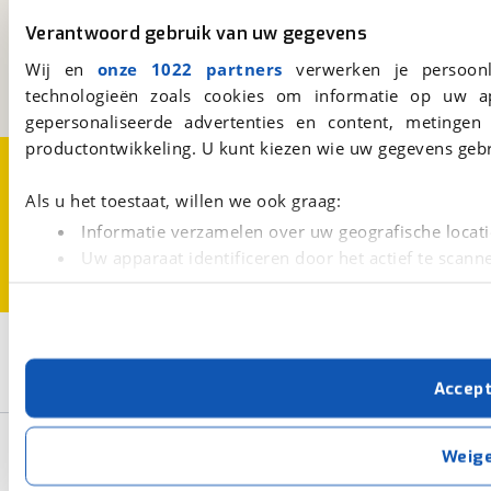
Kosterijland
15
Verantwoord gebruik van uw gegevens
3981 AJ
Bunnik
Wij en
onze 1022 partners
verwerken je persoonl
Een initiatief van
BOVAG
technologieën zoals cookies om informatie op uw a
gepersonaliseerde advertenties en content, metingen
productontwikkeling. U kunt kiezen wie uw gegevens gebr
Over viaBOVAG.nl
Disclaimer- en Privacyverklaring
Cookievoorkeuren
Vacatures
Als u het toestaat, willen we ook graag:
Informatie verzamelen over uw geografische locati
Uw apparaat identificeren door het actief te scann
Lees meer over hoe uw persoonlijke gegevens worden ve
U kunt uw toestemming op elk moment wijzigen of intrekk
2
Opslaan
Met cookies en vergelijkbare technieken zorgen we voor 
Hatchback
Land Rover
Accep
cookies zorgen ervoor dat de website goed werkt. Ook g
verbeteren. We tonen je graag relevante advertenties e
Basisgegevens
buiten onze website volgt – uiteraard op anonie
Weig
privacyverklaring
. Als je weigert, plaatsen we alleen f