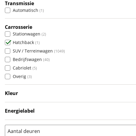
Alpina
(
2
)
Transmissie
Alpine
(
59
)
Automatisch
(
1
)
Aston Martin
(
0
)
Audi
Carrosserie
(
1685
)
Stationwagen
(
2
)
Austin
(
0
)
Hatchback
(
1
)
Auto Union
(
0
)
SUV / Terreinwagen
(
1049
)
Benimar
(
0
)
Bedrijfswagen
(
40
)
Bentley
(
0
)
Cabriolet
(
5
)
BMW
(
1463
)
Overig
(
3
)
Bold
(
0
)
BYD
(
114
)
Kleur
Cadillac
(
0
)
Grijs
(
1
)
Casalini
(
1
)
Energielabel
Changan
(
0
)
A
(
1
)
Chatenet
(
0
)
Chevrolet
(
19
)
Aantal deuren