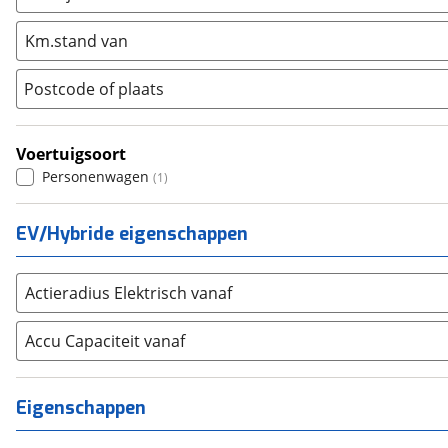
Mini
(
1089
)
Km.stand van
Nissan
(
539
)
Opel
(
2449
)
Postcode of plaats
Peugeot
(
2802
)
Renault
(
2710
)
Voertuigsoort
Seat
(
1017
)
Personenwagen
(
1
)
SKODA
(
612
)
Suzuki
(
1393
)
EV/Hybride eigenschappen
Toyota
(
3750
)
Volkswagen
(
4151
)
Actieradius Elektrisch vanaf
Volvo
(
317
)
Alle merken
Abarth
Accu Capaciteit vanaf
(
15
)
Aiways
(
0
)
Aixam
(
13
)
Eigenschappen
Alfa Romeo
(
64
)