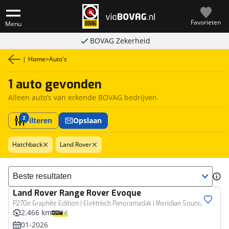
Favorieten
Menu
BOVAG Zekerheid
|
Home
>
Auto's
1 auto gevonden
Alleen auto’s van erkende BOVAG bedrijven
2
Filteren
Opslaan
Hatchback
Land Rover
Sorteer resultaten
Land Rover
Range Rover Evoque
P270e Graphite Edition | Elektrisch Panoramadak | Meridian Sound | Cold Climate Pack | 20" | 360 Camera |
2.466 km
01-2026