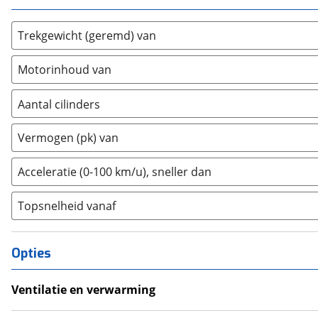
Fiat
(
1230
)
Ford
(
1476
)
Trekgewicht (geremd) van
Ford USA
(
0
)
Geely
(
0
)
Motorinhoud van
Genesis
(
0
)
GMC
(
0
)
Aantal cilinders
Goupil
(
0
)
2
(
0
)
Vermogen (pk) van
Honda
(
158
)
3
(
1
)
Hongqi
(
0
)
4
(
0
)
Acceleratie (0-100 km/u), sneller dan
Hyundai
(
1047
)
5
(
0
)
Ineos
(
0
)
Topsnelheid vanaf
6
(
0
)
Infiniti
(
2
)
8
(
0
)
Isuzu
(
0
)
10+
(
0
)
Opties
Iveco
(
0
)
JAC
(
0
)
Ventilatie en verwarming
Jaecoo
(
0
)
Climate Control