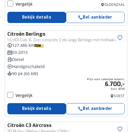
Vergelijk
OLDENZAAL
Bekijk details
Bel aanbieder
Citroën
Berlingo
Bedrijfswagen
1.6 HDI Club XL Zeer complete 3 zits lange Berlingo met trekhaak en airco
127.486 km
03-2015
Diesel
Handgeschakeld
90 pk (66 kW)
Prijs voor zakelijke kopers:
6.700,-
Excl. BTW
Vergelijk
SOEST
Bekijk details
Bel aanbieder
Citroën
C3 Aircross
110 Pk You | Rijklaar | Navigatie | DAB+ |