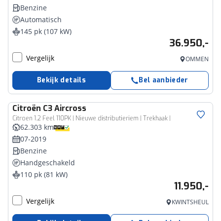
Benzine
Automatisch
145 pk (107 kW)
36.950,-
Vergelijk
OMMEN
Bekijk details
Bel aanbieder
Citroën
C3 Aircross
Citroen 1.2 Feel 110PK | Nieuwe distributieriem | Trekhaak |
62.303 km
07-2019
Benzine
Handgeschakeld
110 pk (81 kW)
11.950,-
Vergelijk
KWINTSHEUL