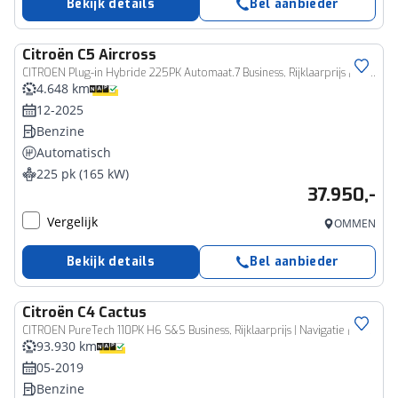
Bekijk details
Bel aanbieder
Citroën
C5 Aircross
CITROEN Plug-in Hybride 225PK Automaat.7 Business, Rijklaarprijs | Adaptieve Cruise | 360 Camera | El. kofferklep
4.648 km
12-2025
Benzine
Automatisch
225 pk (165 kW)
37.950,-
Vergelijk
OMMEN
Bekijk details
Bel aanbieder
Citroën
C4 Cactus
CITROEN PureTech 110PK H6 S&S Business, Rijklaarprijs | Navigatie | Trekhaak | Parkeersensoren | Lichtmetalen wielen 17 inch
93.930 km
05-2019
Benzine