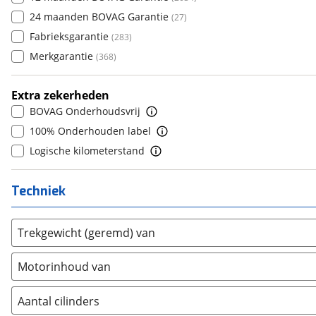
7
(
101
)
DS
24 maanden BOVAG Garantie
(
446
)
(
27
)
8
(
5
)
Estrima
Fabrieksgarantie
(
1
)
(
283
)
9
(
5
)
Etalian
Merkgarantie
(
0
)
(
368
)
10+
(
0
)
Farizon
(
0
)
Extra zekerheden
Ferrari
(
15
)
BOVAG Onderhoudsvrij
Fiat
(
2082
)
100% Onderhouden label
Ford
(
7096
)
Logische kilometerstand
Ford USA
(
3
)
Geely
(
9
)
Techniek
Genesis
(
13
)
GMC
(
4
)
Trekgewicht (geremd) van
Goupil
(
2
)
Honda
(
442
)
Motorinhoud van
Hongqi
(
13
)
Hummer
(
1
)
Aantal cilinders
Hyundai
(
2841
)