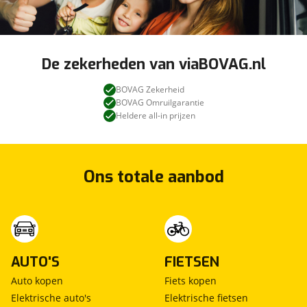
De zekerheden van viaBOVAG.nl
BOVAG Zekerheid
BOVAG Omruilgarantie
Heldere all-in prijzen
Ons totale aanbod
AUTO'S
FIETSEN
Auto kopen
Fiets kopen
Elektrische auto's
Elektrische fietsen