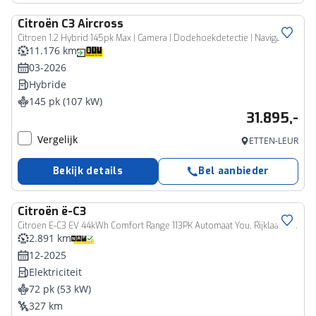
Citroën
C3 Aircross
Citroen 1.2 Hybrid 145pk Max | Camera | Dodehoekdetectie | Navigatie
11.176 km
03-2026
Hybride
145 pk (107 kW)
31.895,-
Vergelijk
ETTEN-LEUR
Bekijk details
Bel aanbieder
Citroën
ë-C3
Citroen E-C3 EV 44kWh Comfort Range 113PK Automaat You, Rijklaarprijs | Bluetooth | Smartphone houder | Airco
2.891 km
12-2025
Elektriciteit
72 pk (53 kW)
327 km