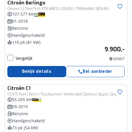
Citroën
Berlingo
Citroen 1.2 PureTech XTR AIRCO | CRUISE | TREKHAAK | BOVAG!
107.577 km
01-2018
Benzine
Handgeschakeld
110 pk (81 kW)
9.900,-
Vergelijk
GENDT
Bekijk details
Bel aanbieder
Citroën
C1
1.0 VTi Feel | Airco | Touchscreen | Achteruitrij Camera | Apple Carplay | Android auto
55.265 km
09-2019
Benzine
Handgeschakeld
73 pk (54 kW)