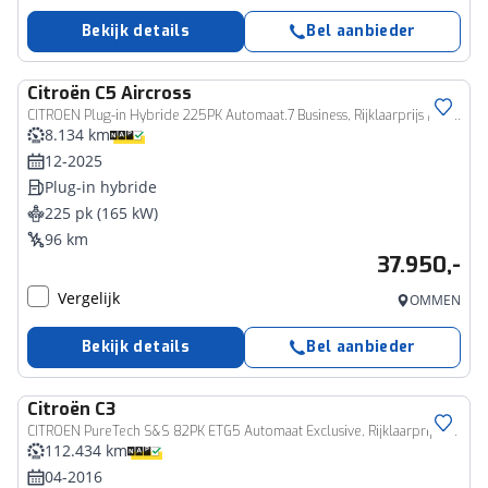
Bekijk details
Bel aanbieder
Citroën
C5 Aircross
CITROEN Plug-in Hybride 225PK Automaat.7 Business, Rijklaarprijs | Adaptieve Cruise | 360 Camera | El. kofferklep
8.134 km
12-2025
Plug-in hybride
225 pk (165 kW)
96 km
37.950,-
Vergelijk
OMMEN
Bekijk details
Bel aanbieder
Citroën
C3
CITROEN PureTech S&S 82PK ETG5 Automaat Exclusive, Rijklaarprijs | Climate Control | Apple Carplay AndroidAuto| Trekhaak | USB
112.434 km
04-2016