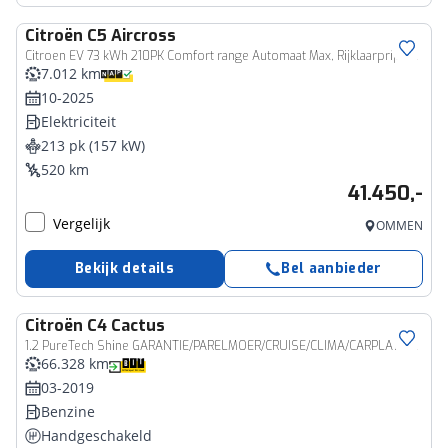
Citroën
C5 Aircross
Citroen EV 73 kWh 210PK Comfort range Automaat Max, Rijklaarprijs | Panoramadak | Leder | Stoelventilatie | 360 Camera
7.012 km
10-2025
Elektriciteit
213 pk (157 kW)
520 km
41.450,-
Vergelijk
OMMEN
Bekijk details
Bel aanbieder
Citroën
C4 Cactus
1.2 PureTech Shine GARANTIE/PARELMOER/CRUISE/CLIMA/CARPLAY/CAMERA/SENS. V+A/TREKHAAK rijklaarprijs!
66.328 km
03-2019
Benzine
Handgeschakeld