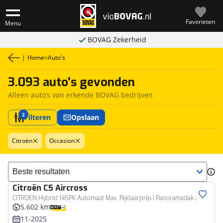
Favorieten
Menu
BOVAG Zekerheid
|
Home
>
Auto's
3.093 auto's gevonden
Alleen auto’s van erkende BOVAG bedrijven
2
Filteren
Opslaan
Citroën
Occasion
Sorteer resultaten
Citroën
C5 Aircross
CITROEN Hybrid 145PK Automaat Max, Rijklaarprijs | Panoramadak | Trekhaak afn. | Lederen interieur | Stoelmassage | Stoelventilatie
5.602 km
11-2025