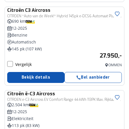
Citroën
C3 Aircross
CITROEN *Auto van de Week!* Hybrid 145pk e-DCS6 Automaat Plus, Rijklaarprijs | Camera | Apple Carplay Android Auto | Parkeersensoren
690 km
12-2025
Benzine
Automatisch
145 pk (107 kW)
27.950,-
Vergelijk
OMMEN
Bekijk details
Bel aanbieder
Citroën
ë-C3 Aircross
CITROEN e-C3 Aircross EV Comfort Range 44 kWh 113PK Max, Rijklaarprijs | Navigatie | Camera | | Lichtmetalen wielen
2.504 km
12-2025
Elektriciteit
113 pk (83 kW)