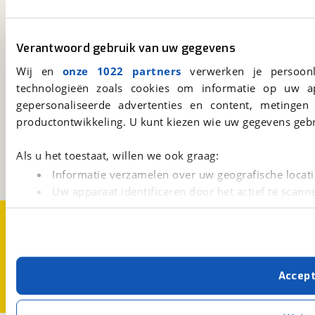
viaBOVAG.nl app
Altijd het meest recente aanbod bij de hand.
Verantwoord gebruik van uw gegevens
Download 'm nu.
Wij en
onze 1022 partners
verwerken je persoonl
technologieën zoals cookies om informatie op uw a
gepersonaliseerde advertenties en content, metingen
viaBOVAG.nl
productontwikkeling. U kunt kiezen wie uw gegevens gebr
Kosterijland
15
3981 AJ
Bunnik
Als u het toestaat, willen we ook graag:
Een initiatief van
BOVAG
Informatie verzamelen over uw geografische locati
Uw apparaat identificeren door het actief te scann
Lees meer over hoe uw persoonlijke gegevens worden ve
Over viaBOVAG.nl
Disclaimer- en Privacyverklaring
U kunt uw toestemming op elk moment wijzigen of intrekk
Cookievoorkeuren
Vacatures
Met cookies en vergelijkbare technieken zorgen we voor 
Accep
cookies zorgen ervoor dat de website goed werkt. Ook g
verbeteren. We tonen je graag relevante advertenties e
buiten onze website volgt – uiteraard op anonie