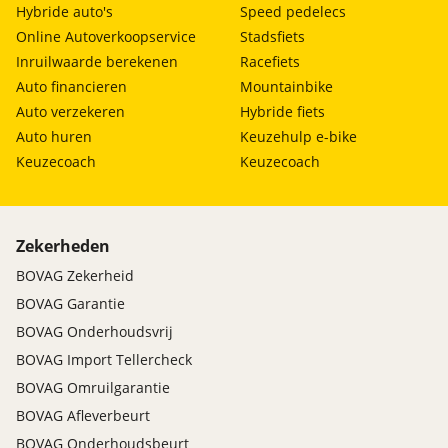
Hybride auto's
Speed pedelecs
Online Autoverkoopservice
Stadsfiets
Inruilwaarde berekenen
Racefiets
Auto financieren
Mountainbike
Auto verzekeren
Hybride fiets
Auto huren
Keuzehulp e-bike
Keuzecoach
Keuzecoach
Zekerheden
BOVAG Zekerheid
BOVAG Garantie
BOVAG Onderhoudsvrij
BOVAG Import Tellercheck
BOVAG Omruilgarantie
BOVAG Afleverbeurt
BOVAG Onderhoudsbeurt