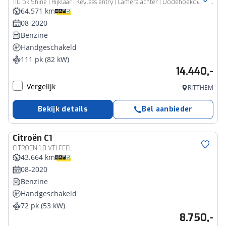
110 pk Shine | Rijklaar | Keyless entry | Camera achter | Dodehoekdetectie |
64.571 km
08-2020
Benzine
Handgeschakeld
111 pk (82 kW)
14.440,-
Vergelijk
RITTHEM
Bekijk details
Bel aanbieder
Citroën
C1
CITROEN 1.0 VTI FEEL
43.664 km
08-2020
Benzine
Handgeschakeld
72 pk (53 kW)
8.750,-