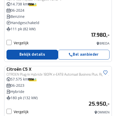
14.738 km
06-2024
Benzine
Handgeschakeld
111 pk (82 kW)
17.980,-
Vergelijk
BREDA
Bekijk details
Bel aanbieder
Citroën
C5 X
CITROEN Plug-In Hybride 180PK e-EAT8 Automaat Business Plus, Rijklaarprijs | Lederen bekleding | Navigatie | 360 Camera | Keyless Entry & Start
57.575 km
06-2023
Hybride
180 pk (132 kW)
25.950,-
Vergelijk
OMMEN