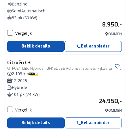
Benzine
SemiAutomatisch
82 pk (60 kW)
8.950,-
Vergelijk
OMMEN
Bekijk details
Bel aanbieder
Citroën
C3
CITROEN Mild Hybride 110PK eDCS6 Automaat Business, Rijklaarprijs | Navigatie | Parkeersensoren | Apple Carplay Android Auto
2.103 km
12-2025
Hybride
101 pk (74 kW)
24.950,-
Vergelijk
OMMEN
Bekijk details
Bel aanbieder