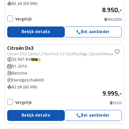
82 pk (60 kW)
8.950,-
Vergelijk
MALDEN
Bekijk details
Bel aanbieder
Citroën
Ds3
Citroen DS3 Cabrio 1.2 PureTech So Chic|Prachtige Cabrio|4 Nieuwe ALL-Seasons en SUPER weinig km s
32.947 km
01-2016
Benzine
Handgeschakeld
82 pk (60 kW)
9.995,-
Vergelijk
ESCH
Bekijk details
Bel aanbieder