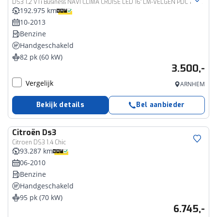
DS3 1.2 VTi Business NAVI CLIMA CRUISE LED 16" LM-VELGEN PDC 192DKM
192.975 km
10-2013
Benzine
Handgeschakeld
82 pk (60 kW)
3.500,-
Vergelijk
ARNHEM
Bekijk details
Bel aanbieder
Citroën
Ds3
Citroen DS3 1.4 Chic
93.287 km
06-2010
Benzine
Handgeschakeld
95 pk (70 kW)
6.745,-