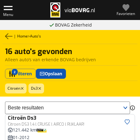
Favorieten
Menu
BOVAG Zekerheid
|
Home
>
Auto's
16 auto's gevonden
Alleen auto’s van erkende BOVAG bedrijven
2
Filteren
Opslaan
Citroën
Ds3
Sorteer resultaten
Citroën
Ds3
Citroen DS3 1.4 l CRUISE l AIRCO l RIJKLAAR!
121.442 km
01-2012