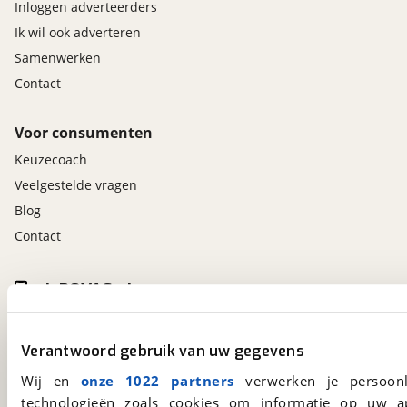
Inloggen adverteerders
Ik wil ook adverteren
Samenwerken
Contact
Voor consumenten
Keuzecoach
Veelgestelde vragen
Blog
Contact
viaBOVAG.nl app
Altijd het meest recente aanbod bij de hand.
Download 'm nu.
Verantwoord gebruik van uw gegevens
Wij en
onze 1022 partners
verwerken je persoonl
technologieën zoals cookies om informatie op uw a