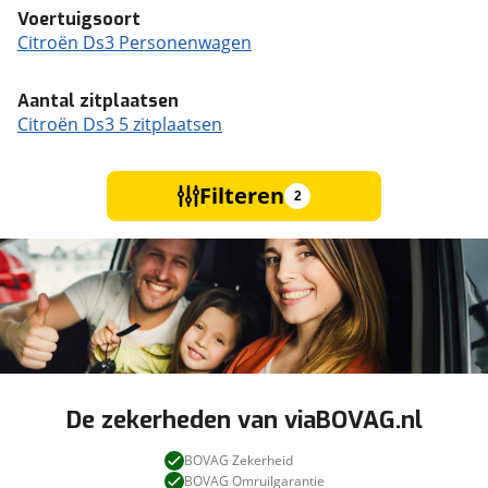
Voertuigsoort
Citroën Ds3 Personenwagen
Aantal zitplaatsen
Citroën Ds3 5 zitplaatsen
Filteren
2
De zekerheden van viaBOVAG.nl
BOVAG Zekerheid
BOVAG Omruilgarantie