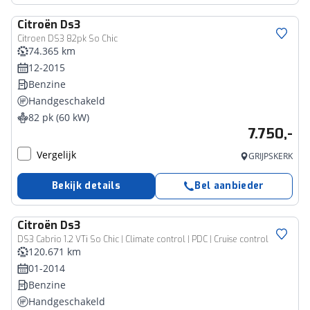
Citroën
Ds3
Citroen DS3 82pk So Chic
74.365 km
12-2015
Benzine
Handgeschakeld
82 pk (60 kW)
7.750,-
Vergelijk
GRIJPSKERK
Bekijk details
Bel aanbieder
Citroën
Ds3
DS3 Cabrio 1.2 VTi So Chic | Climate control | PDC | Cruise control
120.671 km
01-2014
Benzine
Handgeschakeld