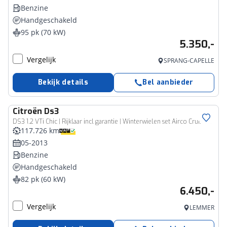
Benzine
Handgeschakeld
95 pk (70 kW)
5.350,-
Vergelijk
SPRANG-CAPELLE
Bekijk details
Bel aanbieder
Citroën
Ds3
DS3 1.2 VTi Chic | Rijklaar incl garantie | Winterwielen set Airco Cruise control Mistlampen
117.726 km
05-2013
Benzine
Handgeschakeld
82 pk (60 kW)
6.450,-
Vergelijk
LEMMER