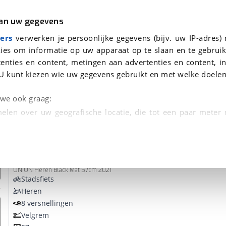
r
Kampeer
van uw gegevens
ers
verwerken je persoonlijke gegevens (bijv. uw IP-adres)
ies om informatie op uw apparaat op te slaan en te gebruik
enties en content, metingen aan advertenties en content, in
den
U kunt kiezen wie uw gegevens gebruikt en met welke doelen
Omruilgarantie, Afleverbeurt
n we ook graag:
elen over uw geografische locatie, die tot een paar meter
entificeren door het actief te scannen op specifieke
Union
E-Lite HMS H57 418Wh
 persoonlijke gegevens worden verwerkt en stel uw voo
UNION Heren Black Mat 57cm 2021
unt uw toestemming op elk moment wijzigen of in
Stadsfiets
Heren
8 versnellingen
kbare technieken zorgen we voor een betere en meer persoon
Velgrem
en ervoor dat de website goed werkt. Ook gebruiken we anal