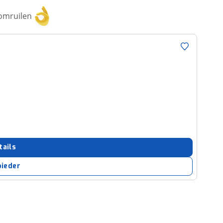
 omruilen
tails
bieder