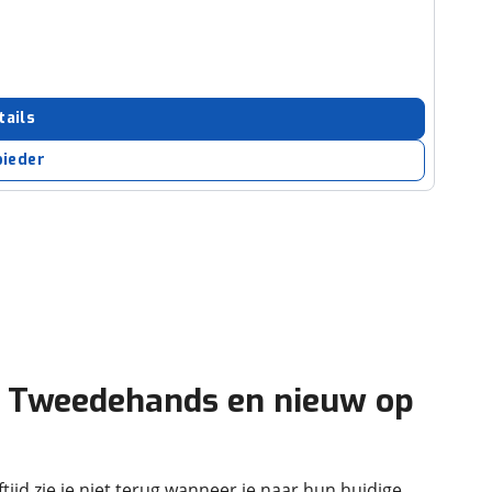
tails
bieder
n? Tweedehands en nieuw op
ijd zie je niet terug wanneer je naar hun huidige