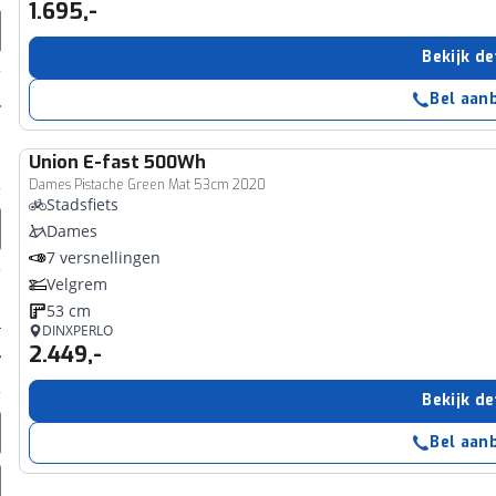
1.695,-
Bekijk de
Bel aan
Union
E-fast 500Wh
Dames Pistache Green Mat 53cm 2020
Stadsfiets
Dames
7 versnellingen
Velgrem
53 cm
DINXPERLO
2.449,-
Bekijk de
Bel aan