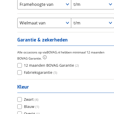
Carbon
(
0
)
15-20
Framehoogte van
t/m
(
0
)
Cortina
(
0
)
Chroom-molybdeen
(
0
)
21+
(
0
)
Flyer
(
0
)
Scandium
(
0
)
Overig
(
0
)
Staal
Wielmaat van
t/m
(
0
)
Tica
(
0
)
Titanium
(
0
)
Garantie & zekerheden
Alle occasions op viaBOVAG.nl hebben minimaal 12 maanden
BOVAG Garantie.
12 maanden BOVAG Garantie
(
2
)
Fabrieksgarantie
(
5
)
Kleur
Zwart
(
4
)
Blauw
(
1
)
Overig
(
1
)