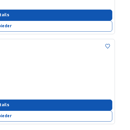
tails
bieder
tails
bieder