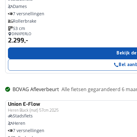
Dames
7 versnellingen
Rollerbrake
53 cm
DINXPERLO
2.299,-
Bekijk de
Bel aan
BOVAG Afleverbeurt
Alle fietsen gegarandeerd 6 ma
Union
E-Flow
Heren Black (mat) 57cm 2025
Stadsfiets
Heren
7 versnellingen