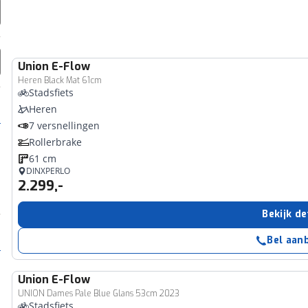
Union
E-Flow
Heren Black Mat 61cm
Stadsfiets
Heren
7 versnellingen
Rollerbrake
61 cm
DINXPERLO
2.299,-
Bekijk de
Bel aan
Union
E-Flow
UNION Dames Pale Blue Glans 53cm 2023
Stadsfiets