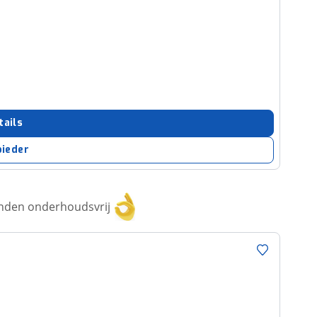
tails
bieder
anden onderhoudsvrij