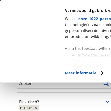
Auto
Fiets
Moto
Verantwoord gebruik 
Wij en
onze 1022 partn
<
Terug
|
Home
>
Fiets
>
Fietsen
>
Elektrische fiets
technologieën zoals cook
gepersonaliseerde advert
We hebben 7 fietsen voor je gevon
en productontwikkeling. 
Alle tweedehands fietsen inclusief BOVAG Garantie, 
Als u het toestaat, wille
en 40-Puntencheck
Informatie verzam
zijn
Uw apparaat id
Basisgegevens
Meer informatie
(fingerprinting)
Lees meer over hoe uw
Zoeken
detailgedeelte
in. U k
Cookieverklaring.
Elektrisch?
Met cookies en vergelij
Ja, E-bike
Functionele cookies zorg