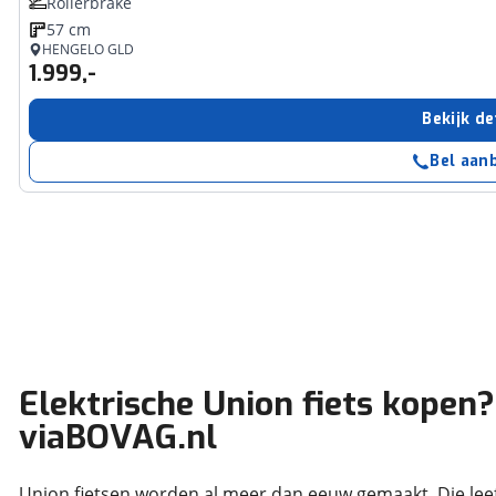
Rollerbrake
57 cm
HENGELO GLD
1.999,-
Bekijk de
Bel aan
Elektrische Union fiets kope
viaBOVAG.nl
Union fietsen worden al meer dan eeuw gemaakt. Die leeft