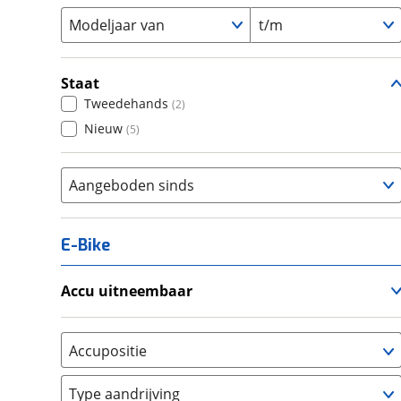
Modeljaar van
t/m
Staat
Tweedehands
(
2
)
Nieuw
(
5
)
Aangeboden sinds
E-Bike
Accu uitneembaar
Ja, uitneembaar
(
3
)
Nee, vast
(
0
)
Accupositie
Bagagedrager
(
0
)
Type aandrijving