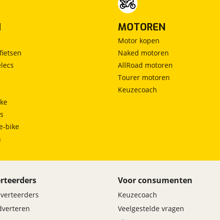
N
MOTOREN
Motor kopen
fietsen
Naked motoren
lecs
AllRoad motoren
Tourer motoren
Keuzecoach
ke
ts
e-bike
h
rteerders
Voor consumenten
dverteerders
Keuzecoach
adverteren
Veelgestelde vragen