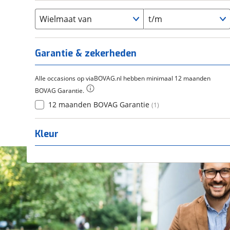
Flyer
(
0
)
Scandium
(
0
)
Overig
(
0
)
Staal
Wielmaat van
t/m
(
0
)
Tica
(
0
)
Titanium
(
0
)
Garantie & zekerheden
Alle occasions op viaBOVAG.nl hebben minimaal 12 maanden
BOVAG Garantie.
12 maanden BOVAG Garantie
(
1
)
Kleur