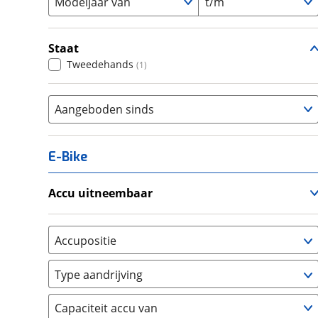
Modeljaar van
t/m
Staat
Tweedehands
(
1
)
Aangeboden sinds
E-Bike
Accu uitneembaar
Ja, uitneembaar
(
0
)
Nee, vast
(
0
)
Accupositie
Bagagedrager
(
0
)
Type aandrijving
Frame
(
0
)
Achterwiel
(
0
)
Vloer
(
0
)
Capaciteit accu van
Trapas
(
0
)