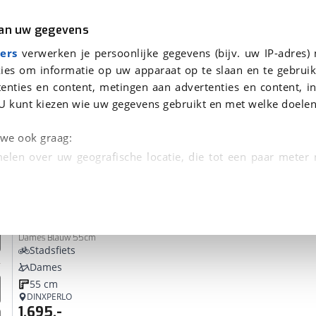
r
Kampeer
van uw gegevens
ers
verwerken je persoonlijke gegevens (bijv. uw IP-adres)
ies om informatie op uw apparaat op te slaan en te gebruik
enties en content, metingen aan advertenties en content, in
n
U kunt kiezen wie uw gegevens gebruikt en met welke doelen
Omruilgarantie, Afleverbeurt
n we ook graag:
elen over uw geografische locatie, die tot een paar meter
entificeren door het actief te scannen op specifieke
Union
E-lane
 persoonlijke gegevens worden verwerkt en stel uw voo
Dames Blauw 55cm
unt uw toestemming op elk moment wijzigen of in
Stadsfiets
Dames
55 cm
kbare technieken zorgen we voor een betere en meer persoon
DINXPERLO
1.695,-
en ervoor dat de website goed werkt. Ook gebruiken we anal