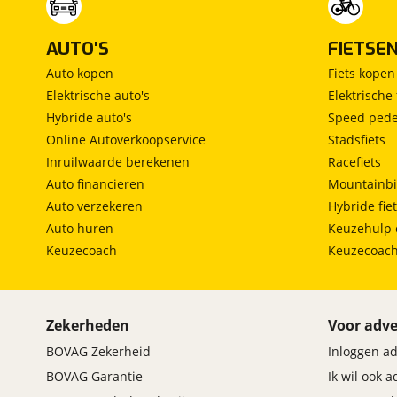
AUTO'S
FIETSE
Auto kopen
Fiets kopen
Elektrische auto's
Elektrische 
Hybride auto's
Speed pede
Online Autoverkoopservice
Stadsfiets
Inruilwaarde berekenen
Racefiets
Auto financieren
Mountainbi
Auto verzekeren
Hybride fie
Auto huren
Keuzehulp 
Keuzecoach
Keuzecoac
Zekerheden
Voor adve
BOVAG Zekerheid
Inloggen a
BOVAG Garantie
Ik wil ook 