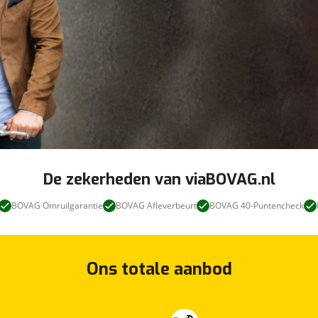
De zekerheden van viaBOVAG.nl
BOVAG Omruilgarantie
BOVAG Afleverbeurt
BOVAG 40-Puntencheck
Ons totale aanbod