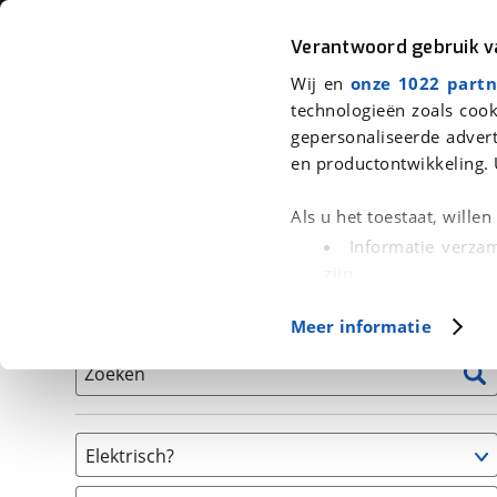
Auto
Fiets
Moto
Verantwoord gebruik 
Wij en
onze 1022 partn
<
Terug
|
Home
>
Fiets
>
Fietsen
technologieën zoals cook
gepersonaliseerde advert
We hebben 1 fiets voor je gevonde
en productontwikkeling. 
Alle tweedehands fietsen inclusief BOVAG Garantie, 
Als u het toestaat, wille
en 40-Puntencheck
Informatie verzam
zijn
Uw apparaat id
Basisgegevens
Meer informatie
(fingerprinting)
Lees meer over hoe uw
Zoeken
detailgedeelte
in. U k
Cookieverklaring.
Elektrisch?
Met cookies en vergelij
Ja, E-bike
Functionele cookies zorg
(
1
)