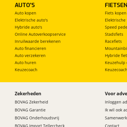
AUTO'S
FIETSE
Auto kopen
Fiets kopen
Elektrische auto's
Elektrische 
Hybride auto's
Speed pede
Online Autoverkoopservice
Stadsfiets
Inruilwaarde berekenen
Racefiets
Auto financieren
Mountainbi
Auto verzekeren
Hybride fie
Auto huren
Keuzehulp 
Keuzecoach
Keuzecoac
Zekerheden
Voor adve
BOVAG Zekerheid
Inloggen a
BOVAG Garantie
Ik wil ook 
BOVAG Onderhoudsvrij
Samenwerk
BOVAG Import Tellercheck
Contact