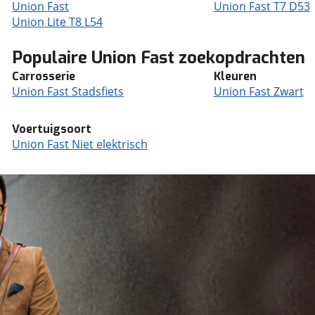
Union Fast
Union Fast T7 D53
Union Lite T8 L54
Populaire Union Fast zoekopdrachten
Carrosserie
Kleuren
Union Fast Stadsfiets
Union Fast Zwart
Voertuigsoort
Union Fast Niet elektrisch