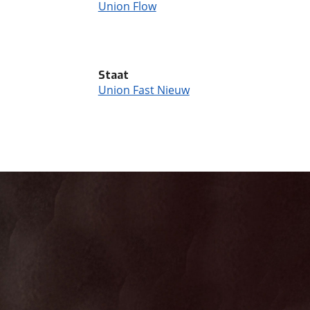
Union Flow
Staat
Union Fast Nieuw