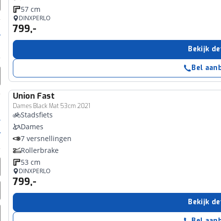
57 cm
DINXPERLO
799,-
Bekijk de
Bel aan
Union
Fast
Dames Black Mat 53cm 2021
Stadsfiets
Dames
7 versnellingen
Rollerbrake
53 cm
DINXPERLO
799,-
Bekijk de
Bel aan