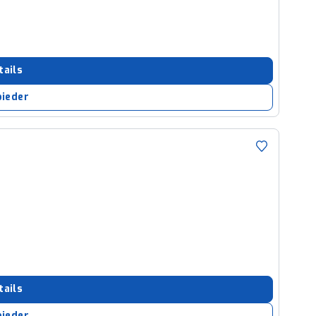
tails
bieder
tails
bieder