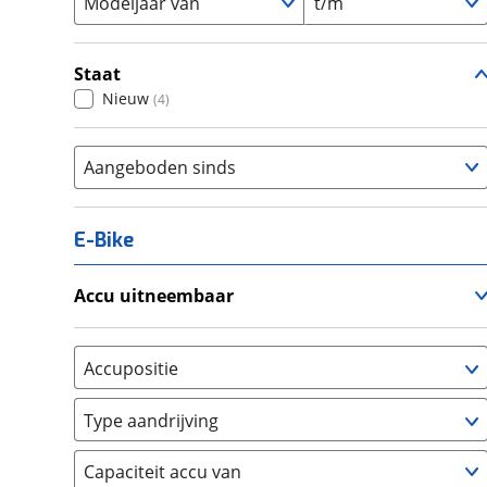
Modeljaar van
t/m
Staat
Nieuw
(
4
)
Aangeboden sinds
E-Bike
Accu uitneembaar
Ja, uitneembaar
(
0
)
Nee, vast
(
1
)
Accupositie
Bagagedrager
(
0
)
Type aandrijving
Frame
(
0
)
Achterwiel
(
0
)
Vloer
(
0
)
Capaciteit accu van
Trapas
(
0
)