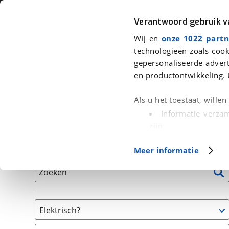
Auto
Fiets
Moto
Verantwoord gebruik 
Wij en
onze 1022 partn
<
Terug
|
Home
>
Fiets
>
Fietsen
technologieën zoals cook
gepersonaliseerde advert
We hebben 4 fietsen voor je gevon
en productontwikkeling. 
Alle tweedehands fietsen inclusief BOVAG Garantie, 
Als u het toestaat, wille
en 40-Puntencheck
Informatie verzam
zijn
Uw apparaat id
Basisgegevens
Meer informatie
(fingerprinting)
Lees meer over hoe uw
Zoeken
detailgedeelte
in. U k
Cookieverklaring.
Elektrisch?
Met cookies en vergelij
Niet elektrisch
Functionele cookies zorg
(
4
)