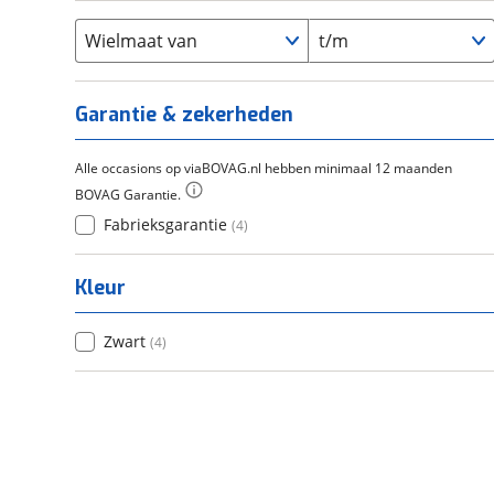
Flyer
(
0
)
Scandium
(
0
)
Overig
(
0
)
Staal
Wielmaat van
t/m
(
0
)
Tica
(
0
)
Titanium
(
0
)
Garantie & zekerheden
Alle occasions op viaBOVAG.nl hebben minimaal 12 maanden
BOVAG Garantie.
Fabrieksgarantie
(
4
)
Kleur
Zwart
(
4
)