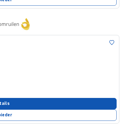
 omruilen
tails
bieder