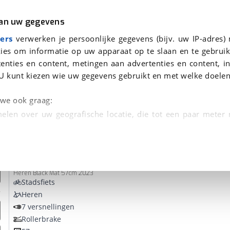
r
Kampeer
van uw gegevens
ers
verwerken je persoonlijke gegevens (bijv. uw IP-adres)
ies om informatie op uw apparaat op te slaan en te gebruik
enties en content, metingen aan advertenties en content, in
den
U kunt kiezen wie uw gegevens gebruikt en met welke doelen
Omruilgarantie, Afleverbeurt
n we ook graag:
elen over uw geografische locatie, die tot een paar meter
entificeren door het actief te scannen op specifieke
Union
Fast
 persoonlijke gegevens worden verwerkt en stel uw voo
Heren Black Mat 57cm 2023
unt uw toestemming op elk moment wijzigen of in
Stadsfiets
Heren
7 versnellingen
kbare technieken zorgen we voor een betere en meer persoon
Rollerbrake
en ervoor dat de website goed werkt. Ook gebruiken we anal