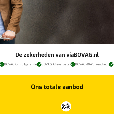
De zekerheden van viaBOVAG.nl
BOVAG Omruilgarantie
BOVAG Afleverbeurt
BOVAG 40-Puntencheck
Ons totale aanbod