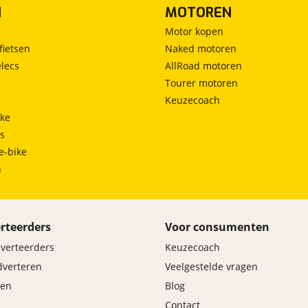
N
MOTOREN
Motor kopen
fietsen
Naked motoren
lecs
AllRoad motoren
Tourer motoren
Keuzecoach
ke
ts
e-bike
h
rteerders
Voor consumenten
dverteerders
Keuzecoach
adverteren
Veelgestelde vragen
en
Blog
Contact