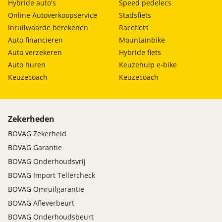
Hybride auto's
Speed pedelecs
Online Autoverkoopservice
Stadsfiets
Inruilwaarde berekenen
Racefiets
Auto financieren
Mountainbike
Auto verzekeren
Hybride fiets
Auto huren
Keuzehulp e-bike
Keuzecoach
Keuzecoach
Zekerheden
BOVAG Zekerheid
BOVAG Garantie
BOVAG Onderhoudsvrij
BOVAG Import Tellercheck
BOVAG Omruilgarantie
BOVAG Afleverbeurt
BOVAG Onderhoudsbeurt