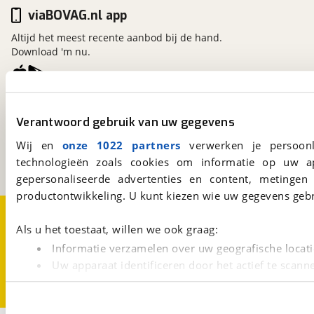
viaBOVAG.nl app
Altijd het meest recente aanbod bij de hand.
Download 'm nu.
viaBOVAG.nl
Verantwoord gebruik van uw gegevens
Kosterijland
15
3981 AJ
Bunnik
Wij en
onze 1022 partners
verwerken je persoonl
Een initiatief van
technologieën zoals cookies om informatie op uw a
BOVAG
gepersonaliseerde advertenties en content, metingen
productontwikkeling. U kunt kiezen wie uw gegevens gebr
Over viaBOVAG.nl
Disclaimer- en Privacyverklaring
Cookievoorkeuren
Vacatures
Als u het toestaat, willen we ook graag:
Informatie verzamelen over uw geografische locati
Uw apparaat identificeren door het actief te scann
Lees meer over hoe uw persoonlijke gegevens worden ve
U kunt uw toestemming op elk moment wijzigen of intrekk