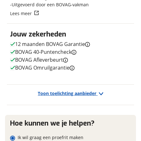
Uitgevoerd door een BOVAG-vakman
Vraag mijn reservering aan
E-bike
Lees meer
Elektrisch?
Ja, E-bike
viaBOVAG.nl verwerkt je persoonsgegevens om je aanvraag zo
Jouw zekerheden
goed mogelijk bij de aanbieder te brengen. Lees hier meer
over in onze
privacyverklaring
.
12 maanden BOVAG Garantie
BOVAG 40-Puntencheck
Financieel
BOVAG Afleverbeurt
Prijs
€ 1.695,-
BOVAG Omruilgarantie
BTW/marge
Marge
Toon toelichting aanbieder
Garanties
BOVAG Garantie
12 maanden
Hoe kunnen we je helpen?
Ik wil graag een proefrit maken