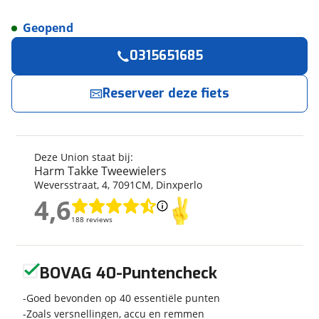
Geopend
Reserveer
nu!
Algemeen
0315651685
Merk
Union
Harm Takke Tweewielers
neemt snel contact
met je op.
Model
E-lane
Reserveer deze fiets
Soort fiets
Stadsfiets
Jouw contactgegevens
Frametype
Dames
Framehoogte
55 cm
Deze Union staat bij:
Naam
Wielmaat
28 inch
Harm Takke Tweewielers
Weversstraat
,
4
,
7091CM
,
Dinxperlo
Nieuw of occasion
Occasion
4,6
4,6
E-mailadres
188 reviews
188 reviews
Techniek
Geen reviews gevonden
BOVAG 40-Puntencheck
Telefoonnummer (optioneel)
Fabriekskleur
Blauw
Goed bevonden op 40 essentiële punten
Zoals versnellingen, accu en remmen