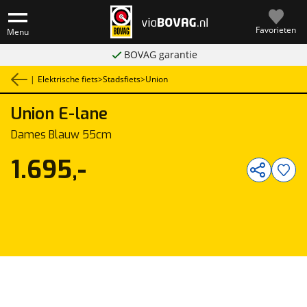
Favorieten
Menu
BOVAG garantie
|
Elektrische fiets
>
Stadsfiets
>
Union
Union
E-lane
1
/
1
Dames Blauw 55cm
1.695,-