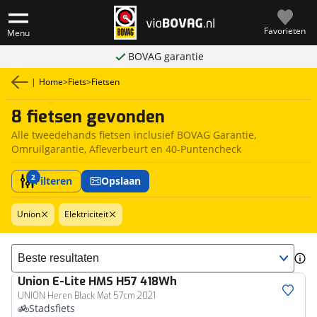
Favorieten
Menu
BOVAG garantie
|
Home
>
Fiets
>
Fietsen
8 fietsen gevonden
Alle tweedehands fietsen inclusief BOVAG Garantie,
Omruilgarantie, Afleverbeurt en 40-Puntencheck
2
Filteren
Opslaan
Union
Elektriciteit
Sorteer resultaten
Union
E-Lite HMS H57 418Wh
UNION Heren Black Mat 57cm 2021
Stadsfiets