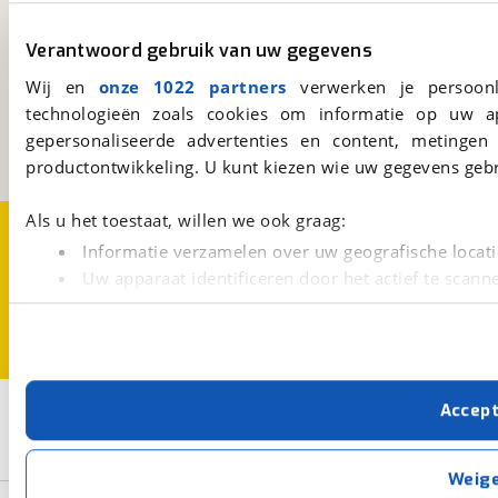
Verantwoord gebruik van uw gegevens
viaBOVAG.nl
Wij en
onze 1022 partners
verwerken je persoonl
Kosterijland
15
3981 AJ
Bunnik
technologieën zoals cookies om informatie op uw a
Een initiatief van
gepersonaliseerde advertenties en content, metingen
BOVAG
productontwikkeling. U kunt kiezen wie uw gegevens gebr
Als u het toestaat, willen we ook graag:
Over viaBOVAG.nl
Disclaimer- en Privacyverklaring
Cookievoorkeuren
Vacatures
Informatie verzamelen over uw geografische locati
Uw apparaat identificeren door het actief te scann
Lees meer over hoe uw persoonlijke gegevens worden ve
U kunt uw toestemming op elk moment wijzigen of intrekk
Met cookies en vergelijkbare technieken zorgen we voor 
2
Accep
Opslaan
cookies zorgen ervoor dat de website goed werkt. Ook g
verbeteren. We tonen je graag relevante advertenties e
Union
Elektriciteit
buiten onze website volgt – uiteraard op anonie
Weig
privacyverklaring
. Als je weigert, plaatsen we alleen f