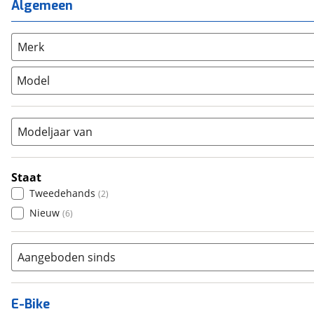
Mountainbike
(
0
)
Algemeen
Unisex
(
0
)
Overig
(
0
)
Racefiets
(
0
)
Merk
Stadsfiets
(
8
)
Model
Tandem
(
0
)
Vouwfiets
(
0
)
Modeljaar van
Staat
Tweedehands
(
2
)
Nieuw
(
6
)
Aangeboden sinds
E-Bike