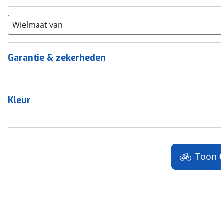
21+
(
0
)
Scandium
(
0
)
Staal
Wielmaat van
(
0
)
Tica
(
0
)
Titanium
(
0
)
Garantie & zekerheden
Kleur
Toon