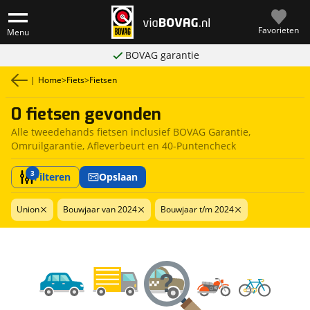
Favorieten
Menu
BOVAG garantie
|
Home
>
Fiets
>
Fietsen
0 fietsen gevonden
Alle tweedehands fietsen inclusief BOVAG Garantie,
Omruilgarantie, Afleverbeurt en 40-Puntencheck
3
Filteren
Opslaan
Union
Bouwjaar van 2024
Bouwjaar t/m 2024