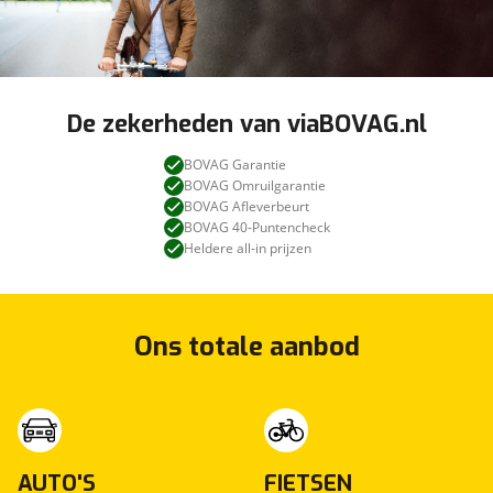
De zekerheden van viaBOVAG.nl
BOVAG Garantie
BOVAG Omruilgarantie
BOVAG Afleverbeurt
BOVAG 40-Puntencheck
Heldere all-in prijzen
Ons totale aanbod
AUTO'S
FIETSEN