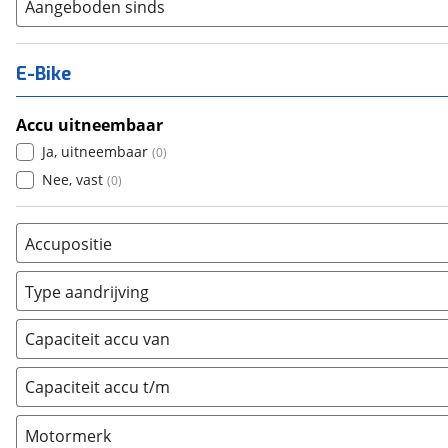
Aangeboden sinds
E-Bike
Accu uitneembaar
Ja, uitneembaar
(
0
)
Nee, vast
(
0
)
Accupositie
Bagagedrager
(
0
)
Type aandrijving
Frame
(
0
)
Achterwiel
(
0
)
Vloer
(
0
)
Capaciteit accu van
Trapas
(
0
)
Achterbank
(
0
)
Voorwiel
(
0
)
Capaciteit accu t/m
Kofferbak
(
0
)
Overig
(
0
)
Motormerk