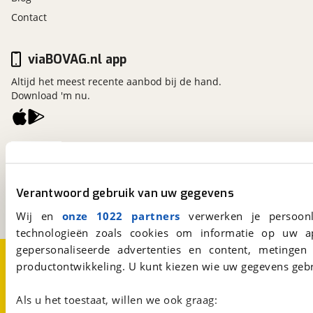
Contact
viaBOVAG.nl app
Altijd het meest recente aanbod bij de hand.
Download 'm nu.
viaBOVAG.nl
Kosterijland
15
3981 AJ
Bunnik
Verantwoord gebruik van uw gegevens
Een initiatief van
BOVAG
Wij en
onze 1022 partners
verwerken je persoonl
technologieën zoals cookies om informatie op uw a
gepersonaliseerde advertenties en content, metingen
Over viaBOVAG.nl
Disclaimer- en Privacyverklaring
productontwikkeling. U kunt kiezen wie uw gegevens gebr
Cookievoorkeuren
Vacatures
Als u het toestaat, willen we ook graag: