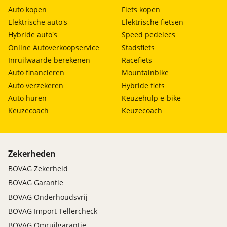
Auto kopen
Fiets kopen
Elektrische auto's
Elektrische fietsen
Hybride auto's
Speed pedelecs
Online Autoverkoopservice
Stadsfiets
Inruilwaarde berekenen
Racefiets
Auto financieren
Mountainbike
Auto verzekeren
Hybride fiets
Auto huren
Keuzehulp e-bike
Keuzecoach
Keuzecoach
Zekerheden
BOVAG Zekerheid
BOVAG Garantie
BOVAG Onderhoudsvrij
BOVAG Import Tellercheck
BOVAG Omruilgarantie