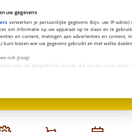
r
Kampeer
van uw gegevens
n Mat 53cm 2020
viaBOVAG.nl verwerkt je persoonsgegevens om je aanvraag zo goed mogelijk bij de aanbieder te brengen. Lees hi
ers
verwerken je persoonlijke gegevens (bijv. uw IP-adres)
ies om informatie op uw apparaat op te slaan en te gebruik
enties en content, metingen aan advertenties en content, in
U kunt kiezen wie uw gegevens gebruikt en met welke doelen
n we ook graag:
elen over uw geografische locatie, die tot een paar meter
1
/
1
entificeren door het actief te scannen op specifieke
 persoonlijke gegevens worden verwerkt en stel uw voo
unt uw toestemming op elk moment wijzigen of in
kbare technieken zorgen we voor een betere en meer persoon
en ervoor dat de website goed werkt. Ook gebruiken we anal