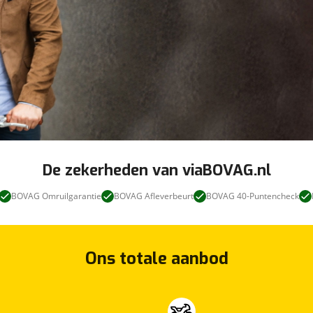
De zekerheden van viaBOVAG.nl
BOVAG Omruilgarantie
BOVAG Afleverbeurt
BOVAG 40-Puntencheck
Ons totale aanbod