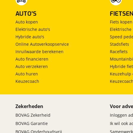
AUTO'S
FIETSE
Auto kopen
Fiets kopen
Elektrische auto's
Elektrische 
Hybride auto's
Speed pede
Online Autoverkoopservice
Stadsfiets
Inruilwaarde berekenen
Racefiets
Auto financieren
Mountainbi
Auto verzekeren
Hybride fie
Auto huren
Keuzehulp 
Keuzecoach
Keuzecoac
Zekerheden
Voor adve
BOVAG Zekerheid
Inloggen a
BOVAG Garantie
Ik wil ook 
BOVAG Onderhoudsvrij
Samenwerk