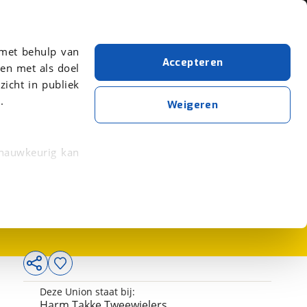
Over viaBOVAG.nl
er meer over in onze
 met behulp van
Accepteren
en met als doel
zicht in publiek
.
Weigeren
 nauwkeurig kan
2.449,-
 eigenschappen
rkeuren in het
trekken in de
lijke ervaring.
Deze Union staat bij:
ytische cookies
Harm Takke Tweewielers