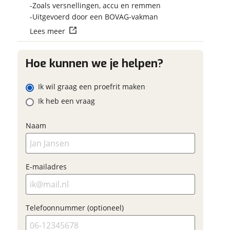
Vraag mijn reser
Zoals versnellingen, accu en remmen
 contactgegevens
w vraag
aan
Uitgevoerd door een BOVAG-vakman
Lees meer
viaBOVAG.nl verwerk
viaBOVAG -
persoonsgegevens om je a
veilig en
Hoe kunnen we je helpen?
goed mogelijk bij de aan
ladres
brengen. Lees hier meer o
vertrouwd
privacyverklaring
Ik wil graag een proefrit maken
m
Ik heb een vraag
oonnummer (optioneel)
Naam
ladres
raag mijn proefrit
E-mailadres
aan
oonnummer (optioneel)
viaBOVAG.nl verwerkt je
Telefoonnummer (optioneel)
nsgegevens om je aanvraag zo
mogelijk bij de aanbieder te