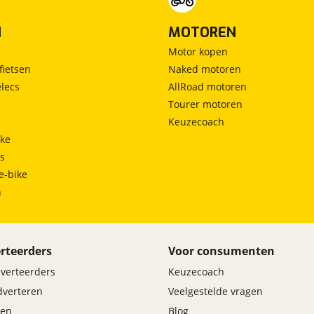
N
MOTOREN
Motor kopen
fietsen
Naked motoren
lecs
AllRoad motoren
Tourer motoren
Keuzecoach
ke
ts
e-bike
h
rteerders
Voor consumenten
dverteerders
Keuzecoach
adverteren
Veelgestelde vragen
en
Blog