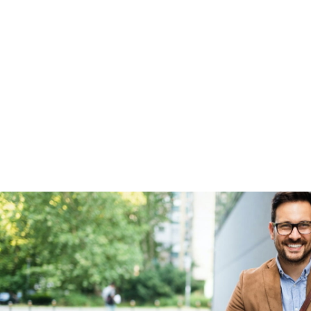
Garanties
BOVAG Garantie
Fabrieksgarantie van
toepassing
Fabrieksgarantie
Ja