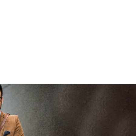
brenge
V
vertrouwd
viaBOVAG -
persoo
veilig en
goed
brenge
vertrouwd