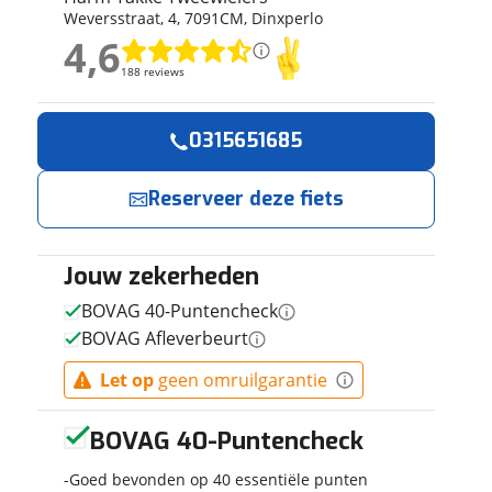
Weversstraat
,
4
,
7091CM
,
Dinxperlo
ruiken daarvoor
4,6
eme basis. Meer
4,6
lleen functionele
188 reviews
188 reviews
passen via de
Geen reviews gevonden
0315651685
Reserveer
Jouw contactgeg
nu!
Reserveer deze fiets
Naam
Ik heb
interesse in
Jouw zekerheden
E-mailadres
Union E-fast
BOVAG 40-Puntencheck
500Wh
BOVAG Afleverbeurt
Dames
Pistache
Harm Takke
Let op
geen omruilgarantie
Telefoonnummer (opti
Green Mat
Tweewielers
53cm 2020
neemt snel
BOVAG 40-Puntencheck
contact met je
op.
Goed bevonden op 40 essentiële punten