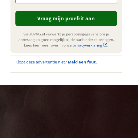
n. Lees hier meer over in onze
erstuur mijn vraag
privacyverklaring
.
Vraag mijn proefrit aan
viaBOVAG.nl verwerkt je
nsgegevens om je aanvraag zo
 mogelijk bij de aanbieder te
viaBOVAG.nl verwerkt je persoonsgegevens om je
n. Lees hier meer over in onze
aanvraag zo goed mogelijk bij de aanbieder te brengen.
privacyverklaring
.
Lees hier meer over in onze
privacyverklaring
.
Klopt deze advertentie niet?
Meld een fout.
Wat
Wat is jou
opgevallen?
vervelend
dat je een
Wat klopt er
fout hebt
niet?
ontdekt.
Union E-fast
Kan je ons nog
500Wh