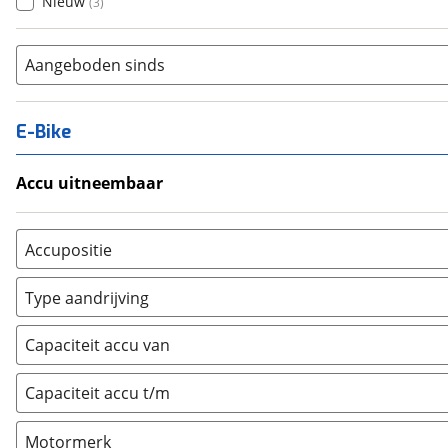
Nieuw
(
3
)
Aangeboden sinds
E-Bike
Accu uitneembaar
Ja, uitneembaar
(
0
)
Nee, vast
(
0
)
Accupositie
Bagagedrager
(
0
)
Type aandrijving
Frame
(
0
)
Achterwiel
(
0
)
Vloer
(
0
)
Capaciteit accu van
Trapas
(
0
)
Achterbank
(
0
)
Voorwiel
(
0
)
Capaciteit accu t/m
Kofferbak
(
0
)
Overig
(
0
)
Motormerk