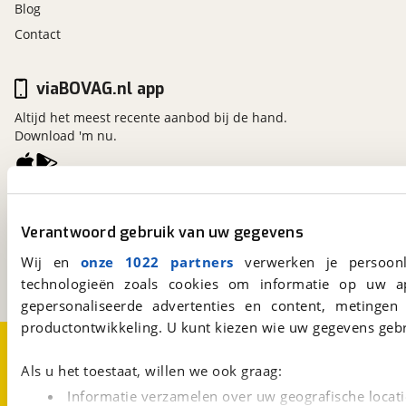
Blog
Contact
viaBOVAG.nl app
Altijd het meest recente aanbod bij de hand.
Download 'm nu.
viaBOVAG.nl
Verantwoord gebruik van uw gegevens
Kosterijland
15
3981 AJ
Bunnik
Wij en
onze 1022 partners
verwerken je persoonl
Een initiatief van
BOVAG
technologieën zoals cookies om informatie op uw a
gepersonaliseerde advertenties en content, metingen
productontwikkeling. U kunt kiezen wie uw gegevens gebr
Over viaBOVAG.nl
Disclaimer- en Privacyverklaring
Cookievoorkeuren
Vacatures
Als u het toestaat, willen we ook graag:
Informatie verzamelen over uw geografische locati