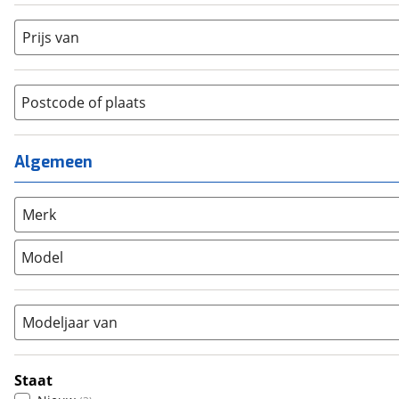
Dames
(
0
)
Crosshybride
(
0
)
Dames monotube
(
0
)
Cruiserfiets
(
0
)
Prijs van
Heren
(
0
)
Hybride fiets
(
0
)
Jongens
(
0
)
Jeugdfiets
(
0
)
Lage instap
Postcode of plaats
(
0
)
Kinderfiets
(
0
)
Meisjes
(
0
)
Ligfiets
(
0
)
Mixed
(
0
)
Mountainbike
(
0
)
Algemeen
Unisex
(
3
)
Overig
(
0
)
Racefiets
(
0
)
Merk
Stadsfiets
(
0
)
Model
Tandem
(
0
)
Vouwfiets
(
0
)
Modeljaar van
Staat