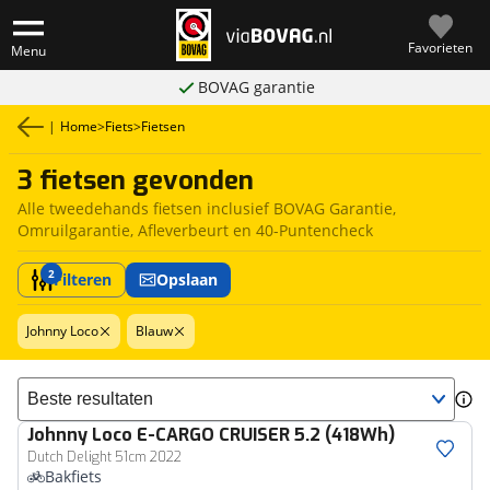
Favorieten
Menu
BOVAG garantie
|
Home
>
Fiets
>
Fietsen
3 fietsen gevonden
Alle tweedehands fietsen inclusief BOVAG Garantie,
Omruilgarantie, Afleverbeurt en 40-Puntencheck
2
Filteren
Opslaan
Johnny Loco
Blauw
Sorteer resultaten
Johnny Loco
E-CARGO CRUISER 5.2 (418Wh)
Dutch Delight 51cm 2022
Bakfiets