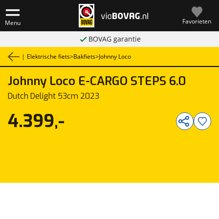
Favorieten
Menu
BOVAG garantie
|
Elektrische fiets
>
Bakfiets
>
Johnny Loco
Johnny Loco
E-CARGO STEPS 6.0
1
/
1
Dutch Delight 53cm 2023
4.399,-