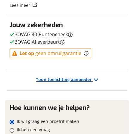
Lees meer
Fabriekskleur
Dutch Delight
Vraag mijn reservering aan
Jouw zekerheden
viaBOVAG.nl verwerkt je persoonsgegevens om je aanvraag zo
goed mogelijk bij de aanbieder te brengen. Lees hier meer
BOVAG 40-Puntencheck
E-bike
over in onze
privacyverklaring
.
BOVAG Afleverbeurt
Elektrisch?
Ja, E-bike
Let op
geen omruilgarantie
Financieel
Toon toelichting aanbieder
Prijs
€ 4.399,-
BTW/marge
BTW
Bijtellingspercentage
7 %
Hoe kunnen we je helpen?
Nieuwprijs
€ 4.399,-
Ik wil graag een proefrit maken
Ik heb een vraag