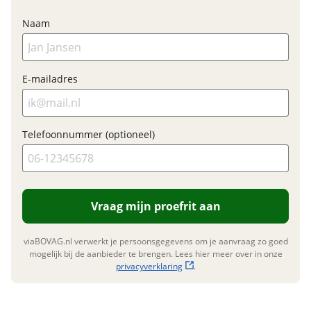
Garanties
Naam
BOVAG Garantie
Fabrieksgarantie van
toepassing
Fabrieksgarantie
Ja
E-mailadres
Telefoonnummer (optioneel)
Vraag mijn proefrit aan
viaBOVAG.nl verwerkt je persoonsgegevens om je aanvraag zo goed
mogelijk bij de aanbieder te brengen. Lees hier meer over in onze
privacyverklaring
.