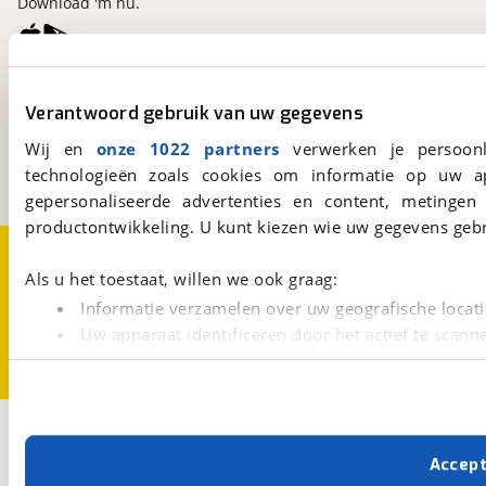
Download 'm nu.
viaBOVAG.nl
Verantwoord gebruik van uw gegevens
Kosterijland
15
3981 AJ
Bunnik
Wij en
onze 1022 partners
verwerken je persoonl
Een initiatief van
technologieën zoals cookies om informatie op uw a
BOVAG
gepersonaliseerde advertenties en content, metingen
productontwikkeling. U kunt kiezen wie uw gegevens gebr
Over viaBOVAG.nl
Disclaimer- en Privacyverklaring
Cookievoorkeuren
Vacatures
Als u het toestaat, willen we ook graag:
Informatie verzamelen over uw geografische locati
Uw apparaat identificeren door het actief te scann
Lees meer over hoe uw persoonlijke gegevens worden ve
U kunt uw toestemming op elk moment wijzigen of intrekk
Met cookies en vergelijkbare technieken zorgen we voor 
Accep
cookies zorgen ervoor dat de website goed werkt. Ook g