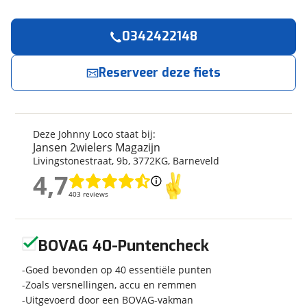
0342422148
Reserveer
nu!
Algemeen
Merk
Johnny Loco
Reserveer deze fiets
Jansen 2wielers Magazijn
neemt snel contact
met je op.
Model
E-CARGO STEPS 6.0
Modeljaar
2023
Jouw contactgegevens
Soort fiets
Bakfiets
Deze Johnny Loco staat bij:
Frametype
Unisex
Jansen 2wielers Magazijn
Naam
Livingstonestraat
,
9
b
,
3772KG
,
Barneveld
Framehoogte
53 cm
4,7
Nieuw of occasion
Nieuw
4,7
403 reviews
403 reviews
E-mailadres
Geen reviews gevonden
BOVAG 40-Puntencheck
Techniek
Telefoonnummer (optioneel)
Transmissie
Goed bevonden op 40 essentiële punten
Naaf
Zoals versnellingen, accu en remmen
Aantal versnellingen
5
Uitgevoerd door een BOVAG-vakman
Kleur
Blauw