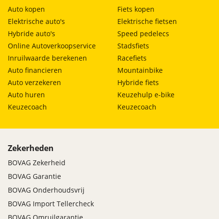
Auto kopen
Fiets kopen
Elektrische auto's
Elektrische fietsen
Hybride auto's
Speed pedelecs
Online Autoverkoopservice
Stadsfiets
Inruilwaarde berekenen
Racefiets
Auto financieren
Mountainbike
Auto verzekeren
Hybride fiets
Auto huren
Keuzehulp e-bike
Keuzecoach
Keuzecoach
Zekerheden
BOVAG Zekerheid
BOVAG Garantie
BOVAG Onderhoudsvrij
BOVAG Import Tellercheck
BOVAG Omruilgarantie