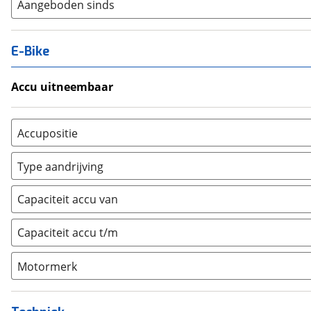
Aangeboden sinds
E-Bike
Accu uitneembaar
Ja, uitneembaar
(
0
)
Nee, vast
(
0
)
Accupositie
Bagagedrager
(
0
)
Type aandrijving
Frame
(
0
)
Achterwiel
(
0
)
Vloer
(
0
)
Capaciteit accu van
Trapas
(
0
)
Achterbank
(
0
)
Voorwiel
(
0
)
Capaciteit accu t/m
Kofferbak
(
0
)
Overig
(
0
)
Motormerk
Bosch
(
0
)
Yamaha
(
0
)