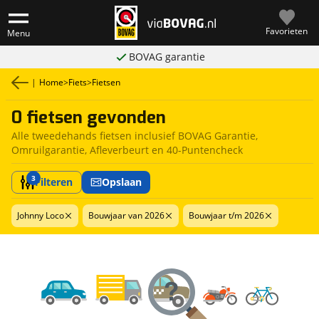
Favorieten
Menu
BOVAG garantie
|
Home
>
Fiets
>
Fietsen
0 fietsen gevonden
Alle tweedehands fietsen inclusief BOVAG Garantie,
Omruilgarantie, Afleverbeurt en 40-Puntencheck
3
Filteren
Opslaan
Johnny Loco
Bouwjaar van 2026
Bouwjaar t/m 2026