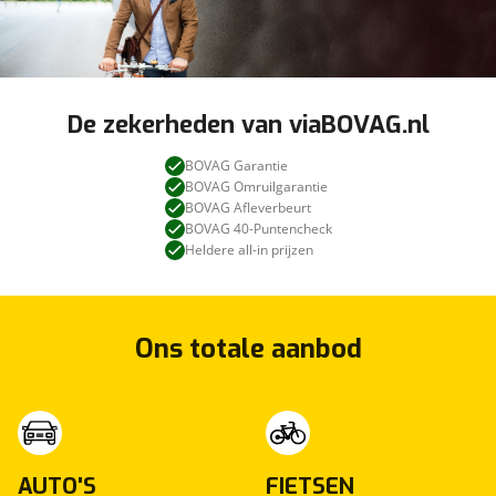
De zekerheden van viaBOVAG.nl
BOVAG Garantie
BOVAG Omruilgarantie
BOVAG Afleverbeurt
BOVAG 40-Puntencheck
Heldere all-in prijzen
Ons totale aanbod
AUTO'S
FIETSEN