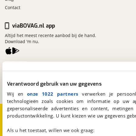
Contact
viaBOVAG.nl app
Altijd het meest recente aanbod bij de hand.
Download 'm nu.
viaBOVAG.nl
Kosterijland
15
3981 AJ
Bunnik
Verantwoord gebruik van uw gegevens
Een initiatief van
BOVAG
Wij en
onze 1022 partners
verwerken je persoonl
technologieën zoals cookies om informatie op uw a
gepersonaliseerde advertenties en content, metingen
Over viaBOVAG.nl
Disclaimer- en Privacyverklaring
productontwikkeling. U kunt kiezen wie uw gegevens gebr
Cookievoorkeuren
Vacatures
Als u het toestaat, willen we ook graag: