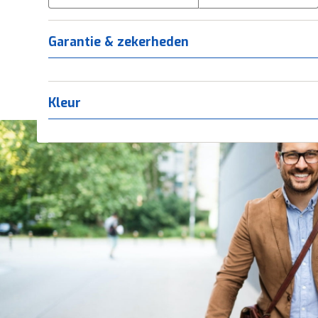
Tica
(
0
)
Titanium
(
0
)
Garantie & zekerheden
Kleur