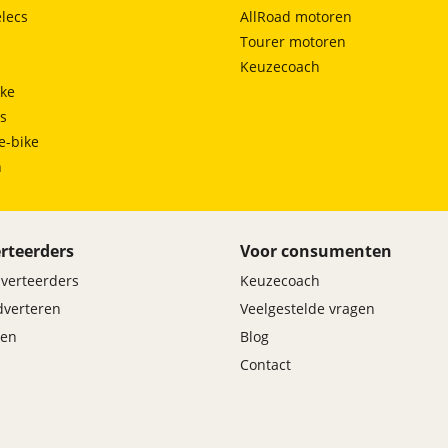
lecs
AllRoad motoren
Tourer motoren
Keuzecoach
ke
ts
e-bike
h
rteerders
Voor consumenten
dverteerders
Keuzecoach
adverteren
Veelgestelde vragen
en
Blog
Contact