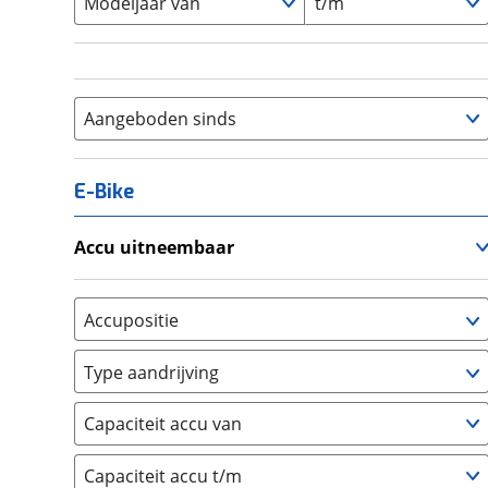
Modeljaar van
t/m
Aangeboden sinds
E-Bike
Accu uitneembaar
Ja, uitneembaar
(
0
)
Nee, vast
(
0
)
Accupositie
Bagagedrager
(
0
)
Type aandrijving
Frame
(
0
)
Achterwiel
(
0
)
Vloer
(
0
)
Capaciteit accu van
Trapas
(
0
)
Achterbank
(
0
)
Voorwiel
(
0
)
Capaciteit accu t/m
Kofferbak
(
0
)