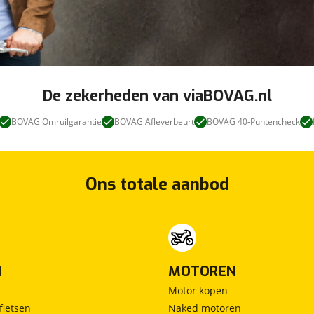
De zekerheden van viaBOVAG.nl
BOVAG Omruilgarantie
BOVAG Afleverbeurt
BOVAG 40-Puntencheck
Ons totale aanbod
N
MOTOREN
Motor kopen
fietsen
Naked motoren