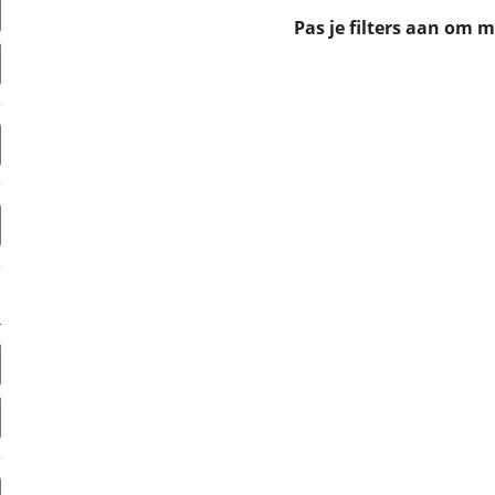
erbeteren. We tonen je graag relevante advertenties en geb
Pas je filters aan om 
ag op en buiten onze website volgt – uiteraard op anoni
laimer en privacyverklaring
. Als je weigert, plaatsen we a
che cookies. Je voorkeuren kun je later altijd aan