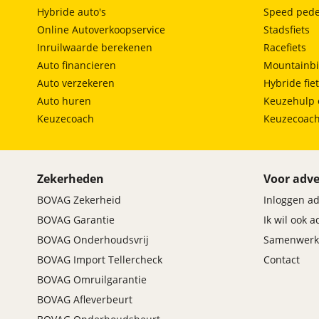
Hybride auto's
Speed pede
Online Autoverkoopservice
Stadsfiets
Inruilwaarde berekenen
Racefiets
Auto financieren
Mountainbi
Auto verzekeren
Hybride fie
Auto huren
Keuzehulp 
Keuzecoach
Keuzecoac
Zekerheden
Voor adve
BOVAG Zekerheid
Inloggen a
BOVAG Garantie
Ik wil ook 
BOVAG Onderhoudsvrij
Samenwerk
BOVAG Import Tellercheck
Contact
BOVAG Omruilgarantie
BOVAG Afleverbeurt