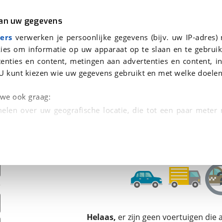
r
Kampeer
van uw gegevens
ers
verwerken je persoonlijke gegevens (bijv. uw IP-adres)
ies om informatie op uw apparaat op te slaan en te gebruik
enties en content, metingen aan advertenties en content, in
den
U kunt kiezen wie uw gegevens gebruikt en met welke doelen
Omruilgarantie, Afleverbeurt
n we ook graag:
elen over uw geografische locatie, die tot een paar meter
entificeren door het actief te scannen op specifieke
 persoonlijke gegevens worden verwerkt en stel uw voo
unt uw toestemming op elk moment wijzigen of in
kbare technieken zorgen we voor een betere en meer persoon
Helaas,
er zijn geen voertuigen die
en ervoor dat de website goed werkt. Ook gebruiken we anal