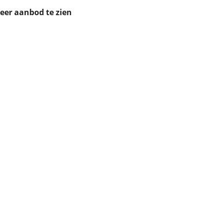
ruiken daarvoor
meer aanbod te zien
eme basis. Meer
lleen functionele
passen via de