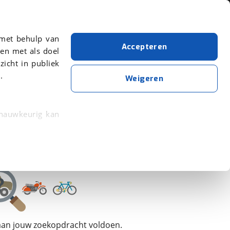
Over viaBOVAG.nl
 met behulp van
Accepteren
en met als doel
zicht in publiek
.
Johnny Loco
Bouwjaar van 2022
Bouwjaar t/m 2022
Weigeren
Wis alle filters
Zoekopdracht opslaan
 nauwkeurig kan
 eigenschappen
rkeuren in het
trekken in de
lijke ervaring.
 aan jouw zoekopdracht voldoen.
ytische cookies