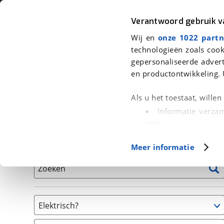
Auto
Fiets
Moto
Verantwoord gebruik 
Wij en
onze 1022 partn
<
Terug
|
Home
>
Fiets
>
Fietsen
technologieën zoals cook
gepersonaliseerde advert
We hebben 0 fietsen voor je gevon
en productontwikkeling. 
Alle tweedehands fietsen inclusief BOVAG Garantie, 
Als u het toestaat, wille
en 40-Puntencheck
Informatie verzam
zijn
Uw apparaat id
Basisgegevens
Meer informatie
(fingerprinting)
Lees meer over hoe uw
Zoeken
detailgedeelte
in. U k
Cookieverklaring.
Elektrisch?
Met cookies en vergelij
Niet elektrisch
Functionele cookies zorg
(
0
)