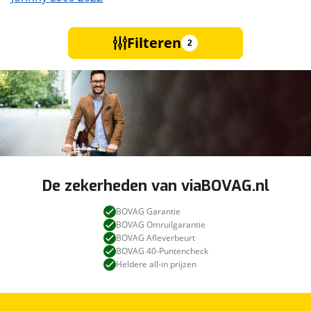
Filteren
2
De zekerheden van viaBOVAG.nl
BOVAG Garantie
BOVAG Omruilgarantie
BOVAG Afleverbeurt
BOVAG 40-Puntencheck
Heldere all-in prijzen