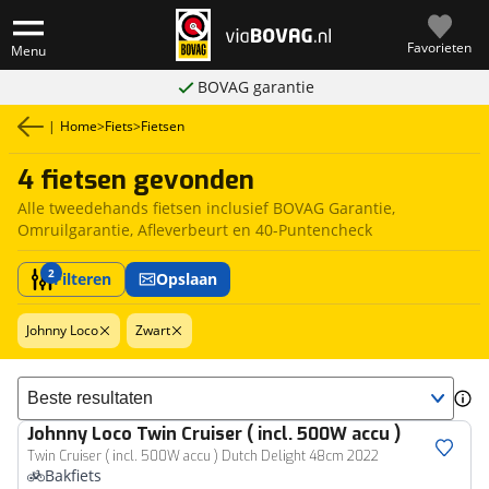
Favorieten
Menu
BOVAG garantie
|
Home
>
Fiets
>
Fietsen
4 fietsen gevonden
Alle tweedehands fietsen inclusief BOVAG Garantie,
Omruilgarantie, Afleverbeurt en 40-Puntencheck
2
Filteren
Opslaan
Johnny Loco
Zwart
Sorteer resultaten
Johnny Loco
Twin Cruiser ( incl. 500W accu )
Twin Cruiser ( incl. 500W accu ) Dutch Delight 48cm 2022
Bakfiets