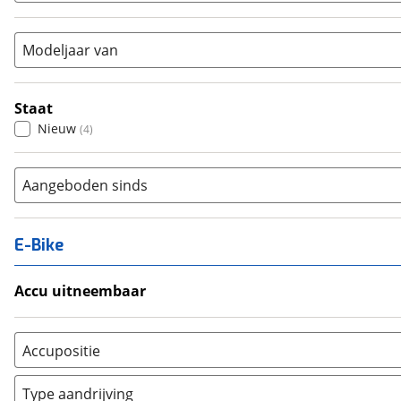
Vouwfiets
(
0
)
Modeljaar van
Staat
Nieuw
(
4
)
Aangeboden sinds
E-Bike
Accu uitneembaar
Ja, uitneembaar
(
0
)
Nee, vast
(
0
)
Accupositie
Bagagedrager
(
0
)
Type aandrijving