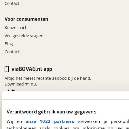
Contact
Voor consumenten
Keuzecoach
Veelgestelde vragen
Blog
Contact
viaBOVAG.nl app
Altijd het meest recente aanbod bij de hand.
Download 'm nu.
viaBOVAG.nl
Verantwoord gebruik van uw gegevens
Kosterijland
15
3981 AJ
Bunnik
Wij en
onze 1022 partners
verwerken je persoonl
Een initiatief van
technologieën zoals cookies om informatie op uw a