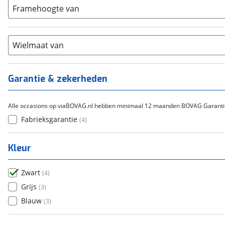
Carbon
(
0
)
15-20
Framehoogte van
(
0
)
Cortina
(
0
)
Chroom-molybdeen
(
0
)
21+
(
0
)
Flyer
(
0
)
Scandium
(
0
)
Overig
(
0
)
Staal
Wielmaat van
(
0
)
Tica
(
0
)
Titanium
(
0
)
Garantie & zekerheden
Alle occasions op viaBOVAG.nl hebben minimaal 12 maanden BOVAG Garanti
Fabrieksgarantie
(
4
)
Kleur
Zwart
(
4
)
Grijs
(
3
)
Blauw
(
3
)