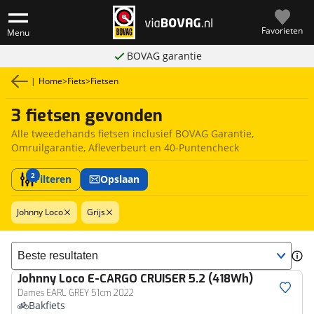
Favorieten
Menu
BOVAG garantie
|
Home
>
Fiets
>
Fietsen
3 fietsen gevonden
Alle tweedehands fietsen inclusief BOVAG Garantie,
Omruilgarantie, Afleverbeurt en 40-Puntencheck
2
Filteren
Opslaan
Johnny Loco
Grijs
Sorteer resultaten
Johnny Loco
E-CARGO CRUISER 5.2 (418Wh)
Dames EARL GREY 51cm 2022
Bakfiets