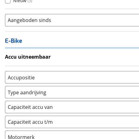
Nieuw
(
3
)
Aangeboden sinds
E-Bike
Accu uitneembaar
Ja, uitneembaar
(
0
)
Nee, vast
(
0
)
Accupositie
Bagagedrager
(
0
)
Type aandrijving
Frame
(
0
)
Achterwiel
(
0
)
Vloer
(
0
)
Capaciteit accu van
Trapas
(
0
)
Achterbank
(
0
)
Voorwiel
(
0
)
Capaciteit accu t/m
Kofferbak
(
0
)
Overig
(
0
)
Motormerk