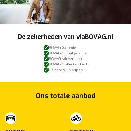
De zekerheden van viaBOVAG.nl
BOVAG Garantie
BOVAG Omruilgarantie
BOVAG Afleverbeurt
BOVAG 40-Puntencheck
Heldere all-in prijzen
Ons totale aanbod