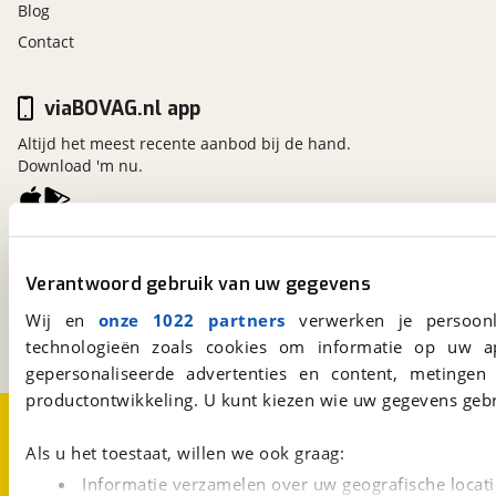
Blog
Contact
viaBOVAG.nl app
Altijd het meest recente aanbod bij de hand.
Download 'm nu.
viaBOVAG.nl
Verantwoord gebruik van uw gegevens
Kosterijland
15
3981 AJ
Bunnik
Wij en
onze 1022 partners
verwerken je persoonl
Een initiatief van
BOVAG
technologieën zoals cookies om informatie op uw a
gepersonaliseerde advertenties en content, metingen
productontwikkeling. U kunt kiezen wie uw gegevens gebr
Over viaBOVAG.nl
Disclaimer- en Privacyverklaring
Cookievoorkeuren
Vacatures
Als u het toestaat, willen we ook graag:
Informatie verzamelen over uw geografische locati