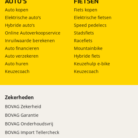
AUTO'S
FIETSEN
Auto kopen
Fiets kopen
Elektrische auto's
Elektrische fietsen
Hybride auto's
Speed pedelecs
Online Autoverkoopservice
Stadsfiets
Inruilwaarde berekenen
Racefiets
Auto financieren
Mountainbike
Auto verzekeren
Hybride fiets
Auto huren
Keuzehulp e-bike
Keuzecoach
Keuzecoach
Zekerheden
BOVAG Zekerheid
BOVAG Garantie
BOVAG Onderhoudsvrij
BOVAG Import Tellercheck