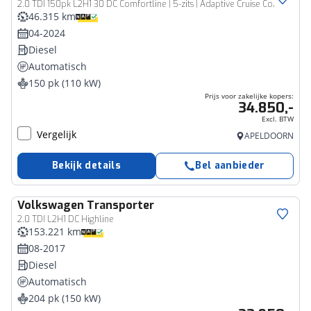
2.0 TDI 150pk L2H1 30 DC Comfortline | 5-zits | Adaptive Cruise Control | Apple Carplay
46.315 km
04-2024
Diesel
Automatisch
150 pk (110 kW)
Prijs voor zakelijke kopers:
34.850,-
Excl. BTW
Vergelijk
APELDOORN
Bekijk details
Bel aanbieder
Volkswagen
Transporter
Bedrijfswagen
2.0 TDI L2H1 DC Highline
153.221 km
08-2017
Diesel
Automatisch
204 pk (150 kW)