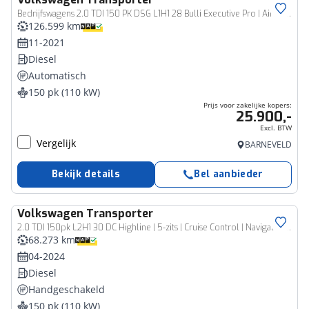
Bedrijfswagen
Bedrijfswagens 2.0 TDI 150 PK DSG L1H1 28 Bulli Executive Pro | Airco | Elek pakk. | Ad. Cruise Control | Virtueel cockpit | LED | 20"| Sidebars |
126.599 km
11-2021
Diesel
Automatisch
150 pk (110 kW)
Prijs voor zakelijke kopers:
25.900,-
Excl. BTW
Vergelijk
BARNEVELD
Bekijk details
Bel aanbieder
Volkswagen
Transporter
Bedrijfswagen
2.0 TDI 150pk L2H1 30 DC Highline | 5-zits | Cruise Control | Navigatie | LED Koplampen
68.273 km
04-2024
Diesel
Handgeschakeld
150 pk (110 kW)