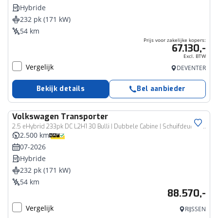
Hybride
232 pk (171 kW)
54 km
Prijs voor zakelijke kopers:
67.130,-
Excl. BTW
Vergelijk
DEVENTER
Bekijk details
Bel aanbieder
Volkswagen
Transporter
Bedrijfswagen
2.5 eHybrid 233pk DC L2H1 30 Bulli | Dubbele Cabine | Schuifdeur L&R | Trekhaak
2.500 km
07-2026
Hybride
232 pk (171 kW)
54 km
88.570,-
Vergelijk
RIJSSEN