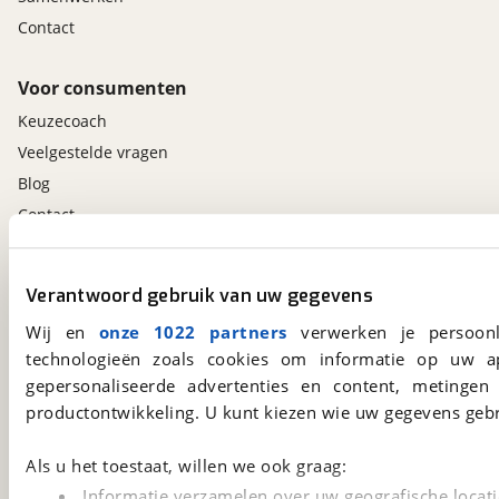
Contact
Voor consumenten
Keuzecoach
Veelgestelde vragen
Blog
Contact
viaBOVAG.nl app
Verantwoord gebruik van uw gegevens
Altijd het meest recente aanbod bij de hand.
Wij en
onze 1022 partners
verwerken je persoonl
Download 'm nu.
technologieën zoals cookies om informatie op uw a
gepersonaliseerde advertenties en content, metingen
productontwikkeling. U kunt kiezen wie uw gegevens gebr
viaBOVAG.nl
Kosterijland
15
Als u het toestaat, willen we ook graag:
3981 AJ
Bunnik
Informatie verzamelen over uw geografische locati