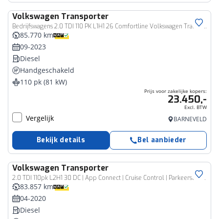
Volkswagen
Transporter
Bedrijfswagen
Bedrijfswagens 2.0 TDI 110 PK L1H1 26 Comfortline Volkswagen Transporter 2.0 TDI L1H1 26 Highline
85.770 km
09-2023
Diesel
Handgeschakeld
110 pk (81 kW)
Prijs voor zakelijke kopers:
23.450,-
Excl. BTW
Vergelijk
BARNEVELD
Bekijk details
Bel aanbieder
Volkswagen
Transporter
Bedrijfswagen
2.0 TDI 110pk L2H1 30 DC | App Connect | Cruise Control | Parkeersensoren Achter | Airco | Dubbele Cabine
83.857 km
04-2020
Diesel