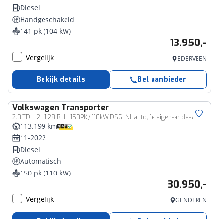
Diesel
Handgeschakeld
141 pk (104 kW)
13.950,-
Vergelijk
EDERVEEN
Bekijk details
Bel aanbieder
Volkswagen
Transporter
Bedrijfswagen
2.0 TDI L2H1 28 Bulli 150PK / 110kW DSG, NL auto, 1e eigenaar dealeronderhouden en door ons geleverd, digital cockpit pro, adaptieve cruise control (ACC), achteruitrijcamera (Rear View), elektrisch verstel-, verwarm- en inklapbare buitenspiegels, verwarmbare voorstoelen, parkeersensoren voor en achter (PDC), lederen bekleding, multifunctioneel lederen stuurwiel, achterklep, zijschuifdeur rechts, LED verlichting etc.
113.199 km
11-2022
Diesel
Automatisch
150 pk (110 kW)
30.950,-
Vergelijk
GENDEREN