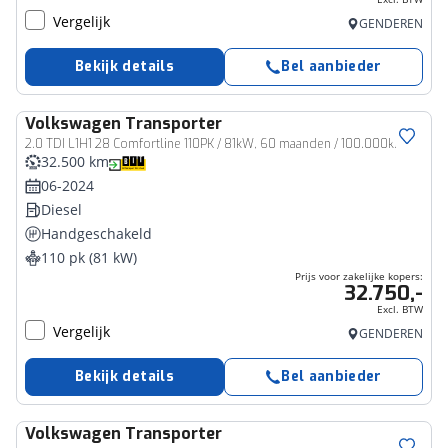
Vergelijk
GENDEREN
Bekijk details
Bel aanbieder
Volkswagen
Transporter
Bedrijfswagen
2.0 TDI L1H1 28 Comfortline 110PK / 81kW, 60 maanden / 100.000km garantie, cruise control, airco, achteruitrijcamera (rear view), bijrijdersbank, armsteun, Apple Carplay & Android Auto, achterdeuren zonder ruit
32.500 km
06-2024
Diesel
Handgeschakeld
110 pk (81 kW)
Prijs voor zakelijke kopers:
32.750,-
Excl. BTW
Vergelijk
GENDEREN
Bekijk details
Bel aanbieder
Volkswagen
Transporter
Bedrijfswagen