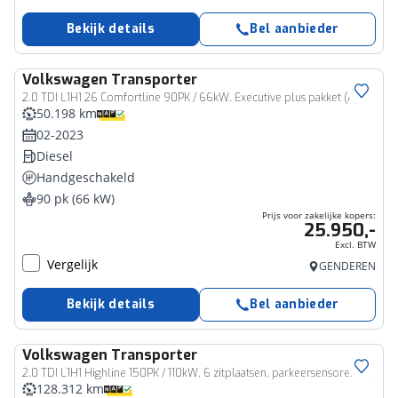
Bekijk details
Bel aanbieder
Volkswagen
Transporter
Bedrijfswagen
2.0 TDI L1H1 26 Comfortline 90PK / 66kW, Executive plus pakket (Apple Carplay & Android Auto, navigatie discover pro, DAB+), bijrijdersbank, airco, achteruitrijcamera (rear view), achterdeuren zonder ruit, tussenwand, betonplex vloer, zijwand betimmering, trekhaak
50.198 km
02-2023
Diesel
Handgeschakeld
90 pk (66 kW)
Prijs voor zakelijke kopers:
25.950,-
Excl. BTW
Vergelijk
GENDEREN
Bekijk details
Bel aanbieder
Volkswagen
Transporter
Bedrijfswagen
2.0 TDI L1H1 Highline 150PK / 110kW, 6 zitplaatsen, parkeersensoren voor en achter (pdc), 16" LMV, trekhaak, multifunctioneel lederen stuurwiel, verwarmbare voorruit, navigatie, bumpers in kleur, licht en regensensor, elektrisch verstel-, verwarm- en inklapbare buitenspiegels etc.
128.312 km