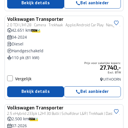
Bekijk details
Bel aanbieder
Volkswagen
Transporter
Bedrijfswagen
2.0 TDI L1H1 28 · Camera · Trekhaak · Apple/Android Car Play · Navigatie · Cruise Control · Vloerplaat · 16'' Inch · Garantie t/m 01-04-2028 of 100.000km
42.651 km
04-2024
Diesel
Handgeschakeld
110 pk (81 kW)
Prijs voor zakelijke kopers:
27.740,-
Excl. BTW
Vergelijk
UITHOORN
Bekijk details
Bel aanbieder
Volkswagen
Transporter
Bedrijfswagen
2.5 eHybrid 233pk L2H1 30 Bulli | Schuifdeur L&R | Trekhaak | Dashcam
2.500 km
07-2026