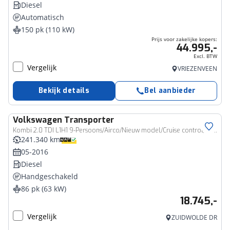
Diesel
Automatisch
150 pk (110 kW)
Prijs voor zakelijke kopers:
44.995,-
Excl. BTW
Vergelijk
VRIEZENVEEN
Bekijk details
Bel aanbieder
Volkswagen
Transporter
Kombi 2.0 TDI L1H1 9-Persoons/Airco/Nieuw model/Cruise control/EXCL. BTW
241.340 km
05-2016
Diesel
Handgeschakeld
86 pk (63 kW)
18.745,-
Vergelijk
ZUIDWOLDE DR