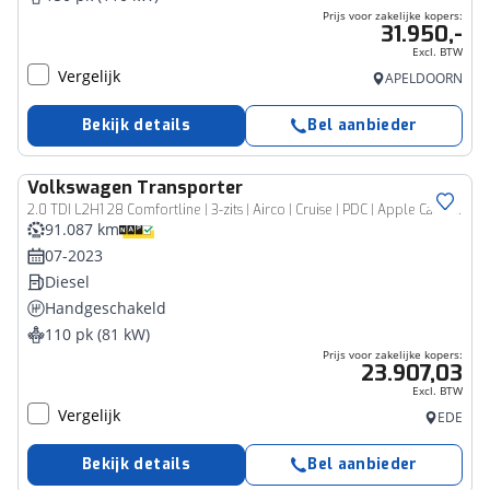
Prijs voor zakelijke kopers:
31.950,-
Excl. BTW
Vergelijk
APELDOORN
Bekijk details
Bel aanbieder
Volkswagen
Transporter
Bedrijfswagen
2.0 TDI L2H1 28 Comfortline | 3-zits | Airco | Cruise | PDC | Apple Carplay | Android Auto | Volledig betimmerd |
91.087 km
07-2023
Diesel
Handgeschakeld
110 pk (81 kW)
Prijs voor zakelijke kopers:
23.907,03
Excl. BTW
Vergelijk
EDE
Bekijk details
Bel aanbieder