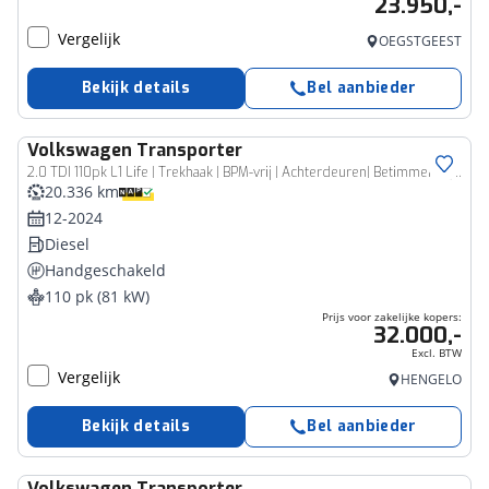
23.950,-
Vergelijk
OEGSTGEEST
Bekijk details
Bel aanbieder
Volkswagen
Transporter
Bedrijfswagen
2.0 TDI 110pk L1 Life | Trekhaak | BPM-vrij | Achterdeuren| Betimmering | Camera | Navi dmv AppleCarplay/AndroidAuto | LED-koplampen | Climatronic
20.336 km
12-2024
Diesel
Handgeschakeld
110 pk (81 kW)
Prijs voor zakelijke kopers:
32.000,-
Excl. BTW
Vergelijk
HENGELO
Bekijk details
Bel aanbieder
Volkswagen
Transporter