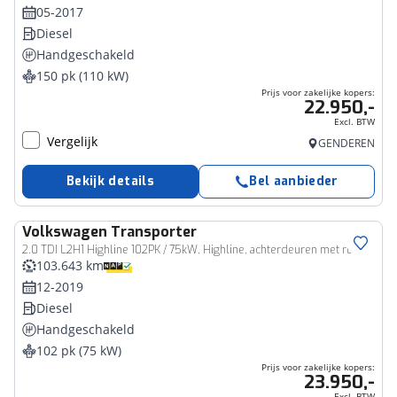
05-2017
Diesel
Handgeschakeld
150 pk (110 kW)
Prijs voor zakelijke kopers:
22.950,-
Excl. BTW
Vergelijk
GENDEREN
Bekijk details
Bel aanbieder
Volkswagen
Transporter
Bedrijfswagen
2.0 TDI L2H1 Highline 102PK / 75kW, Highline, achterdeuren met ruit en wisser, navigatie, multifunctioneel lederen stuurwiel, parkeersensoren voor en achter (pdc), trekhaak, voorruit verwarming, cruise control, licht en regensensor, airco
103.643 km
12-2019
Diesel
Handgeschakeld
102 pk (75 kW)
Prijs voor zakelijke kopers:
23.950,-
Excl. BTW