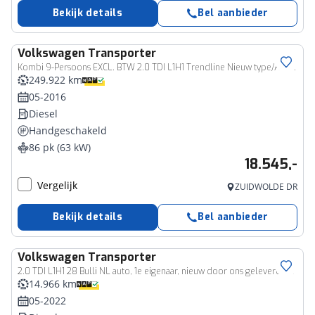
Bekijk details
Bel aanbieder
Volkswagen
Transporter
Kombi 9-Persoons EXCL. BTW 2.0 TDI L1H1 Trendline Nieuw type/Airco/9-Persoons/CD
249.922 km
05-2016
Diesel
Handgeschakeld
86 pk (63 kW)
18.545,-
Vergelijk
ZUIDWOLDE DR
Bekijk details
Bel aanbieder
Volkswagen
Transporter
Bedrijfswagen
2.0 TDI L1H1 28 Bulli NL auto, 1e eigenaar, nieuw door ons geleverd en onderhouden, BULLI Full LED, 17" LMV, digital cockpit pro, discover pro navigatie, Apple carplay & Android auto, stoelverwarming, camera, achterdeuren met wisser, adaptieve cruise control (acc), stoelverwarming, achteruitrijcamera, DAB+ etc.
14.966 km
05-2022