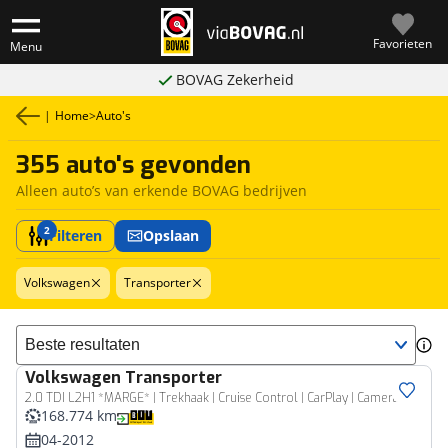
Favorieten
Menu
BOVAG Zekerheid
|
Home
>
Auto's
355 auto's gevonden
Alleen auto’s van erkende BOVAG bedrijven
2
Filteren
Opslaan
Volkswagen
Transporter
Sorteer resultaten
Volkswagen
Transporter
Bedrijfswagen
2.0 TDI L2H1 *MARGE* | Trekhaak | Cruise Control | CarPlay | Camera | Maxton |
168.774 km
04-2012