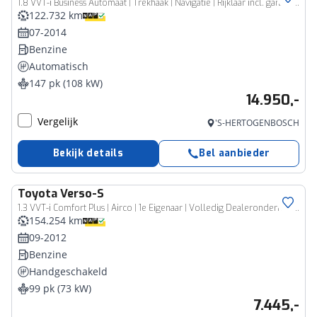
1.8 VVT-i Business Automaat | Trekhaak | Navigatie | Rijklaar incl. garantie |
122.732 km
07-2014
Benzine
Automatisch
147 pk (108 kW)
14.950,-
Vergelijk
'S-HERTOGENBOSCH
Bekijk details
Bel aanbieder
Toyota
Verso-S
1.3 VVT-i Comfort Plus | Airco | 1e Eigenaar | Volledig Dealeronderhouden
154.254 km
09-2012
Benzine
Handgeschakeld
99 pk (73 kW)
7.445,-