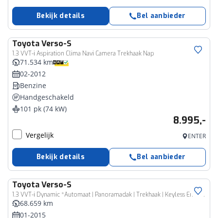
Bekijk details
Bel aanbieder
Toyota
Verso-S
1.3 VVT-i Aspiration Clima Navi Camera Trekhaak Nap
71.534 km
02-2012
Benzine
Handgeschakeld
101 pk (74 kW)
8.995,-
Vergelijk
ENTER
Bekijk details
Bel aanbieder
Toyota
Verso-S
1.3 VVT-i Dynamic *Automaat | Panoramadak | Trekhaak | Keyless Entry/Start | Achteruitrijcamera | Climate Control | Cruise Control |
68.659 km
01-2015