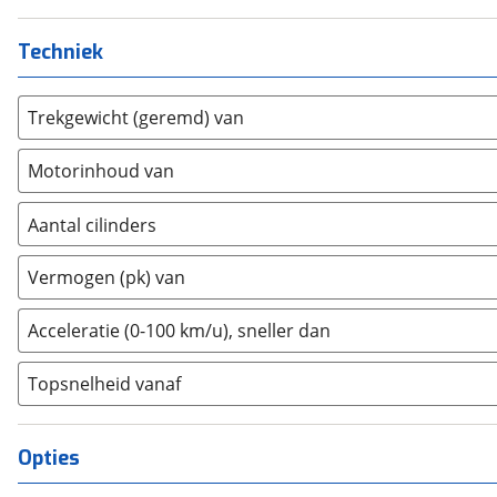
Honda
(
95
)
Hongqi
(
0
)
Techniek
Hummer
(
0
)
Hyundai
(
56
)
Trekgewicht (geremd) van
Ineos
(
0
)
Infiniti
(
0
)
Motorinhoud van
Isuzu
(
0
)
Iveco
(
0
)
Aantal cilinders
JAC
(
0
)
2
(
0
)
Vermogen (pk) van
Jaecoo
(
0
)
3
(
11
)
Jaguar
(
0
)
4
(
76
)
Acceleratie (0-100 km/u), sneller dan
Jeep
(
0
)
5
(
0
)
KGM
(
0
)
Topsnelheid vanaf
6
(
1
)
Kia
(
84
)
8
(
0
)
Lamborghini
(
0
)
10+
(
0
)
Opties
Lancia
(
2
)