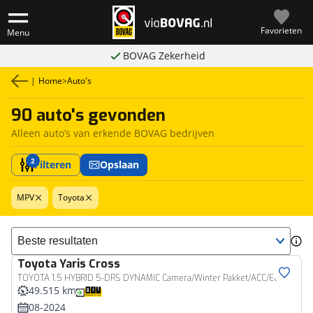
Favorieten
Menu
BOVAG Zekerheid
|
Home
>
Auto's
90 auto's gevonden
Alleen auto’s van erkende BOVAG bedrijven
2
Filteren
Opslaan
MPV
Toyota
Sorteer resultaten
Toyota
Yaris Cross
TOYOTA 1.5 HYBRID 5-DRS DYNAMIC Camera/Winter Pakket/ACC/ECC
49.515 km
08-2024