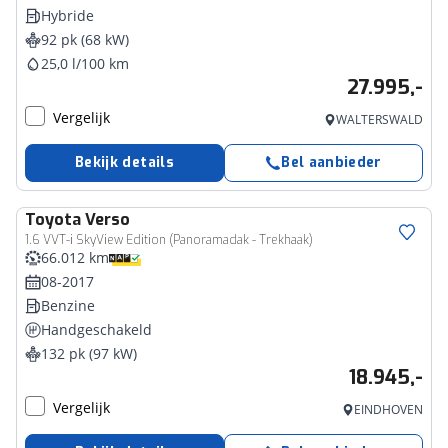
Hybride
92 pk (68 kW)
25,0 l/100 km
27.995,-
Vergelijk
WALTERSWALD
Bekijk details
Bel aanbieder
Toyota
Verso
1.6 VVT-i SkyView Edition (Panoramadak - Trekhaak)
66.012 km
08-2017
Benzine
Handgeschakeld
132 pk (97 kW)
18.945,-
Vergelijk
EINDHOVEN