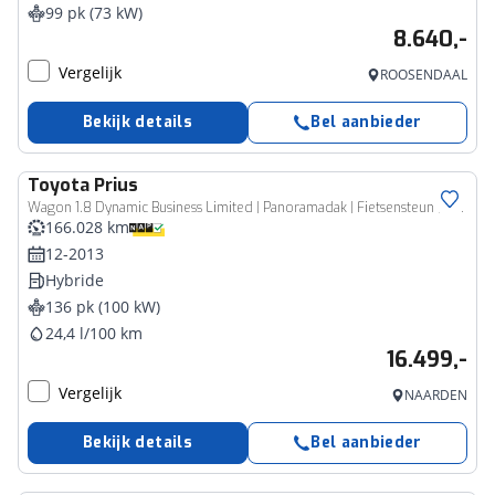
99 pk (73 kW)
8.640,-
Vergelijk
ROOSENDAAL
Bekijk details
Bel aanbieder
Toyota
Prius
Wagon 1.8 Dynamic Business Limited | Panoramadak | Fietsensteun | Navigatie | JBL | Stoelverwarming | Head-up display | LED | Keyless | Adaptive Cruise | Parkeersensoren voor/achter | Camera | Clima | 15 inch | Rijstrooksensor | Bluetooth
166.028 km
12-2013
Hybride
136 pk (100 kW)
24,4 l/100 km
16.499,-
Vergelijk
NAARDEN
Bekijk details
Bel aanbieder