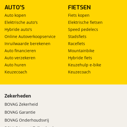
AUTO'S
FIETSEN
Auto kopen
Fiets kopen
Elektrische auto's
Elektrische fietsen
Hybride auto's
Speed pedelecs
Online Autoverkoopservice
Stadsfiets
Inruilwaarde berekenen
Racefiets
Auto financieren
Mountainbike
Auto verzekeren
Hybride fiets
Auto huren
Keuzehulp e-bike
Keuzecoach
Keuzecoach
Zekerheden
BOVAG Zekerheid
BOVAG Garantie
BOVAG Onderhoudsvrij