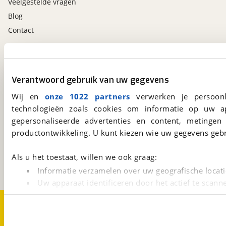
Veelgestelde vragen
Blog
Contact
viaBOVAG.nl app
Altijd het meest recente aanbod bij de hand.
Verantwoord gebruik van uw gegevens
Download 'm nu.
Wij en
onze 1022 partners
verwerken je persoonl
technologieën zoals cookies om informatie op uw a
gepersonaliseerde advertenties en content, metingen
viaBOVAG.nl
productontwikkeling. U kunt kiezen wie uw gegevens gebr
Kosterijland
15
3981 AJ
Bunnik
Als u het toestaat, willen we ook graag:
Een initiatief van
BOVAG
Informatie verzamelen over uw geografische locati
Uw apparaat identificeren door het actief te scann
Lees meer over hoe uw persoonlijke gegevens worden ve
Over viaBOVAG.nl
Disclaimer- en Privacyverklaring
U kunt uw toestemming op elk moment wijzigen of intrekk
Cookievoorkeuren
Vacatures