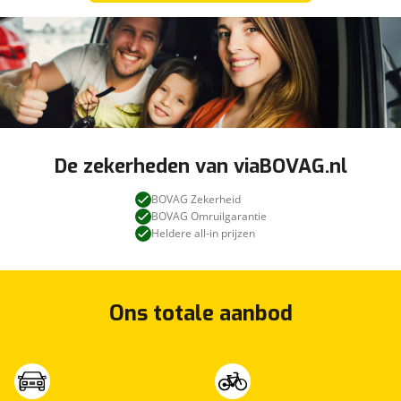
De zekerheden van viaBOVAG.nl
BOVAG Zekerheid
BOVAG Omruilgarantie
Heldere all-in prijzen
Ons totale aanbod