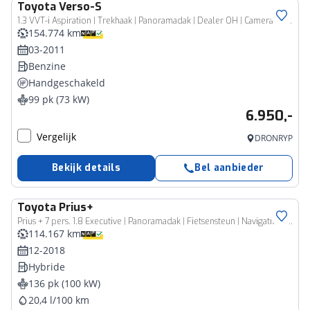
Toyota
Verso-S
1.3 VVT-i Aspiration | Trekhaak | Panoramadak | Dealer OH | Camera | Navi | Bluetooth
154.774 km
03-2011
Benzine
Handgeschakeld
99 pk (73 kW)
6.950,-
Vergelijk
DRONRYP
Bekijk details
Bel aanbieder
Toyota
Prius+
Prius + 7 pers. 1.8 Executive | Panoramadak | Fietsensteun | Navigatie | JBL | Keyless entry | LED | Stoelverwarming | Adaptive Cruise Control | Clima | Camera | 17 inch
114.167 km
12-2018
Hybride
136 pk (100 kW)
20,4 l/100 km