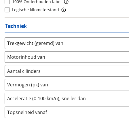
100% Onderhouden label
Ineos
(
2
)
Logische kilometerstand
Infiniti
(
0
)
Isuzu
(
0
)
Techniek
Iveco
(
2
)
JAC
(
0
)
Trekgewicht (geremd) van
Jaecoo
(
6
)
Jaguar
(
25
)
Motorinhoud van
Jeep
(
80
)
KGM
(
2
)
Aantal cilinders
Kia
(
832
)
2
(
0
)
Vermogen (pk) van
Lamborghini
(
2
)
3
(
384
)
Lancia
(
7
)
4
(
363
)
Acceleratie (0-100 km/u), sneller dan
Land Rover
(
90
)
5
(
0
)
Leaf
(
0
)
Topsnelheid vanaf
6
(
2
)
Leapmotor
(
61
)
8
(
0
)
Levc
(
0
)
10+
(
0
)