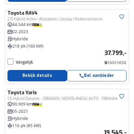
Toyota
RAV4
2.5 Hybrid Active | Allseasons | Carplay | Parkeersensoren
44.544 km
02-2023
Hybride
218 pk (160 kW)
37.799,-
Vergelijk
ENSCHEDE
Bekijk details
Bel aanbieder
Toyota
Yaris
1.5 Hybrid Dynamic - ORIGINEEL NEDERLANDSE AUTO - TREKHAAK (450KG TREKGEWICHT) - AUTOMATISCHE AIRCO - ACHTERUITRIJCAMERA - PARKEERSENSOREN ACHTER - KEYLESS ENTRY/START - LED KOPLAMPEN - APPLE CARPLAY/ANDROID AUTO
90.909 km
05-2021
Hybride
116 pk (85 kW)
19.545,-