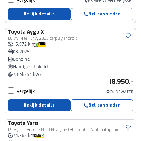
KRIMPEN AAN DEN IJSSEL
Bekijk details
Bel aanbieder
Toyota
Aygo X
1.0 VVT-i MT Envy 2025 carplay android
15.972 km
03-2025
Benzine
Handgeschakeld
73 pk (54 kW)
18.950,-
Vergelijk
OUDEWATER
Bekijk details
Bel aanbieder
Toyota
Yaris
1.5 Hybrid Bi-Tone Plus | Navigatie | Bluetooth | Achteruitrijcamera |
74.768 km