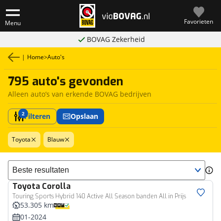
Favorieten
Menu
BOVAG Zekerheid
|
Home
>
Auto's
795 auto's gevonden
Alleen auto’s van erkende BOVAG bedrijven
2
Filteren
Opslaan
Toyota
Blauw
Sorteer resultaten
Toyota
Corolla
Touring Sports Hybrid 140 Active All Season banden All in Prijs
53.305 km
01-2024