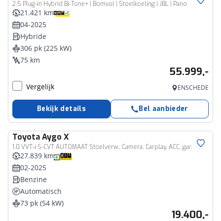
2.5 Plug-in Hybrid Bi-Tone+ | Bomvol | Stoelkoeling | JBL | Pano
21.421 km
04-2025
Hybride
306 pk (225 kW)
75 km
55.999,-
Vergelijk
ENSCHEDE
Bekijk details
Bel aanbieder
Toyota
Aygo X
1.0 VVT-i S-CVT AUTOMAAT Stoelverw., Camera, Carplay, ACC, gar.
27.839 km
02-2025
Benzine
Automatisch
73 pk (54 kW)
19.400,-