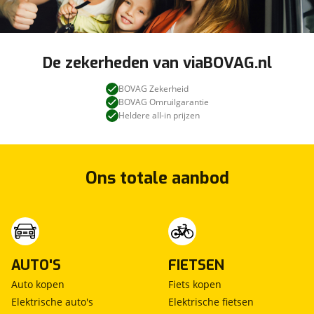
De zekerheden van viaBOVAG.nl
BOVAG Zekerheid
BOVAG Omruilgarantie
Heldere all-in prijzen
Ons totale aanbod
AUTO'S
FIETSEN
Auto kopen
Fiets kopen
Elektrische auto's
Elektrische fietsen