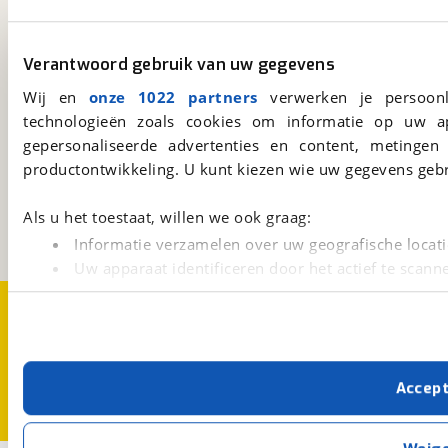
viaBOVAG.nl app
Altijd het meest recente aanbod bij de hand.
Verantwoord gebruik van uw gegevens
Download 'm nu.
Wij en
onze 1022 partners
verwerken je persoonl
technologieën zoals cookies om informatie op uw a
gepersonaliseerde advertenties en content, metingen
viaBOVAG.nl
productontwikkeling. U kunt kiezen wie uw gegevens gebr
Kosterijland
15
3981 AJ
Bunnik
Als u het toestaat, willen we ook graag:
Een initiatief van
BOVAG
Informatie verzamelen over uw geografische locati
Uw apparaat identificeren door het actief te scann
Lees meer over hoe uw persoonlijke gegevens worden ve
Over viaBOVAG.nl
Disclaimer- en Privacyverklaring
U kunt uw toestemming op elk moment wijzigen of intrekk
Cookievoorkeuren
Vacatures
Met cookies en vergelijkbare technieken zorgen we voor 
Accep
cookies zorgen ervoor dat de website goed werkt. Ook g
verbeteren. We tonen je graag relevante advertenties e
buiten onze website volgt – uiteraard op anonie