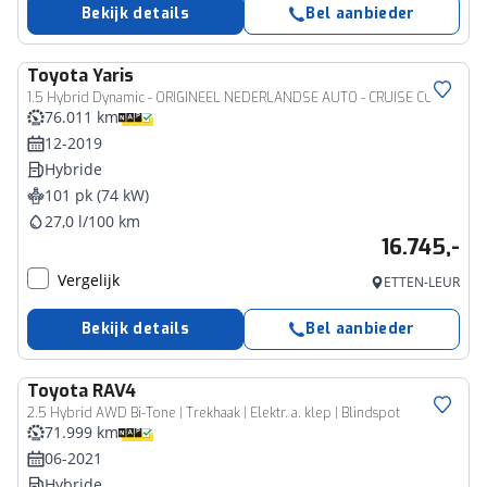
Bekijk details
Bel aanbieder
Toyota
Yaris
1.5 Hybrid Dynamic - ORIGINEEL NEDERLANDSE AUTO - CRUISE CONTROL - LANE ASSIST - ACHTERUITRIJ CAMERA - CLIMATE CONTROL
76.011 km
12-2019
Hybride
101 pk (74 kW)
27,0 l/100 km
16.745,-
Vergelijk
ETTEN-LEUR
Bekijk details
Bel aanbieder
Toyota
RAV4
2.5 Hybrid AWD Bi-Tone | Trekhaak | Elektr. a. klep | Blindspot
71.999 km
06-2021
Hybride