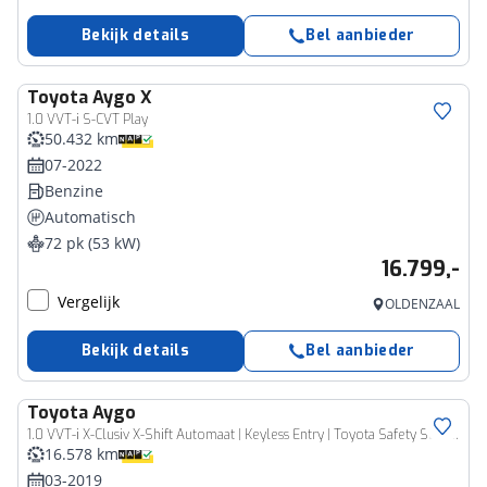
Bekijk details
Bel aanbieder
Toyota
Aygo X
1.0 VVT-i S-CVT Play
50.432 km
07-2022
Benzine
Automatisch
72 pk (53 kW)
16.799,-
Vergelijk
OLDENZAAL
Bekijk details
Bel aanbieder
Toyota
Aygo
1.0 VVT-i X-Clusiv X-Shift Automaat | Keyless Entry | Toyota Safety Sense |
16.578 km
03-2019