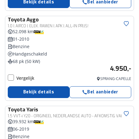
Bekijk details
Bel aanbieder
Toyota
Aygo
1.0 l AIRCO l ELEK. RAMEN l APK l ALL-IN PRIJS!
52.098 km
01-2010
Benzine
Handgeschakeld
68 pk (50 kW)
4.950,-
Vergelijk
SPRANG-CAPELLE
Bekijk details
Bel aanbieder
Toyota
Yaris
1.5 VVT-i Y20 - ORIGINEEL NEDERLANDSE AUTO - AFKOMSTIG VAN 2E EIGENAAR - LAGE KM STAND - 15 INCH LICHT METALEN VELGEN - CLIMATE CONTROL - NAVIGATIE - KEYLESS ENTRY/ START - CAMERA - BOTSWAARSCHUWINGSYSTEEM - 6 VERSNELLINGEN
39.932 km
06-2019
Benzine