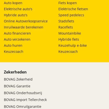
Auto kopen
Fiets kopen
Elektrische auto's
Elektrische fietsen
Hybride auto's
Speed pedelecs
Online Autoverkoopservice
Stadsfiets
Inruilwaarde berekenen
Racefiets
Auto financieren
Mountainbike
Auto verzekeren
Hybride fiets
Auto huren
Keuzehulp e-bike
Keuzecoach
Keuzecoach
Zekerheden
BOVAG Zekerheid
BOVAG Garantie
BOVAG Onderhoudsvrij
BOVAG Import Tellercheck
BOVAG Omruilgarantie