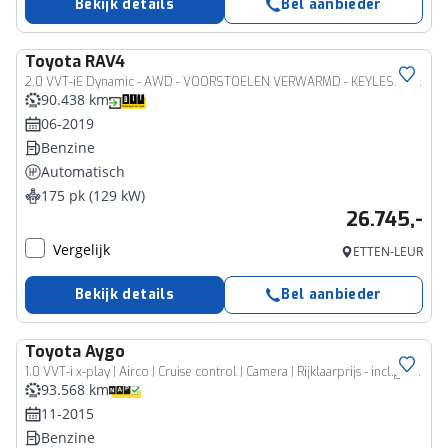
Bekijk details
Bel aanbieder
Toyota
RAV4
2.0 VVT-iE Dynamic - AWD - VOORSTOELEN VERWARMD - KEYLESS START - ACHTERUITRIJCAMERA - PARKEERSENSOREN VOOR EN ACHTER - AFNEEMBARE TREKHAAK - STUURVERWARMING - CLIMATE CONTROL - CRUISE CONTROL ADAPTIEF
90.438 km
06-2019
Benzine
Automatisch
175 pk (129 kW)
26.745,-
Vergelijk
ETTEN-LEUR
Bekijk details
Bel aanbieder
Toyota
Aygo
1.0 VVT-i x-play | Airco | Cruise control | Camera | Rijklaarprijs - incl.garantie
93.568 km
11-2015
Benzine