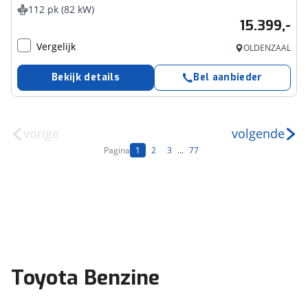
112 pk (82 kW)
15.399,-
Vergelijk
OLDENZAAL
Bekijk details
Bel aanbieder
vorige
volgende
Pagina
1
2
3
...
77
Toyota Benzine