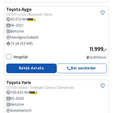
Toyota
Aygo
1.0 VVT-i x-fun | Bluetooth | Airco
20.010 km
06-2021
Benzine
Handgeschakeld
72 pk (53 kW)
11.999,-
Vergelijk
OLDENZAAL
Bekijk details
Bel aanbieder
Toyota
Yaris
1.5 VVT-i Active | Trekhaak | Camera | Climatronic
100.652 km
05-2020
Benzine
Automatisch