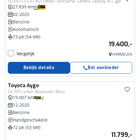
1.0 VVT-i S-CVT AUTOMAAT Stoelverw., Camera, Carplay, ACC, gar.
27.839 km
02-2025
Benzine
Automatisch
73 pk (54 kW)
19.400,-
Vergelijk
HARMELEN
Bekijk details
Bel aanbieder
Toyota
Aygo
1.0 VVT-i x-fun | Bluetooth | Airco
19.007 km
12-2020
Benzine
Handgeschakeld
72 pk (53 kW)
11.799,-