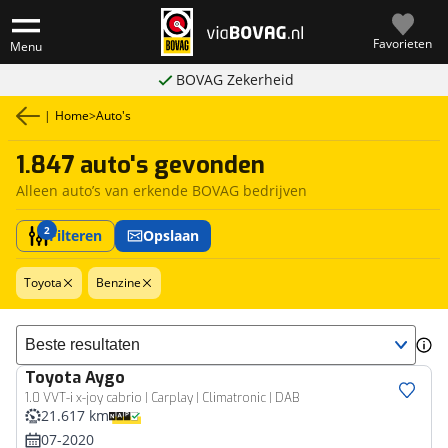
Favorieten
Menu
BOVAG Zekerheid
|
Home
>
Auto's
1.847 auto's gevonden
Alleen auto’s van erkende BOVAG bedrijven
2
Filteren
Opslaan
Toyota
Benzine
Sorteer resultaten
Toyota
Aygo
1.0 VVT-i x-joy cabrio | Carplay | Climatronic | DAB
21.617 km
07-2020