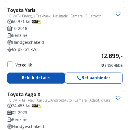
Toyota
Yaris
1.0 VVT-i Energy | Trekhaak | Navigatie | Camera | Bluetooth
60.971 km
10-2018
Benzine
Handgeschakeld
69 pk (51 kW)
12.899,-
Vergelijk
ENSCHEDE
Bekijk details
Bel aanbieder
Toyota
Aygo X
1.0 VVT-i MT Play | Carplay/AndroidAuto | Camera | Adapt. cruise
74.453 km
02-2023
Benzine
Handgeschakeld