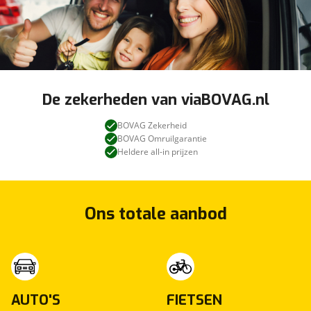
De zekerheden van viaBOVAG.nl
BOVAG Zekerheid
BOVAG Omruilgarantie
Heldere all-in prijzen
Ons totale aanbod
AUTO'S
FIETSEN