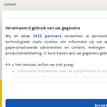
Contact
viaBOVAG.nl app
Altijd het meest recente aanbod bij de hand.
Verantwoord gebruik van uw gegevens
Download 'm nu.
Wij en
onze 1022 partners
verwerken je persoonl
technologieën zoals cookies om informatie op uw a
gepersonaliseerde advertenties en content, metingen
viaBOVAG.nl
productontwikkeling. U kunt kiezen wie uw gegevens gebr
Kosterijland
15
3981 AJ
Bunnik
Als u het toestaat, willen we ook graag:
Een initiatief van
BOVAG
Informatie verzamelen over uw geografische locati
Uw apparaat identificeren door het actief te scann
Lees meer over hoe uw persoonlijke gegevens worden ve
Over viaBOVAG.nl
Disclaimer- en Privacyverklaring
U kunt uw toestemming op elk moment wijzigen of intrekk
Cookievoorkeuren
Vacatures
Met cookies en vergelijkbare technieken zorgen we voor 
Accep
cookies zorgen ervoor dat de website goed werkt. Ook g