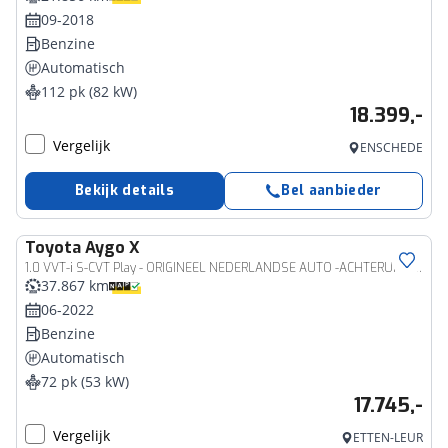
09-2018
Benzine
Automatisch
112 pk (82 kW)
18.399,-
Vergelijk
ENSCHEDE
Bekijk details
Bel aanbieder
Toyota
Aygo X
1.0 VVT-i S-CVT Play - ORIGINEEL NEDERLANDSE AUTO -ACHTERUITRIJCAMERA - APPLE CARPLAY/ANDROID AUTO - CRUISE CONTROL ADAPTIEF - AIRCO - VERKEERSBORDDETECTIE - GROOTLICHTASSISTENT - LEDEREN STUURWIEL - DAB-ONTVANGER - BLUETOOTH TELEFOONVOORBEREIDING
37.867 km
06-2022
Benzine
Automatisch
72 pk (53 kW)
17.745,-
Vergelijk
ETTEN-LEUR