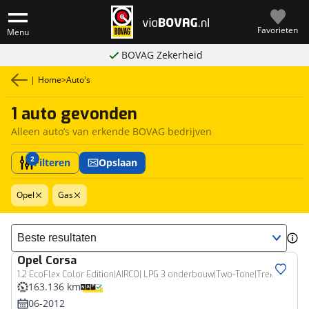
Favorieten
Menu
BOVAG Zekerheid
|
Home
>
Auto's
1 auto gevonden
Alleen auto’s van erkende BOVAG bedrijven
2
Filteren
Opslaan
Opel
Gas
Sorteer resultaten
Opel
Corsa
1.2 EcoFlex Color Edition|AIRCO| LPG 3 onderbouw|Two-Tone|Trekhaak|Navi
163.136 km
06-2012