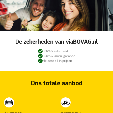
De zekerheden van viaBOVAG.nl
BOVAG Zekerheid
BOVAG Omruilgarantie
Heldere all-in prijzen
Ons totale aanbod