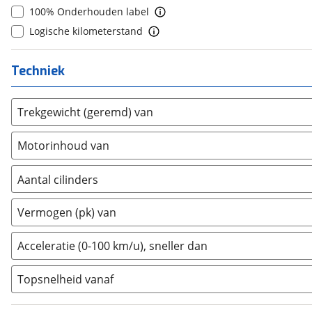
Dodge
(
52
)
100% Onderhouden label
Zafira
(
0
)
9
(
0
)
Dongfeng
(
0
)
Logische kilometerstand
Zafira-e
(
0
)
10+
(
0
)
Donkervoort
(
0
)
DS
(
0
)
Techniek
Estrima
(
0
)
Etalian
(
0
)
Trekgewicht (geremd) van
Farizon
(
0
)
Ferrari
Motorinhoud van
(
0
)
Fiat
(
0
)
Aantal cilinders
Ford
(
12
)
2
(
0
)
Ford USA
(
1
)
Vermogen (pk) van
3
(
0
)
Geely
(
0
)
4
(
1
)
Genesis
(
0
)
Acceleratie (0-100 km/u), sneller dan
5
(
0
)
GMC
(
2
)
Topsnelheid vanaf
6
(
0
)
Goupil
(
0
)
8
(
0
)
Honda
(
0
)