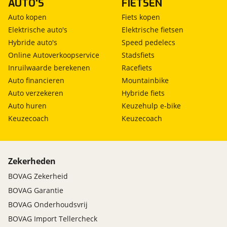
AUTO'S
FIETSEN
Auto kopen
Fiets kopen
Elektrische auto's
Elektrische fietsen
Hybride auto's
Speed pedelecs
Online Autoverkoopservice
Stadsfiets
Inruilwaarde berekenen
Racefiets
Auto financieren
Mountainbike
Auto verzekeren
Hybride fiets
Auto huren
Keuzehulp e-bike
Keuzecoach
Keuzecoach
Zekerheden
BOVAG Zekerheid
BOVAG Garantie
BOVAG Onderhoudsvrij
BOVAG Import Tellercheck