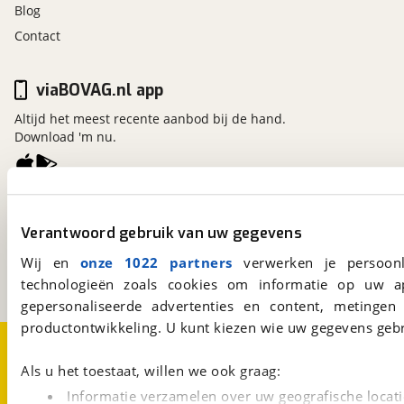
Blog
Contact
viaBOVAG.nl app
Altijd het meest recente aanbod bij de hand.
Download 'm nu.
viaBOVAG.nl
Verantwoord gebruik van uw gegevens
Kosterijland
15
3981 AJ
Bunnik
Wij en
onze 1022 partners
verwerken je persoonl
Een initiatief van
BOVAG
technologieën zoals cookies om informatie op uw a
gepersonaliseerde advertenties en content, metingen
productontwikkeling. U kunt kiezen wie uw gegevens gebr
Over viaBOVAG.nl
Disclaimer- en Privacyverklaring
Cookievoorkeuren
Vacatures
Als u het toestaat, willen we ook graag:
Informatie verzamelen over uw geografische locati