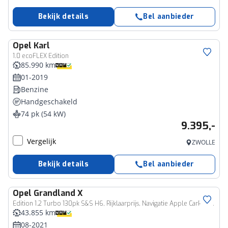
Bekijk details
Bel aanbieder
Opel
Karl
1.0 ecoFLEX Edition
85.990 km
01-2019
Benzine
Handgeschakeld
74 pk (54 kW)
9.395,-
Vergelijk
ZWOLLE
Bekijk details
Bel aanbieder
Opel
Grandland X
Edition 1.2 Turbo 130pk S&S H6, Rijklaarprijs, Navigatie Apple CarPlay/Android auto Sensoren voor en achter
43.855 km
08-2021