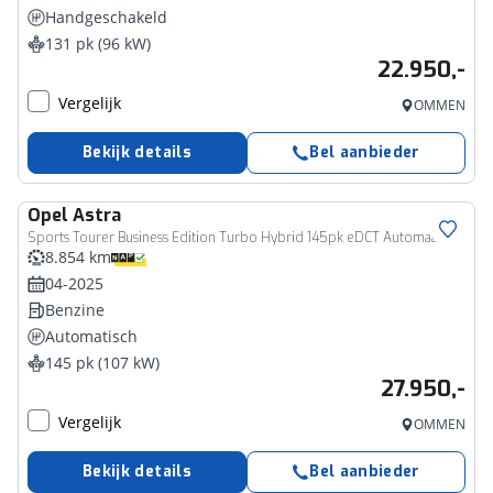
Handgeschakeld
131 pk (96 kW)
22.950,-
Vergelijk
OMMEN
Bekijk details
Bel aanbieder
Opel
Astra
Sports Tourer Business Edition Turbo Hybrid 145pk eDCT Automaat, Rijklaarprijs,Trekhaak Adaptieve cruise control AGR stoel Stoel- en stuurverwarming
8.854 km
04-2025
Benzine
Automatisch
145 pk (107 kW)
27.950,-
Vergelijk
OMMEN
Bekijk details
Bel aanbieder