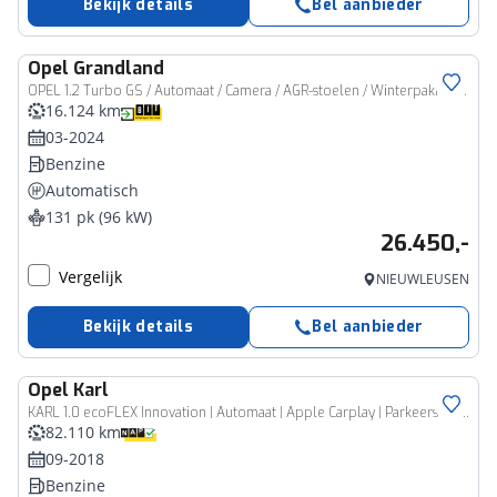
Bekijk details
Bel aanbieder
Opel
Grandland
OPEL 1.2 Turbo GS / Automaat / Camera / AGR-stoelen / Winterpakket / Adaptive Cruise
16.124 km
03-2024
Benzine
Automatisch
131 pk (96 kW)
26.450,-
Vergelijk
NIEUWLEUSEN
Bekijk details
Bel aanbieder
Opel
Karl
KARL 1.0 ecoFLEX Innovation | Automaat | Apple Carplay | Parkeersensoren | Airco | Winterpakket
82.110 km
09-2018
Benzine