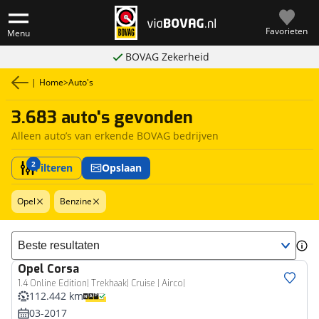
Favorieten
Menu
BOVAG Zekerheid
|
Home
>
Auto's
3.683 auto's gevonden
Alleen auto’s van erkende BOVAG bedrijven
2
Filteren
Opslaan
Opel
Benzine
Sorteer resultaten
Opel
Corsa
1.4 Online Edition| Trekhaak| Cruise | Airco|
112.442 km
03-2017