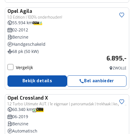
Opel
Agila
1.0 Edition | 100% onderhouden!
55.934 km
02-2012
Benzine
Handgeschakeld
68 pk (50 kW)
6.895,-
Vergelijk
ZWOLLE
Bekijk details
Bel aanbieder
Opel
Crossland X
1.2 Turbo Ultimate AUT. | 1e eigenaar | panoramadak | trekhaak | keyless | camera | carplay | all season banden
60.340 km
06-2019
Benzine
Automatisch