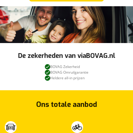
De zekerheden van viaBOVAG.nl
BOVAG Zekerheid
BOVAG Omruilgarantie
Heldere all-in prijzen
Ons totale aanbod