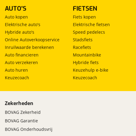
AUTO'S
FIETSEN
Auto kopen
Fiets kopen
Elektrische auto's
Elektrische fietsen
Hybride auto's
Speed pedelecs
Online Autoverkoopservice
Stadsfiets
Inruilwaarde berekenen
Racefiets
Auto financieren
Mountainbike
Auto verzekeren
Hybride fiets
Auto huren
Keuzehulp e-bike
Keuzecoach
Keuzecoach
Zekerheden
BOVAG Zekerheid
BOVAG Garantie
BOVAG Onderhoudsvrij