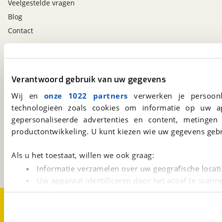
Veelgestelde vragen
Blog
Contact
viaBOVAG.nl app
Altijd het meest recente aanbod bij de hand.
Verantwoord gebruik van uw gegevens
Download 'm nu.
Wij en
onze 1022 partners
verwerken je persoonl
technologieën zoals cookies om informatie op uw a
gepersonaliseerde advertenties en content, metingen
viaBOVAG.nl
productontwikkeling. U kunt kiezen wie uw gegevens gebr
Kosterijland
15
3981 AJ
Bunnik
Als u het toestaat, willen we ook graag:
Een initiatief van
BOVAG
Informatie verzamelen over uw geografische locati
Uw apparaat identificeren door het actief te scann
Lees meer over hoe uw persoonlijke gegevens worden ve
Over viaBOVAG.nl
Disclaimer- en Privacyverklaring
U kunt uw toestemming op elk moment wijzigen of intrekk
Cookievoorkeuren
Vacatures