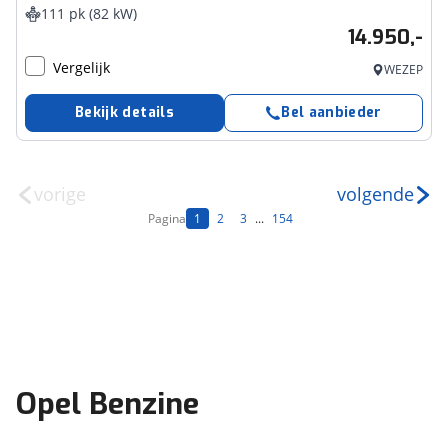
111 pk (82 kW)
14.950,-
Vergelijk
WEZEP
Bekijk details
Bel aanbieder
vorige
volgende
Pagina
1
2
3
...
154
Opel Benzine