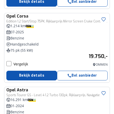
Bekijk details
Bel aanbieder
Opel
Corsa
Edition 1.2 Start/Stop 75PK, Rijklaarprijs Mirror Screen Cruise Control DAB+ Tuner Lichtmetalen wielen
1.214 km
07-2025
Benzine
Handgeschakeld
75 pk (55 kW)
19.750,-
Vergelijk
OMMEN
Bekijk details
Bel aanbieder
Opel
Astra
Sports Tourer GS - Level 4 1.2 Turbo 130pk, Rijklaarprijs, Navigatie 360° Camera Adaptieve Cruise
16.291 km
01-2024
Benzine