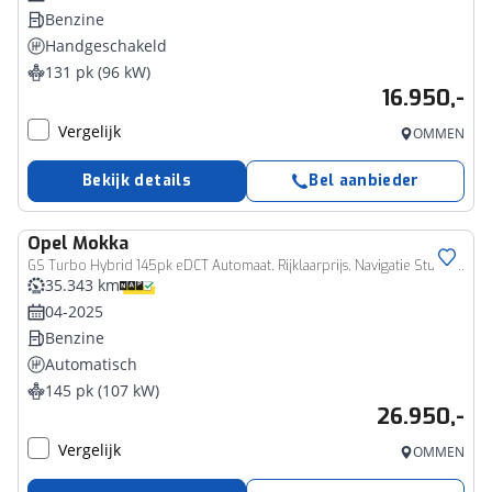
Benzine
Handgeschakeld
131 pk (96 kW)
16.950,-
Vergelijk
OMMEN
Bekijk details
Bel aanbieder
Opel
Mokka
GS Turbo Hybrid 145pk eDCT Automaat, Rijklaarprijs, Navigatie Stuurverwarming Camera Adaptieve cruise control
35.343 km
04-2025
Benzine
Automatisch
145 pk (107 kW)
26.950,-
Vergelijk
OMMEN