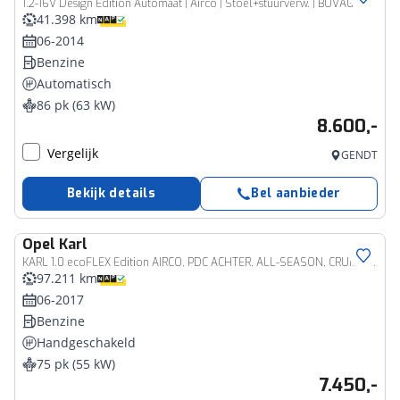
1.2-16V Design Edition Automaat | Airco | Stoel+stuurverw. | BOVAG!
41.398 km
06-2014
Benzine
Automatisch
86 pk (63 kW)
8.600,-
Vergelijk
GENDT
Bekijk details
Bel aanbieder
Opel
Karl
KARL 1.0 ecoFLEX Edition AIRCO, PDC ACHTER, ALL-SEASON, CRUISE CONTROL incl. 12 MND BOVAGGARANTIE
97.211 km
06-2017
Benzine
Handgeschakeld
75 pk (55 kW)
7.450,-